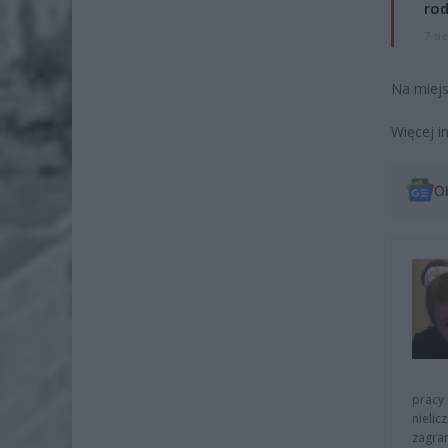
rod
7 si
Na miejs
Więcej i
O
pracy 
nielic
zagra