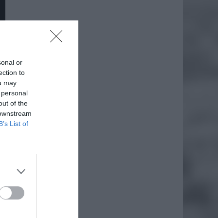
sonal or
ection to
ou may
 personal
out of the
 downstream
B’s List of
daj