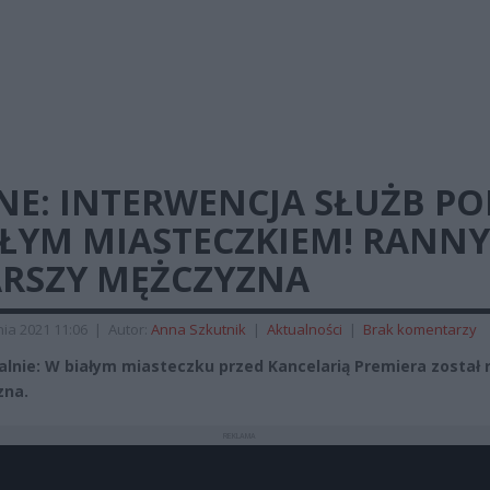
NE: INTERWENCJA SŁUŻB P
AŁYM MIASTECZKIEM! RANNY
ARSZY MĘŻCZYZNA
ia 2021 11:06
|
Autor:
Anna Szkutnik
|
Aktualności
|
Brak komentarzy
jalnie: W białym miasteczku przed Kancelarią Premiera został 
zna.
REKLAMA