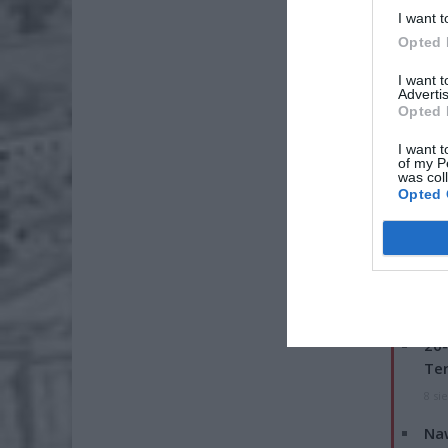
I want t
Opted 
I want 
Advertis
Opted 
I want t
of my P
was col
Opted 
Jedna os
ZOBA
26-
Ter
8 si
Naw