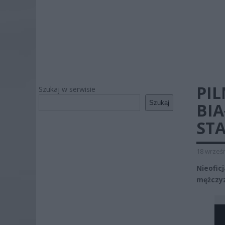
PIL
Szukaj w serwisie
Szukaj
BI
ST
18 wrześn
Nieofic
mężczy