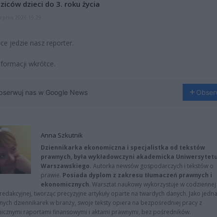
ziców dzieci do 3. roku życia
erpnia 2026 19:29
ce jedzie nasz reporter.
nformacji wkrótce.
bserwuj nas w Google News
Obser
Anna Szkutnik
Dziennikarka ekonomiczna i specjalistka od tekstów
prawnych, była wykładowczyni akademicka Uniwersytet
Warszawskiego.
Autorka newsów gospodarczych i tekstów o
prawie.
Posiada dyplom z zakresu tłumaczeń prawnych i
ekonomicznych
. Warsztat naukowy wykorzystuje w codziennej
redakcyjnej, tworząc precyzyjne artykuły oparte na twardych danych. Jako jedna
znych dziennikarek w branży, swoje teksty opiera na bezpośredniej pracy z
nicznymi raportami finansowymi i aktami prawnymi, bez pośredników.