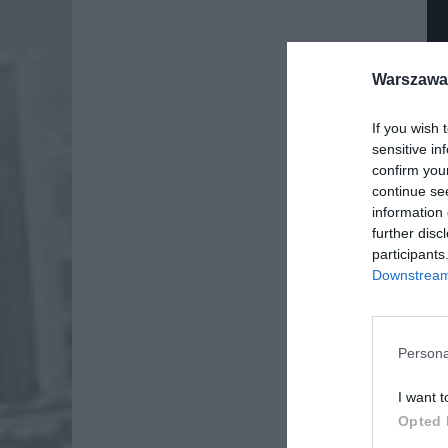
Warszawa 
If you wish 
sensitive in
confirm you
continue se
information 
further disc
participants
Downstream 
Dod
Persona
I want t
Opted 