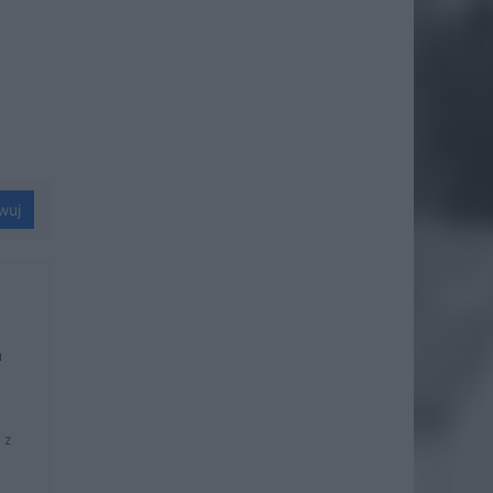
wuj
u
 z