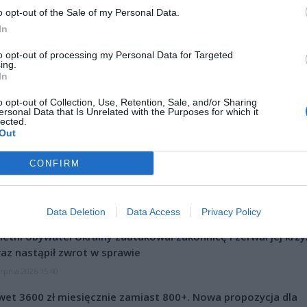
o opt-out of the Sale of my Personal Data.
In
to opt-out of processing my Personal Data for Targeted
ing.
In
o opt-out of Collection, Use, Retention, Sale, and/or Sharing
ersonal Data that Is Unrelated with the Purposes for which it
lected.
Out
Fot. Warszawa w Pigułce
CONFIRM
oba jest ranna. Jest to mężczyzna w wieku około 70 lat.
Data Deletion
Data Access
Privacy Policy
CZ RÓWNIEŻ:
letni obywatel Ukrainy zaatakował zakonnicę i zerwał jej krzy
az nastąpił zwrot w sprawie
erpnia 2026 15:40
et 3600 zł miesięcznie zamiast 800+. Nowa propozycja dla