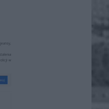
jeansy,
talenia
licji w
wuj