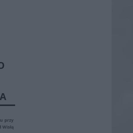
O
ZA
u przy
d Wisłą