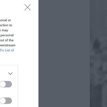
daj
sonal or
ection to
ou may
 personal
out of the
 downstream
B’s List of