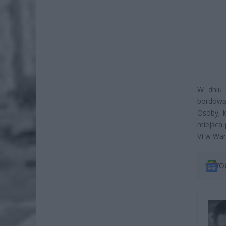
W dniu 
bordową 
Osoby, k
miejsca
VI w War
O