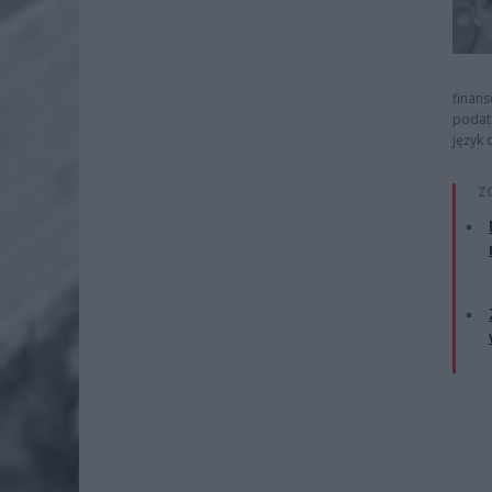
finans
podat
język 
Z