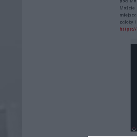
pod Mos
Moście
miejsca
założ
https:/