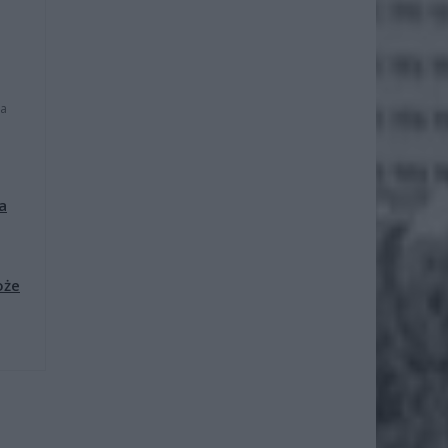
na
a
oże