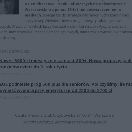
Dziennikarstwa i Nauk Politycznych na Uniwersytecie
Warszawskim z ponad 15-letnim doświadczeniem w
mediach.
Specjalista ds. strategii informacyjnych i komunikacji
kryzysowej. Wieloletni inwestor giełdowy i praktyk rynków
owych. W swoich tekstach łączy warsztat dziennikarski z praktyczną wiedzą o
kach, inwestowaniu i mechanizmach rynkowych, tłumacząc zawiłości ekonomii 
codzienny.
OBACZ RÓWNIEŻ:
Nawet 3600 zł miesięcznie zamiast 800+. Nowa propozycja dl
rodziców dzieci do 3. roku życia
7 sierpnia 2026 19:29
ZUS podniesie próg 500 plus dla seniorów. Policzyliśmy, ile m
wynieść wypłata przy emeryturze od 2200 do 2700 zł
7 sierpnia 2026 19:14
Capital Media S.C. ul. Grzybowska 87, 00-844 Warszawa
Kontakt z redakcją: Kontakt@warszawawpigulce.pl