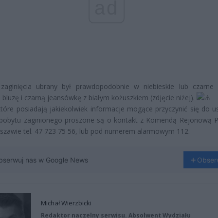
ad
zaginięcia ubrany był prawdopodobnie w niebieskie lub czarne 
bluzę i czarną jeansówkę z białym kożuszkiem (zdjęcie niżej).
tóre posiadają jakiekolwiek informacje mogące przyczynić się do us
 pobytu zaginionego proszone są o kontakt z Komendą Rejonową Po
szawie tel. 47 723 75 56, lub pod numerem alarmowym 112.
bserwuj nas w Google News
Obser
Michał Wierzbicki
Redaktor naczelny serwisu. Absolwent Wydziału