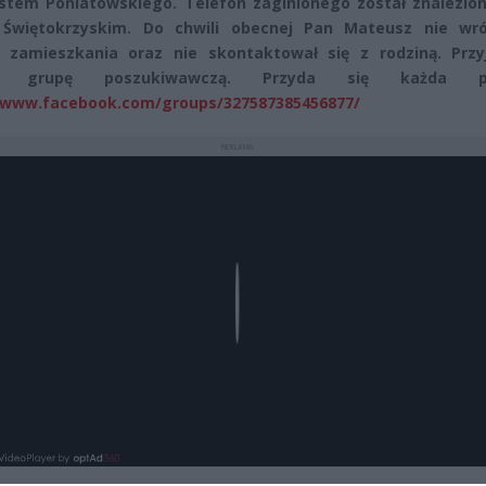
tem Poniatowskiego. Telefon zaginionego został znalezion
 Świętokrzyskim. Do chwili obecnej Pan Mateusz nie wró
 zamieszkania oraz nie skontaktował się z rodziną. Przyj
yli grupę poszukiwawczą. Przyda się każda p
/www.facebook.com/groups/327587385456877/
REKLAMA
Play