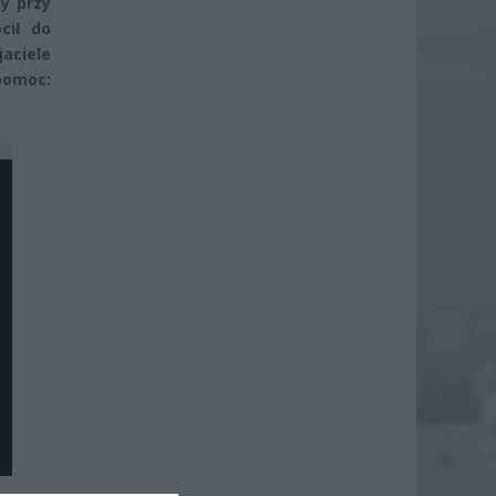
y przy
cił do
aciele
omoc: