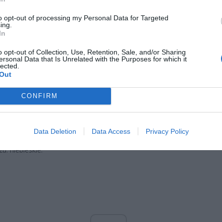
to opt-out of processing my Personal Data for Targeted
ing.
In
o opt-out of Collection, Use, Retention, Sale, and/or Sharing
ersonal Data that Is Unrelated with the Purposes for which it
Fot. Archiwum prywatne
lected.
Out
CONFIRM
około 176 cm,
: szczupły,
Data Deletion
Data Access
Privacy Policy
iemny blond,
u: niebieskie.