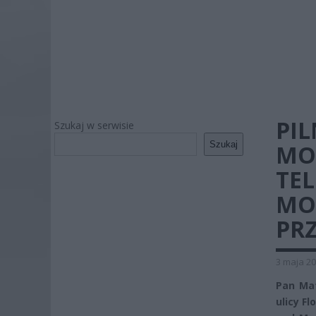
PIL
Szukaj w serwisie
Szukaj
MO
TE
MO
PRZ
3 maja 20
Pan Mat
ulicy F