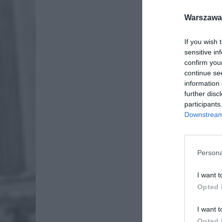
Warszawa 
Dod
If you wish 
sensitive in
confirm you
continue se
information 
further disc
participants
Downstream 
Persona
I want t
Opted 
I want t
Opted 