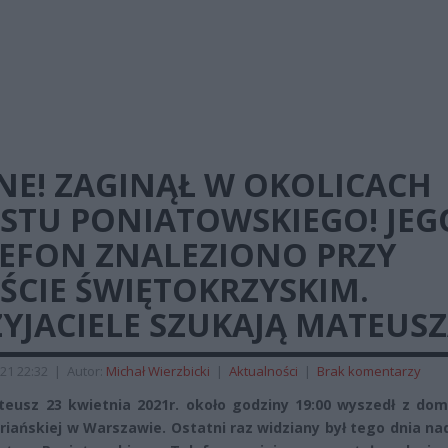
NE! ZAGINĄŁ W OKOLICACH
STU PONIATOWSKIEGO! JEG
LEFON ZNALEZIONO PRZY
ŚCIE ŚWIĘTOKRZYSKIM.
YJACIELE SZUKAJĄ MATEUS
21 22:32
|
Autor:
Michał Wierzbicki
|
Aktualności
|
Brak komentarzy
eusz 23 kwietnia 2021r. około godziny 19:00 wyszedł z dom
loriańskiej w Warszawie. Ostatni raz widziany był tego dnia na