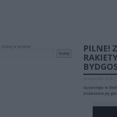
PILNE!
Szukaj w serwisie
Szukaj
RAKIET
BYDGOS
19 maja 2023 13:14
|
Są postępy w śled
Znaleziono jej gło