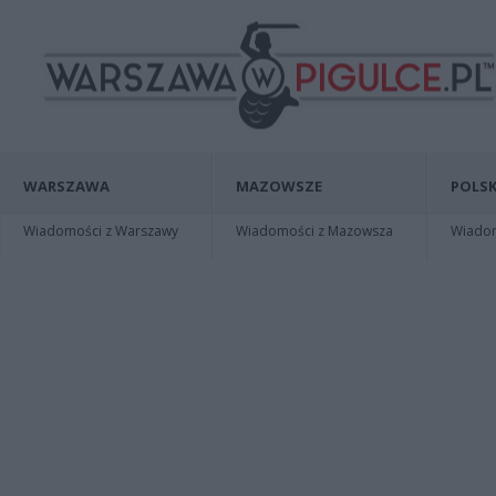
WARSZAWA
MAZOWSZE
POLSK
Wiadomości z Warszawy
Wiadomości z Mazowsza
Wiadomo