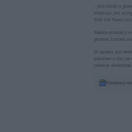
–
Jeśli chodzi o gło
instytucje. Jest szc
RMF FM Paweł Szrot
Rakieta produkcji 
grudnia. Została zna
W sprawie jest wiel
państwie o niej nie
obiekcie dowiedział
Obserwuj na