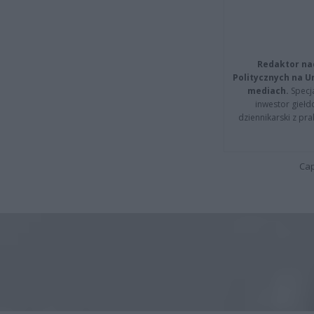
Redaktor na
Politycznych na 
mediach.
Specja
inwestor giełd
dziennikarski z pr
Cap