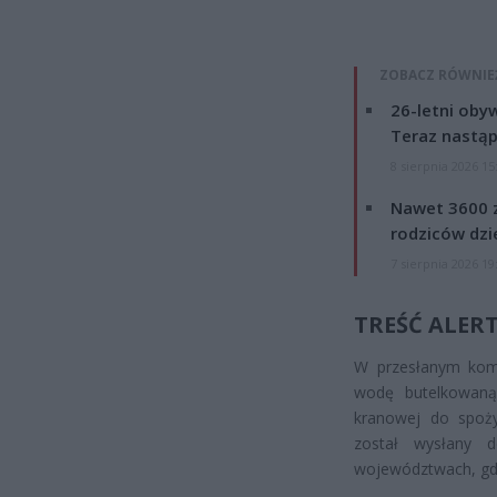
ZOBACZ RÓWNIE
26-letni obyw
Teraz nastąp
8 sierpnia 2026 15
Nawet 3600 z
rodziców dzie
7 sierpnia 2026 19
TREŚĆ ALER
W przesłanym komu
wodę butelkowaną.
kranowej do spożyc
został wysłany 
województwach, gdz