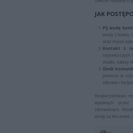
zaleceń wydanych pr
JAK POSTĘP
Pij wodę bute
wody z kranu, 
oraz mycia zęb
Kontakt z lo
najświeższych 
studni, należy 
Śledź komunik
pomoże w uzysk
zdrowie i bezpi
Bezpieczeństwo mi
wydanych przez
zdrowotnym. Wszelk
wody są kluczowe, z