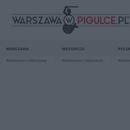
WARSZAWA
MAZOWSZE
POLSK
Wiadomości z Warszawy
Wiadomości z Mazowsza
Wiadomo