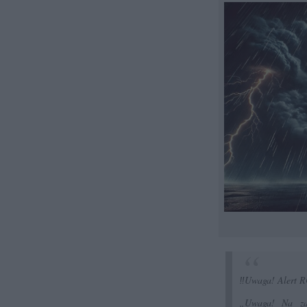
‼️Uwaga! Alert R
„Uwaga! Na zal