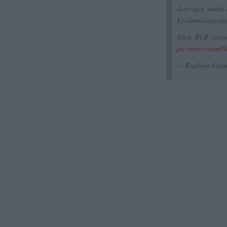
dotyczące studni
Epidemiologiczn
Alert RCB zosta
pic.twitter.com
— Rządowe Cent