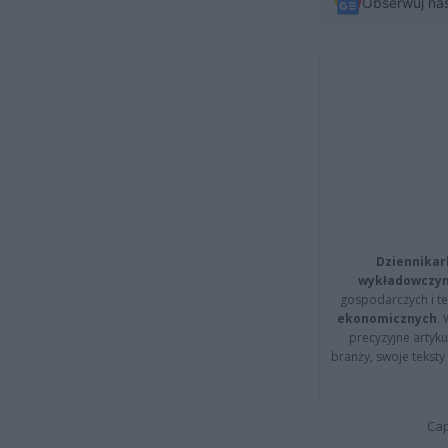
Obserwuj na
Dziennikar
wykładowczyn
gospodarczych i t
ekonomicznych
.
precyzyjne artyku
branży, swoje tekst
Cap