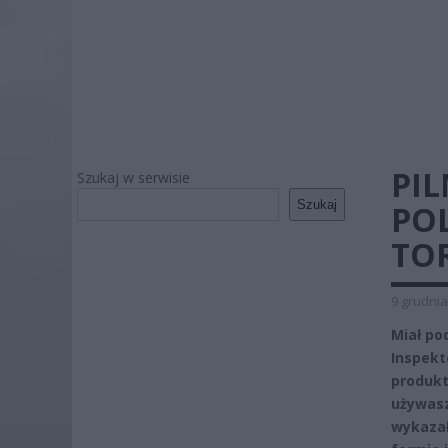
PI
Szukaj w serwisie
Szukaj
PO
TO
9 grudnia
Miał po
Inspekt
produkt
używasz
wykazał