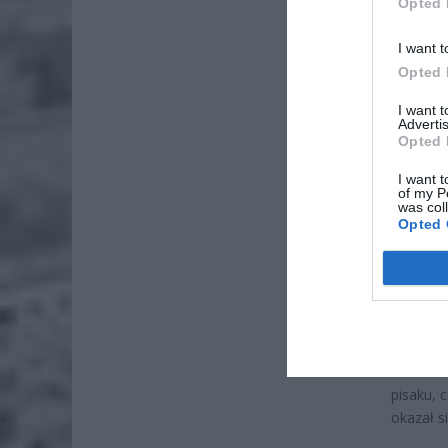
Opted 
I want t
ZOBA
Opted 
ZUS
I want 
dos
Advertis
Opted 
7 si
I want t
Lid
of my P
was col
po
Opted 
4 si
SPR
KON
Ostrzeże
pisaku, c
okazał s