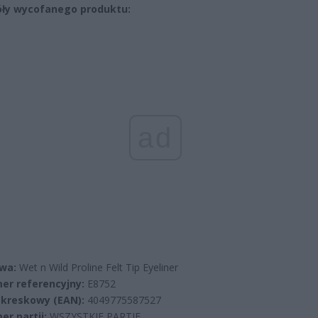
ły wycofanego produktu:
ad
wa:
Wet n Wild Proline Felt Tip Eyeliner
er referencyjny:
E8752
 kreskowy (EAN):
4049775587527
r partii:
WSZYSTKIE PARTIE