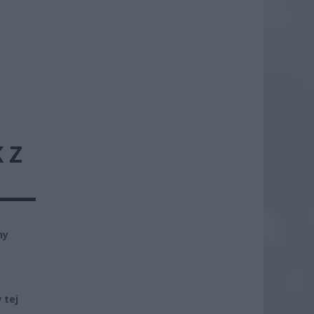
 Z
ny
 tej