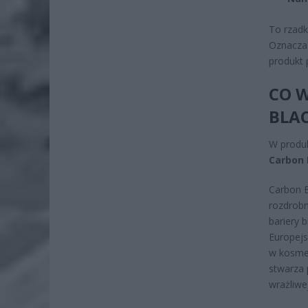
To rzadk
Oznacza 
produkt 
CO 
BLA
W produk
Carbon 
Carbon B
rozdrobn
bariery 
Europejs
w kosmet
stwarza 
wrażliwej