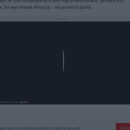
jest w Unii Europejskiej ściśle reglamentowana. Sprawa jest
, bo wycofanie dotyczy… wszystkich partii.
REKLAMA
Play
aj nas do preferowanych źródeł w Google
Do