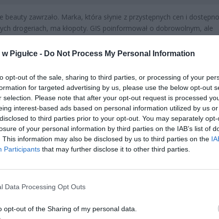
e beauty zawrzało. Marka, która słynie z przystępnych cen i dostępno
ych drogeriach, ma kłopoty. GIS poinformował o dobrowolnym, ale
ym wycofaniu z rynku produktu do makijażu oczu. Powodem nie jest
kteria, ale chemia – konkretnie barwnik w formie nanotechnologiczne
w Pigułce -
Do Not Process My Personal Information
ilość w produkcie przekroczyła bezpieczne normy ustalone przez
yczne przepisy unijne.
to opt-out of the sale, sharing to third parties, or processing of your per
formation for targeted advertising by us, please use the below opt-out s
r selection. Please note that after your opt-out request is processed y
eing interest-based ads based on personal information utilized by us or
disclosed to third parties prior to your opt-out. You may separately opt-
losure of your personal information by third parties on the IAB’s list of
. This information may also be disclosed by us to third parties on the
IA
Participants
that may further disclose it to other third parties.
ad
l Data Processing Opt Outs
o opt-out of the Sharing of my personal data.