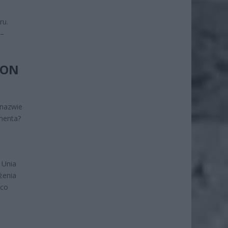
ru.
 –
BON
 nazwie
menta?
 Unia
żenia
 co