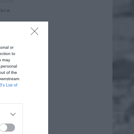
ści w
 tym
j,
sonal or
ection to
ou may
 personal
out of the
 downstream
B’s List of