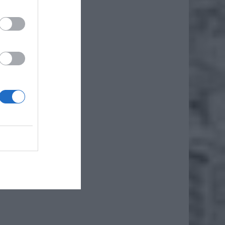
że
iero
r w