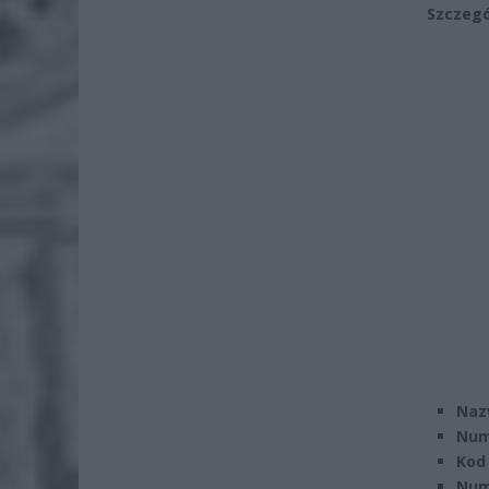
Szczegó
Naz
Num
Kod
Nume