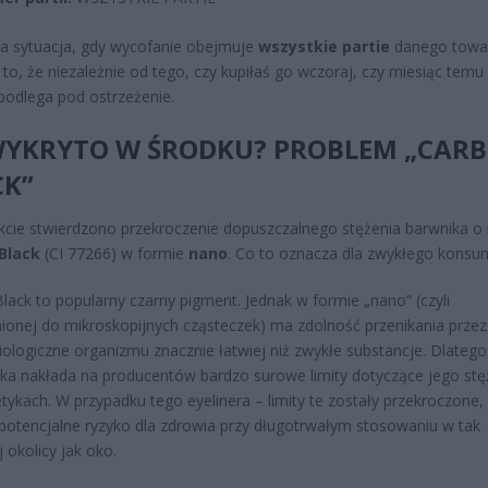
a sytuacja, gdy wycofanie obejmuje
wszystkie partie
danego towa
to, że niezależnie od tego, czy kupiłaś go wczoraj, czy miesiąc temu
podlega pod ostrzeżenie.
WYKRYTO W ŚRODKU? PROBLEM „CAR
CK”
cie stwierdzono przekroczenie dopuszczalnego stężenia barwnika o
Black
(CI 77266) w formie
nano
. Co to oznacza dla zwykłego konsu
lack to popularny czarny pigment. Jednak w formie „nano” (czyli
ionej do mikroskopijnych cząsteczek) ma zdolność przenikania przez
biologiczne organizmu znacznie łatwiej niż zwykłe substancje. Dlatego
ka nakłada na producentów bardzo surowe limity dotyczące jego stę
ykach. W przypadku tego eyelinera – limity te zostały przekroczone,
potencjalne ryzyko dla zdrowia przy długotrwałym stosowaniu w tak
 okolicy jak oko.