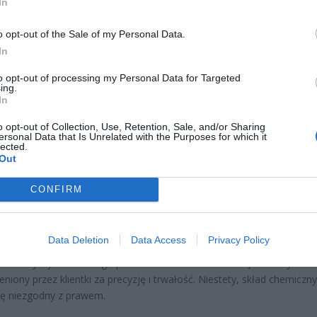
In
o opt-out of the Sale of my Personal Data.
CZ RÓWNIEŻ:
In
 zmieni ważny limit od marca 2027 roku. Policzyliśmy, ile mo
to opt-out of processing my Personal Data for Targeted
tać senior przy emeryturze 2200, 2400, 2600 i 2700 zł
ing.
In
erpnia 2026 13:23
o opt-out of Collection, Use, Retention, Sale, and/or Sharing
l przecenił hit do kuchni. Air fryer tańszy aż o 150 zł, a to dop
ersonal Data that Is Unrelated with the Purposes for which it
lected.
czątek
Out
erpnia 2026 16:06
CONFIRM
AWDŹ KOSMETYCZKĘ: CHODZI O TEN
KRETNY EYELINER
Data Deletion
Data Access
Privacy Policy
nie dotyczy konkretnego produktu marki
Wet n Wild
. Jest to eyeline
eniony przez klientki za precyzję i trwałość. Niestety, skład chemiczny
ię niezgodny z prawem.