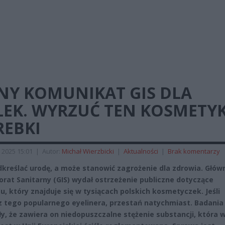
LNY KOMUNIKAT GIS DLA
LEK. WYRZUĆ TEN KOSMETYK
REBKI
 2025 15:01
|
Autor:
Michał Wierzbicki
|
Aktualności
|
Brak komentarzy
dkreślać urodę, a może stanowić zagrożenie dla zdrowia. Głów
orat Sanitarny (GIS) wydał ostrzeżenie publiczne dotyczące
u, który znajduje się w tysiącach polskich kosmetyczek. Jeśli
 tego popularnego eyelinera, przestań natychmiast. Badania
y, że zawiera on niedopuszczalne stężenie substancji, która w