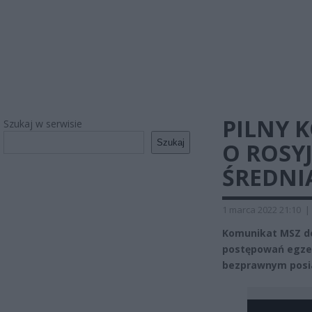
PILNY 
Szukaj w serwisie
Szukaj
O ROSYJ
ŚREDNIĄ
1 marca 2022 21:10
|
Komunikat MSZ do
postępowań egzek
bezprawnym posia