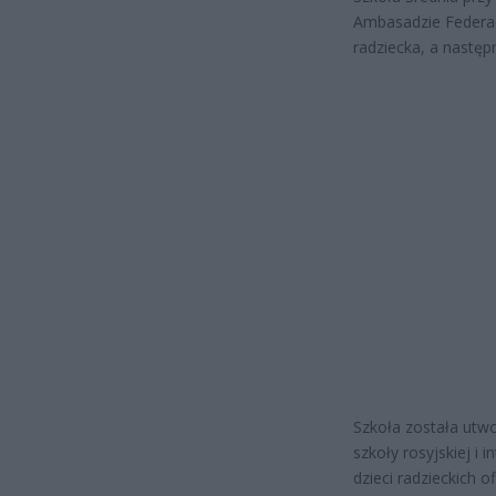
Ambasadzie Federacj
radziecka, a nastę
Szkoła została utw
szkoły rosyjskiej i
dzieci radzieckich 