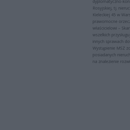
dyplomatyczno-kons
Rosyjskiej, tj. nier
Kieleckiej 45 w Wa
prawomocne orzecz
właścicielowi – S
wszelkich przysług
innych sprawach do
Wystąpienie MSZ zo
posiadanych nieruc
na znalezienie rozwi