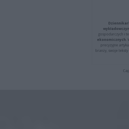
Dziennikar
wykładowczyn
gospodarczych i t
ekonomicznych
.
precyzyjne artyku
branży, swoje tekst
Cap