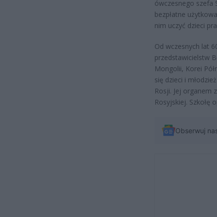
ówczesnego szefa S
bezpłatne użytkowa
nim uczyć dzieci pr
Od wczesnych lat 60
przedstawicielstw B
Mongolii, Korei Pół
się dzieci i młodzi
Rosji. Jej organem 
Rosyjskiej. Szkołę
Obserwuj na