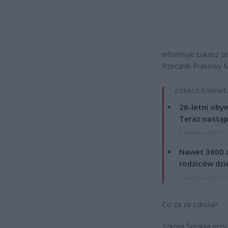
informuje Łukasz Ja
Rzecznik Prasowy 
ZOBACZ RÓWNIE
26-letni obyw
Teraz nastąp
8 sierpnia 2026 15
Nawet 3600 z
rodziców dzie
7 sierpnia 2026 19
Co za za szkoła?
Szkoła Średnia przy