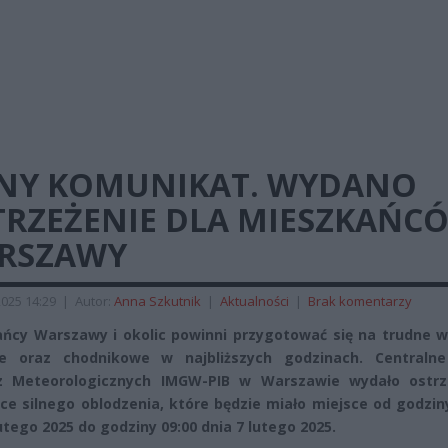
LNY KOMUNIKAT. WYDANO
TRZEŻENIE DLA MIESZKAŃC
RSZAWY
2025 14:29
|
Autor:
Anna Szkutnik
|
Aktualności
|
Brak komentarzy
ńcy Warszawy i okolic powinni przygotować się na trudne w
e oraz chodnikowe w najbliższych godzinach. Centralne
z Meteorologicznych IMGW-PIB w Warszawie wydało ostrz
ce silnego oblodzenia, które będzie miało miejsce od godzin
lutego 2025 do godziny 09:00 dnia 7 lutego 2025.