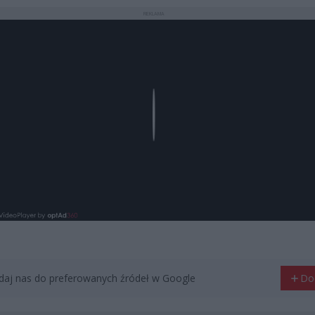
REKLAMA
Play
aj nas do preferowanych źródeł w Google
Do