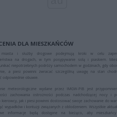
ad
CENIA DLA MIESZKAŃCÓW
 miasta i służby drogowe podejmują kroki w celu zapew
zeństwa na drogach, w tym posypywanie solą i piaskiem. Mie
 unikać niepotrzebnych podróży samochodem w godzinach, gdy obo
enie, a piesi powinni zwracać szczególną uwagę na stan chod
ć odpowiednie obuwie.
enie meteorologiczne wydane przez IMGW-PIB jest przypomnie
ności zachowania ostrożności podczas nadchodzącej nocy i p
kierowcy, jak i piesi powinni dostosować swoje zachowanie do wa
ąć wypadków i kontuzji związanych z oblodzeniem. Wszystkie aktuali
owe informacje będą dostępne na bieżąco, aby mieszkańcy