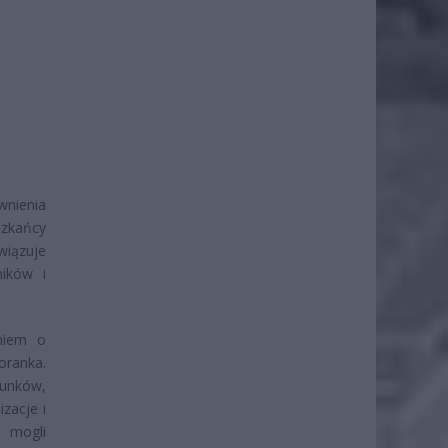
nienia
szkańcy
wiązuje
ników i
niem o
oranka.
runków,
zacje i
 mogli