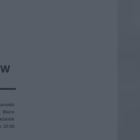
ÓW
arunki
 Biuro
eżenie
y 23:00