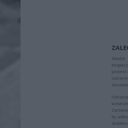
ZALE
Władze
bezpiec
powinni
ostrzeż
stosowa
Ostrzeż
koniecz
Zarówno 
by unikn
dodatk