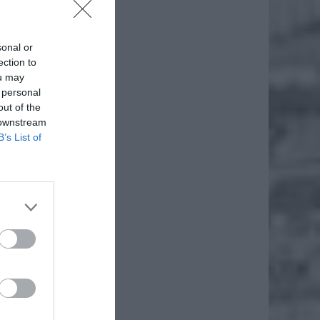
adku, a
sonal or
ection to
ou may
 personal
out of the
 downstream
B’s List of
że