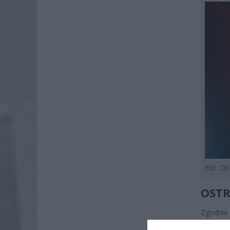
Fot. O
OSTR
Zgodnie 
nawierz