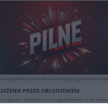
braz zaprojektowany przez Warszawa w Pigułce wygenerowany w DAL
ZEŻENIE PRZED OBLODZENIEM
z prognozami, mieszkańcy stolicy mogą spodziewać się zamarzania
chni dróg i chodników. Proces ten nastąpi w wyniku opadów des