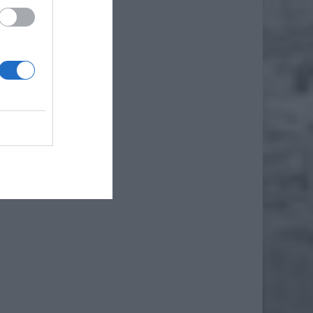
iero
zy czym
rzyjają
zególną