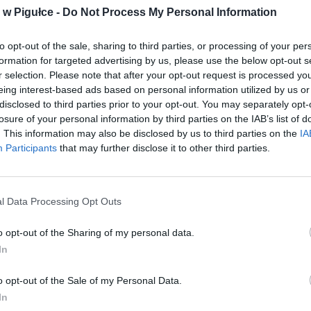
 oraz mokrego śniegu, co znacząco zwiększy ryzyko poślizgu i up
w Pigułce -
Do Not Process My Personal Information
rudni ruch pojazdów.
to opt-out of the sale, sharing to third parties, or processing of your per
formation for targeted advertising by us, please use the below opt-out s
r selection. Please note that after your opt-out request is processed y
eing interest-based ads based on personal information utilized by us or
disclosed to third parties prior to your opt-out. You may separately opt-
losure of your personal information by third parties on the IAB’s list of
. This information may also be disclosed by us to third parties on the
IA
ad
Participants
that may further disclose it to other third parties.
l Data Processing Opt Outs
o opt-out of the Sharing of my personal data.
In
CZ RÓWNIEŻ:
o opt-out of the Sale of my Personal Data.
In
 zmieni ważny limit od marca 2027 roku. Policzyliśmy, ile mo