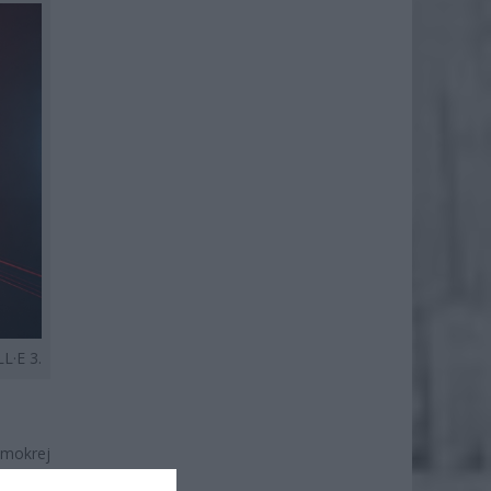
L·E 3.
 mokrej
zczu ze