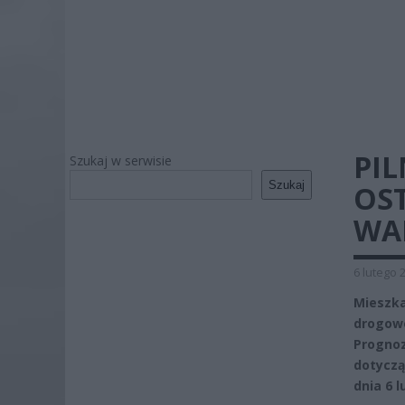
PI
Szukaj w serwisie
Szukaj
OS
WA
6 lutego 
Mieszka
drogow
Progno
dotyczą
dnia 6 