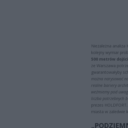
Niezależna analiza
kolejny wymiar pro
500 metrów dojśc
że Warszawa potrz
gwarantowałyby schr
można narysować na 
realne bariery archi
weźmiemy pod uwagę 
liczba potrzebnych 
prezes HOLDFORT
miasta w zaledwie k
„PODZIEMN