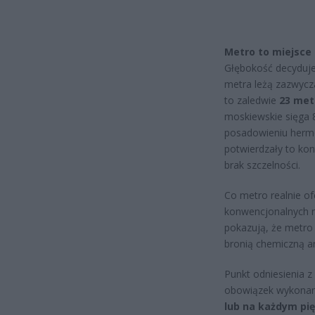
Metro to miejsce 
Głębokość decyduje
metra leżą zazwycza
to zaledwie
23 met
moskiewskie sięga 8
posadowieniu hermet
potwierdzały to kon
brak szczelności.
Co metro realnie of
konwencjonalnych n
pokazują, że metro
bronią chemiczną an
Punkt odniesienia 
obowiązek wykonan
lub na każdym pię