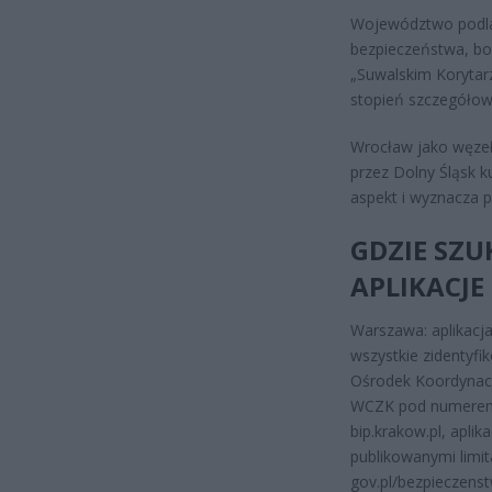
Województwo podlas
bezpieczeństwa, bo 
„Suwalskim Korytar
stopień szczegółowo
Wrocław jako węzeł
przez Dolny Śląsk k
aspekt i wyznacza 
GDZIE SZU
APLIKACJE
Warszawa: aplikacj
wszystkie zidentyfi
Ośrodek Koordynac
WCZK pod numer
bip.krakow.pl, apli
publikowanymi limit
gov.pl/bezpieczenst