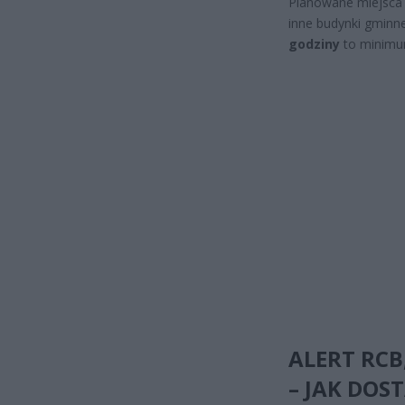
Planowane miejsca c
inne budynki gmin
godziny
to minimu
ALERT RCB
– JAK DOS