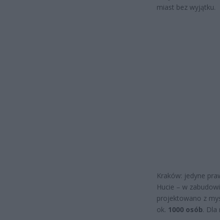
miast bez wyjątku.
Kraków: jedyne pra
Hucie – w zabudowi
projektowano z myś
ok.
1000 osób
. Dla