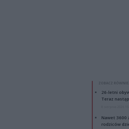
ZOBACZ RÓWNIE
26-letni obyw
Teraz nastąp
8 sierpnia 2026 15
Nawet 3600 z
rodziców dzie