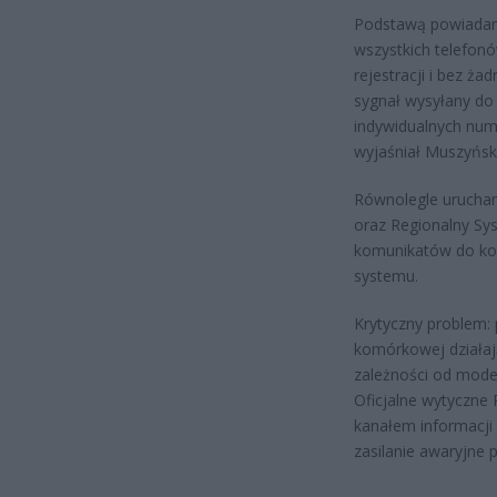
Podstawą powiadami
wszystkich telefon
rejestracji i bez ża
sygnał wysyłany do 
indywidualnych nume
wyjaśniał Muszyński
Równolegle urucham
oraz Regionalny Sy
komunikatów do kon
systemu.
Krytyczny problem: p
komórkowej działaj
zależności od model
Oficjalne wytyczne
kanałem informacji
zasilanie awaryjne 