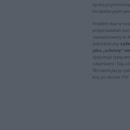
łączną pojemności
bezapelacyjnym pie
Problem tkwi w now
przeprowadziło kon
zaawansowany w 40 
jednoznaczny:
żade
jako „schrony” nie
dysponuje tysiącami
odłamkami i falą u
filtrowentylacją i 
leży po stronie PS