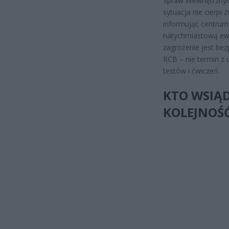
Spraw Wewnętrznych
sytuacja nie cierpi 
informując centrum
natychmiastową ewak
zagrożenie jest be
RCB – nie termin z 
testów i ćwiczeń.
KTO WSIĄD
KOLEJNOŚ