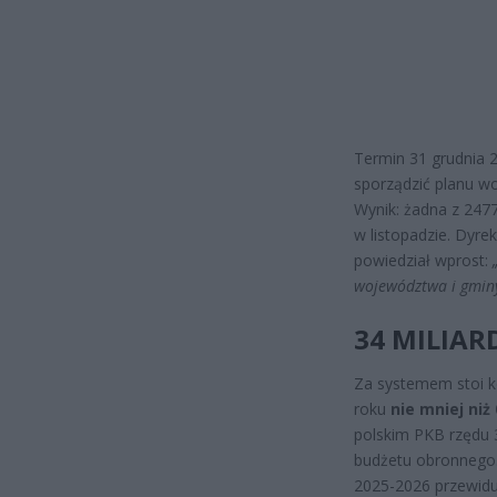
Termin 31 grudnia 
sporządzić planu w
Wynik: żadna z 247
w listopadzie. Dyr
powiedział wprost:
województwa i gminy
34 MILIARD
Za systemem stoi k
roku
nie mniej niż 
polskim PKB rzędu 3
budżetu obronnego.
2025-2026 przewidu