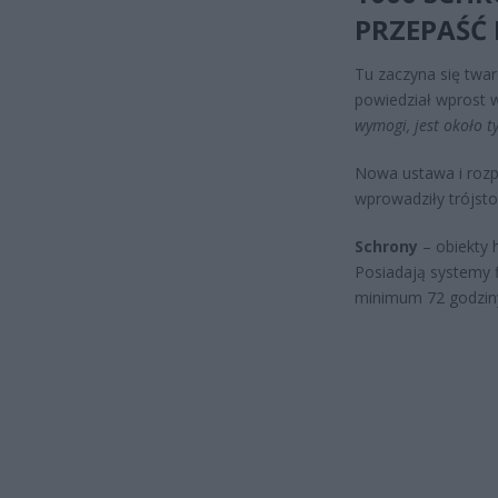
PRZEPAŚĆ
Tu zaczyna się twa
powiedział wprost 
wymogi, jest około t
Nowa ustawa i rozpo
wprowadziły trójstop
Schrony
– obiekty 
Posiadają systemy fi
minimum 72 godziny.