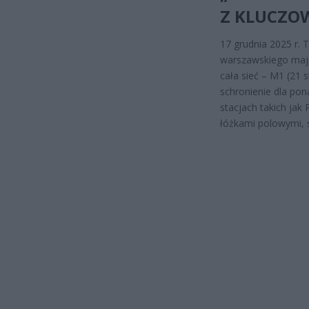
Z KLUCZO
17 grudnia 2025 r. 
warszawskiego mają 
cała sieć – M1 (21 s
schronienie dla po
stacjach takich ja
łóżkami polowymi, 