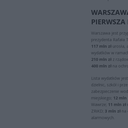
WARSZAWA:
PIERWSZA 
Warszawa jest prz
prezydenta Rafała 
117 mln zł
urosła, 
wydatków w ramach
210 mln zł
z rządow
400 mln zł
na ochro
Lista wydatków jest
dzielnic, szkół i pr
zabezpieczenie wod
miejskiego;
12 mln 
Wawrze;
11 mln zł
n
ZRiKD;
3 mln zł
na 
alarmowych.