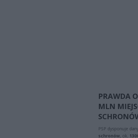
PRAWDA O
MLN MIEJ
SCHRONÓ
PSP dysponuje dan
schronów
, ok.
130