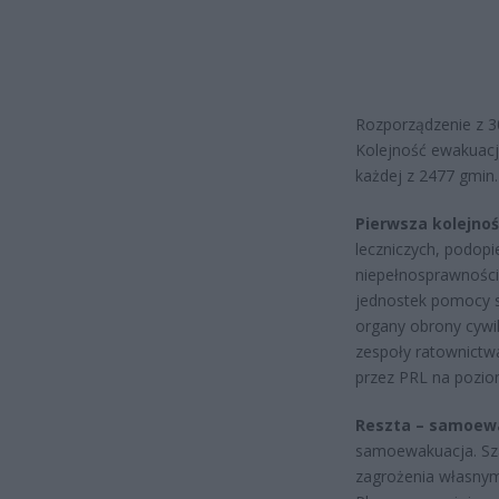
Rozporządzenie z 30
Kolejność ewakuacj
każdej z 2477 gmin.
Pierwsza kolejnoś
leczniczych, podop
niepełnosprawności
jednostek pomocy s
organy obrony cywil
zespoły ratownictwa
przez PRL na pozi
Reszta – samoew
samoewakuacja. Sza
zagrożenia własnymi