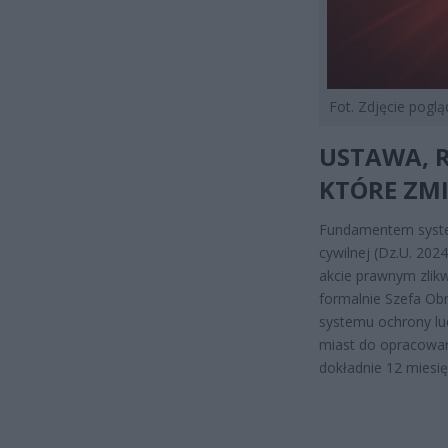
Fot. Zdjęcie pogl
USTAWA, R
KTÓRE ZM
Fundamentem systemu
cywilnej (Dz.U. 202
akcie prawnym zlikw
formalnie Szefa Ob
systemu ochrony lu
miast do opracowa
dokładnie 12 miesię