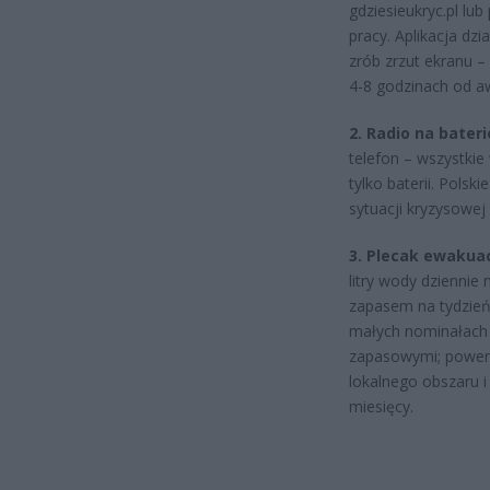
gdziesieukryc.pl lub
pracy. Aplikacja dzi
zrób zrzut ekranu 
4-8 godzinach od awa
2. Radio na bater
telefon – wszystkie
tylko baterii. Polsk
sytuacji kryzysowe
3. Plecak ewakuac
litry wody dziennie
zapasem na tydzień
małych nominałach (
zapasowymi; powerb
lokalnego obszaru i
miesięcy.