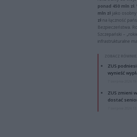
ponad 450 mln zł
.
mln zł
jako osobny 
zł
na łączność pańs
Bezpieczeństwa. Rok
Szczepański – „rok
infrastrukturalne ma
ZOBACZ RÓWNIE
ZUS podniesie
wynieść wypł
7 sierpnia 2026 19
ZUS zmieni w
dostać senio
7 sierpnia 2026 13