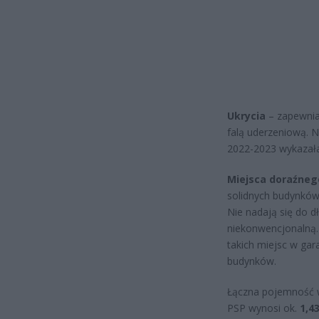
Ukrycia
– zapewnia
falą uderzeniową. N
2022-2023 wykaza
Miejsca doraźneg
solidnych budynków
Nie nadają się do d
niekonwencjonalną. 
takich miejsc w ga
budynków.
Łączna pojemność w
PSP wynosi ok.
1,4