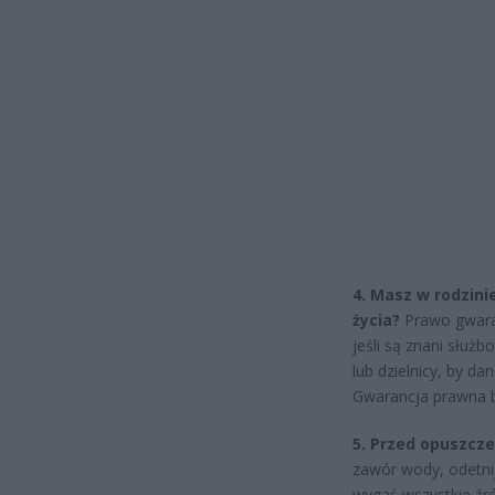
4. Masz w rodzini
życia?
Prawo gwaran
jeśli są znani służ
lub dzielnicy, by d
Gwarancja prawna b
5. Przed opuszcze
zawór wody, odetnij
wygaś wszystkie źró