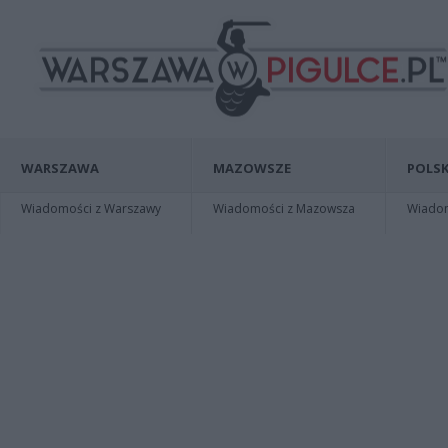
WARSZAWA
MAZOWSZE
POLSK
Wiadomości z Warszawy
Wiadomości z Mazowsza
Wiadomo