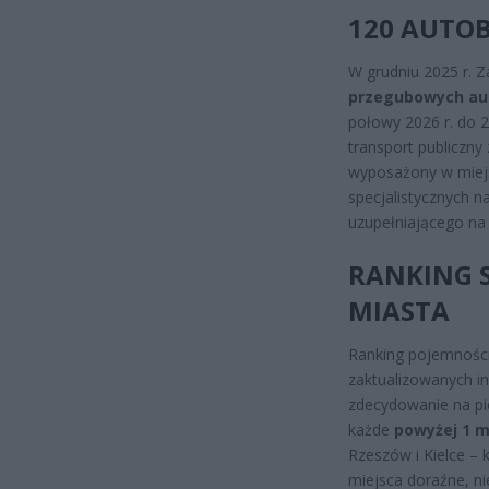
120 AUTOB
W grudniu 2025 r. 
przegubowych au
połowy 2026 r. do 2
transport publiczny
wyposażony w mie
specjalistycznych n
uzupełniającego n
RANKING S
MIASTA
Ranking pojemności
zaktualizowanych i
zdecydowanie na pi
każde
powyżej 1 m
Rzeszów i Kielce –
miejsca doraźne, ni