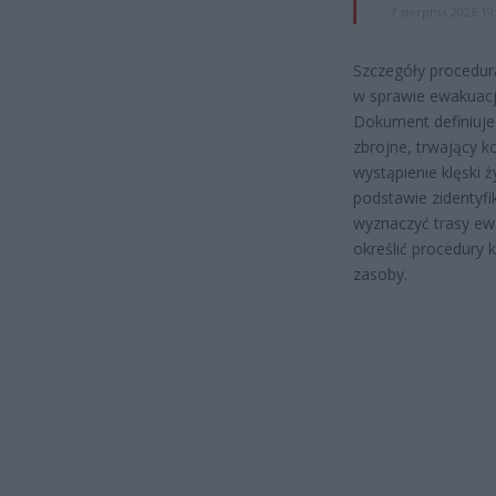
7 sierpnia 2026 19
Szczegóły procedura
w sprawie ewakuacji
Dokument definiuje
zbrojne, trwający k
wystąpienie klęski 
podstawie zidentyf
wyznaczyć trasy ew
określić procedury
zasoby.