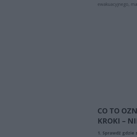
ewakuacyjnego, map
CO TO OZN
KROKI – N
1. Sprawdź gdzie s