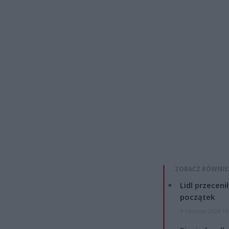
ZOBACZ RÓWNIE
Lidl przeceni
początek
4 sierpnia 2026 16