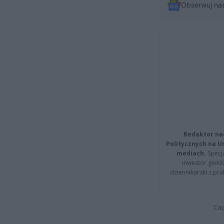
Obserwuj na
Redaktor na
Politycznych na 
mediach.
Specja
inwestor giełd
dziennikarski z pr
Cap