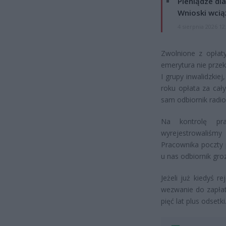
Pieniądze dla
Wnioski wcią
4 sierpnia 2026 12
Zwolnione z opłaty
emerytura nie przek
I grupy inwalidzkie
roku opłata za cały
sam odbiornik radio
Na kontrolę pr
wyrejestrowaliśmy 
Pracownika poczty 
u nas odbiornik gro
Jeżeli już kiedyś r
wezwanie do zapłat
pięć lat plus odsetki