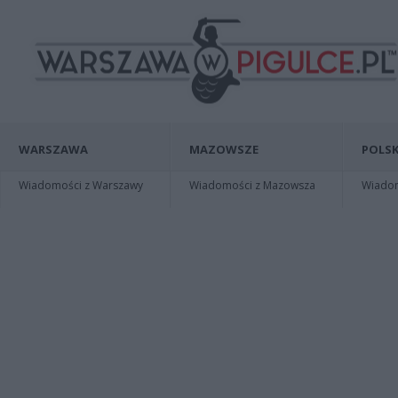
WARSZAWA
MAZOWSZE
POLSK
Wiadomości z Warszawy
Wiadomości z Mazowsza
Wiadomo