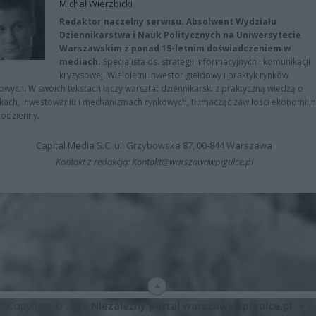
Michał Wierzbicki
Redaktor naczelny serwisu. Absolwent Wydziału
Dziennikarstwa i Nauk Politycznych na Uniwersytecie
Warszawskim z ponad 15-letnim doświadczeniem w
mediach.
Specjalista ds. strategii informacyjnych i komunikacji
kryzysowej. Wieloletni inwestor giełdowy i praktyk rynków
owych. W swoich tekstach łączy warsztat dziennikarski z praktyczną wiedzą o
kach, inwestowaniu i mechanizmach rynkowych, tłumacząc zawiłości ekonomii 
codzienny.
Capital Media S.C. ul. Grzybowska 87, 00-844 Warszawa
Kontakt z redakcją: Kontakt@warszawawpigulce.pl
Copyright © 2026
Niezależny portal warszawawpigulce.pl
∗