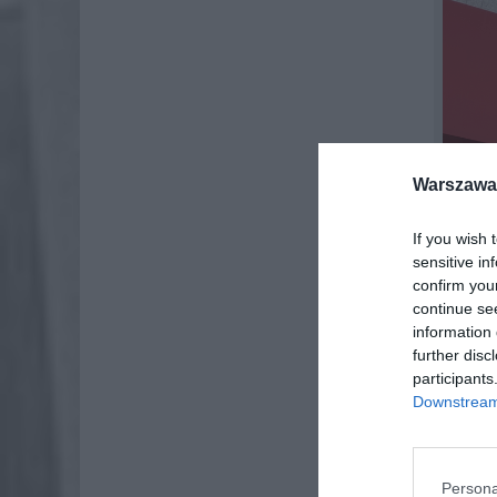
Warszawa 
If you wish 
sensitive in
confirm you
continue se
information 
further disc
participants
Downstream 
Niewiel
Persona
liczby r