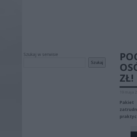
POC
Szukaj w serwisie
Szukaj
OSÓ
ZŁ!
19 maja 2
Pakiet
zatrud
praktyc