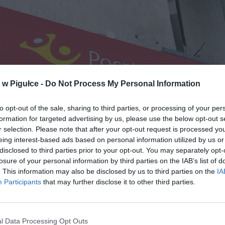
w Pigułce -
Do Not Process My Personal Information
to opt-out of the sale, sharing to third parties, or processing of your per
formation for targeted advertising by us, please use the below opt-out s
r selection. Please note that after your opt-out request is processed y
eing interest-based ads based on personal information utilized by us or
disclosed to third parties prior to your opt-out. You may separately opt-
losure of your personal information by third parties on the IAB’s list of
. This information may also be disclosed by us to third parties on the
IA
Participants
that may further disclose it to other third parties.
Fot. Shutterstock
e osób wie, że Poczta Polska ma pracy w bród i szukają naprawd
l Data Processing Opt Outs
ąk do pracy. Do tego można zacząć od zaraz, a zmotoryzowani mogą