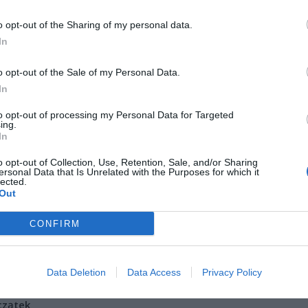
ę.
o opt-out of the Sharing of my personal data.
In
o opt-out of the Sale of my Personal Data.
In
to opt-out of processing my Personal Data for Targeted
ing.
ad
In
o opt-out of Collection, Use, Retention, Sale, and/or Sharing
ersonal Data that Is Unrelated with the Purposes for which it
lected.
Out
CONFIRM
CZ RÓWNIEŻ:
Data Deletion
Data Access
Privacy Policy
l przecenił hit do kuchni. Air fryer tańszy aż o 150 zł, a to dop
czątek