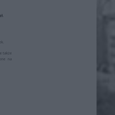
ł.
ek.
le także
ione na