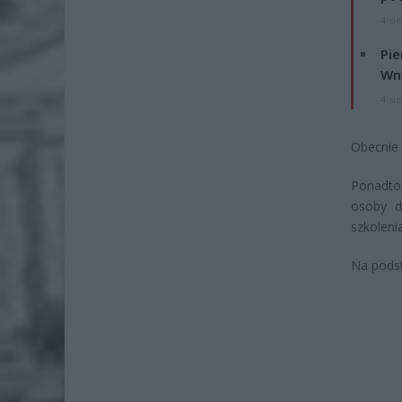
4 si
Pie
Wni
4 si
Obecnie 
Ponadto,
osoby d
szkoleni
Na podst