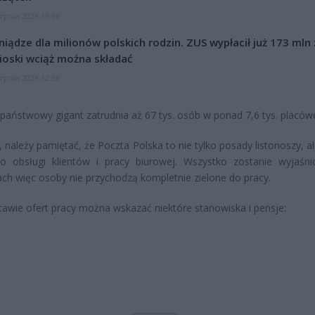
erpnia 2026 16:06
niądze dla milionów polskich rodzin. ZUS wypłacił już 173 mln z
oski wciąż można składać
erpnia 2026 12:56
państwowy gigant zatrudnia aż 67 tys. osób w ponad 7,6 tys. placów
 należy pamiętać, że Poczta Polska to nie tylko posady listonoszy, a
o obsługi klientów i pracy biurowej. Wszystko zostanie wyjaśn
ach więc osoby nie przychodzą kompletnie zielone do pracy.
awie ofert pracy można wskazać niektóre stanowiska i pensje: