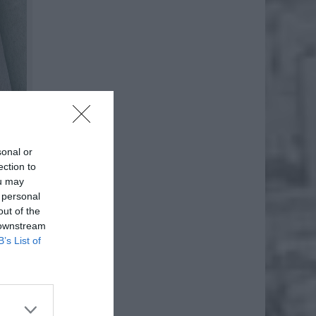
sonal or
ection to
ou may
 personal
out of the
 downstream
B’s List of
ę dużej
 liczyć