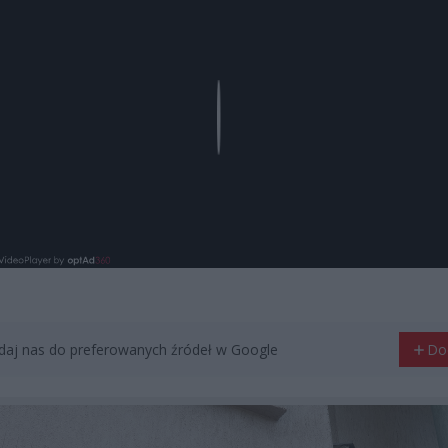
Play
aj nas do preferowanych źródeł w Google
Do