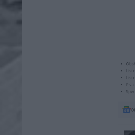
Obsł
List
List
Prac
Spec
O