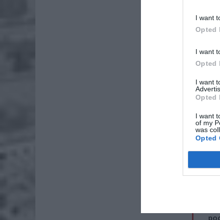
na premi
I want t
Opted 
I want t
Opted 
I want 
Advertis
Opted 
I want t
of my P
was col
Opted 
ZOBA
Lid
po