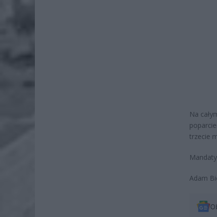
Na całym
poparcie
trzecie 
Mandaty
Adam Bie
O