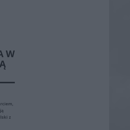
A W
SĄ
arciem,
ją
lski z