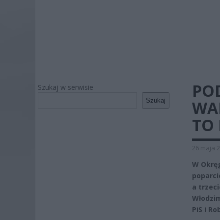
PO
Szukaj w serwisie
Szukaj
WA
TO 
26 maja 2
W Okręg
poparci
a trzec
Włodzim
PiS i Ro