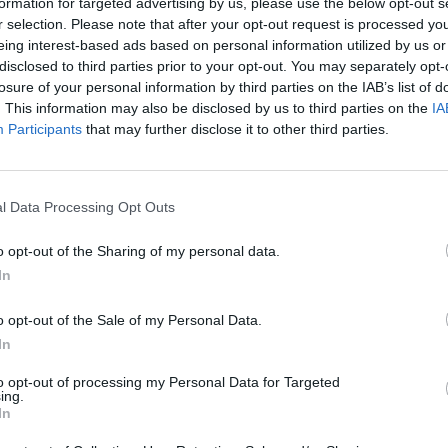
formation for targeted advertising by us, please use the below opt-out s
r selection. Please note that after your opt-out request is processed y
ad
eing interest-based ads based on personal information utilized by us or
disclosed to third parties prior to your opt-out. You may separately opt-
losure of your personal information by third parties on the IAB’s list of
. This information may also be disclosed by us to third parties on the
IA
Participants
that may further disclose it to other third parties.
l Data Processing Opt Outs
aj nas do preferowanych źródeł w Google
Do
o opt-out of the Sharing of my personal data.
In
o opt-out of the Sale of my Personal Data.
In
to opt-out of processing my Personal Data for Targeted
ing.
In