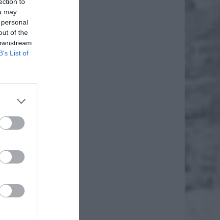
ection to
ou may
 personal
out of the
 downstream
B’s List of
daj