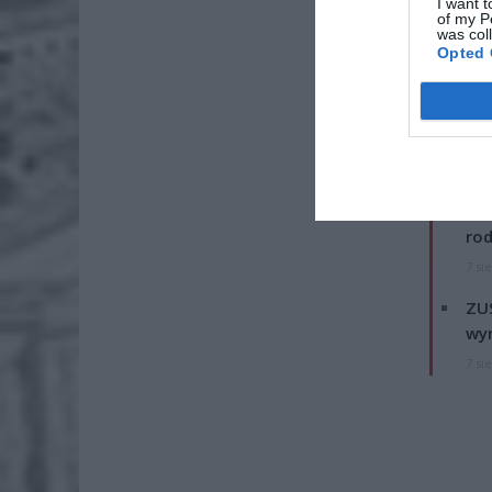
I want t
of my P
was col
Opted 
ZOBA
Naw
rod
7 si
ZUS
wyn
7 si