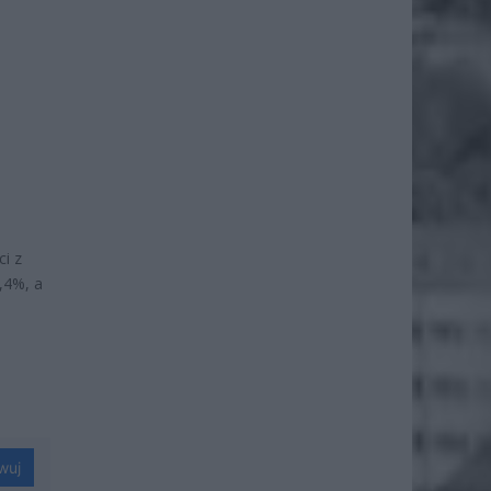
i z
,4%, a
wuj