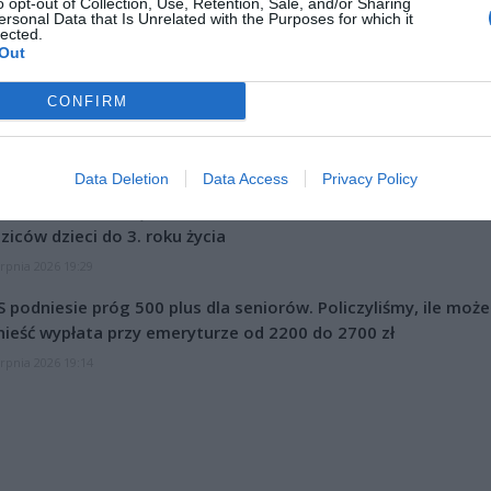
o opt-out of Collection, Use, Retention, Sale, and/or Sharing
ersonal Data that Is Unrelated with the Purposes for which it
lected.
Out
CONFIRM
CZ RÓWNIEŻ:
Data Deletion
Data Access
Privacy Policy
et 3600 zł miesięcznie zamiast 800+. Nowa propozycja dla
ziców dzieci do 3. roku życia
erpnia 2026 19:29
 podniesie próg 500 plus dla seniorów. Policzyliśmy, ile może
ieść wypłata przy emeryturze od 2200 do 2700 zł
erpnia 2026 19:14