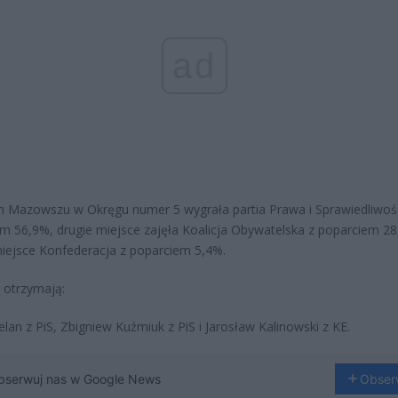
ad
 Mazowszu w Okręgu numer 5 wygrała partia Prawa i Sprawiedliwośc
m 56,9%, drugie miejsce zajęła Koalicja Obywatelska z poparciem 28
miejsce Konfederacja z poparciem 5,4%.
 otrzymają:
lan z PiS, Zbigniew Kuźmiuk z PiS i Jarosław Kalinowski z KE.
bserwuj nas w Google News
Obser