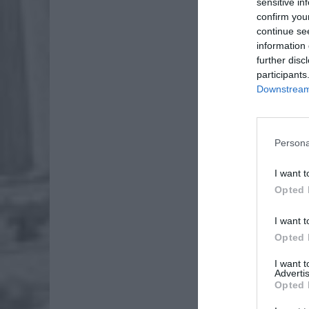
sensitive in
confirm you
continue se
information 
further disc
participants
Downstream 
Persona
Dod
I want t
Opted 
I want t
Opted 
I want 
Advertis
Opted 