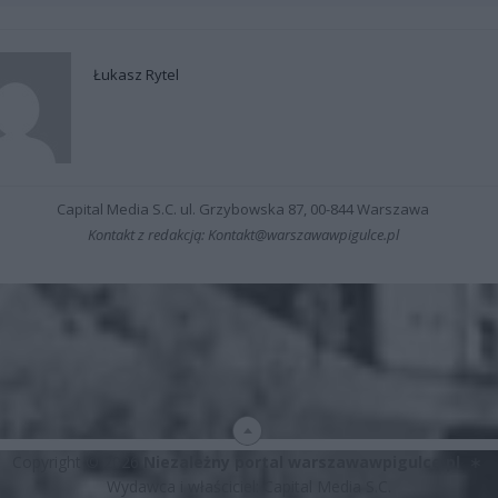
Łukasz Rytel
Capital Media S.C. ul. Grzybowska 87, 00-844 Warszawa
Kontakt z redakcją: Kontakt@warszawawpigulce.pl
Copyright © 2026
Niezależny portal warszawawpigulce.pl
∗
Wydawca i właściciel: Capital Media S.C.