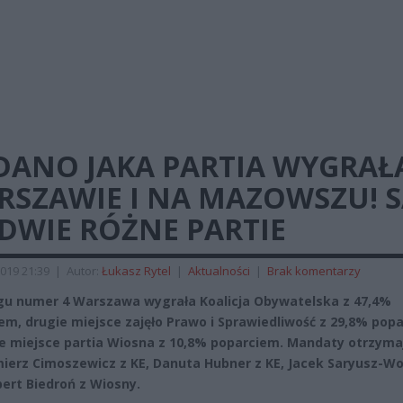
DANO JAKA PARTIA WYGRAŁ
RSZAWIE I NA MAZOWSZU! 
DWIE RÓŻNE PARTIE
019 21:39
|
Autor:
Łukasz Rytel
|
Aktualności
|
Brak komentarzy
u numer 4 Warszawa wygrała Koalicja Obywatelska z 47,4%
em, drugie miejsce zajęło Prawo i Sprawiedliwość z 29,8% pop
ie miejsce partia Wiosna z 10,8% poparciem. Mandaty otrzyma
ierz Cimoszewicz z KE, Danuta Hubner z KE, Jacek Saryusz-Wo
bert Biedroń z Wiosny.