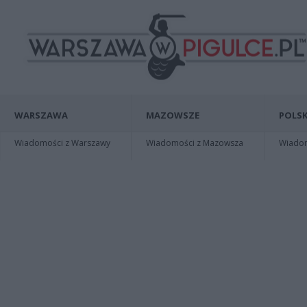
WARSZAWA
MAZOWSZE
POLSK
Wiadomości z Warszawy
Wiadomości z Mazowsza
Wiadomo