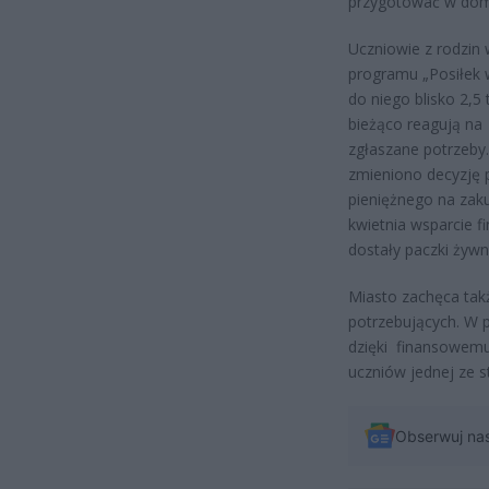
przygotować w domu
Uczniowie z rodzin 
programu „Posiłek 
do niego blisko 2,5 
bieżąco reagują na
zgłaszane potrzeby.
zmieniono decyzję 
pieniężnego na zak
kwietnia wsparcie f
dostały paczki żyw
Miasto zachęca takż
potrzebujących. W p
dzięki finansowemu
uczniów jednej ze s
Obserwuj na