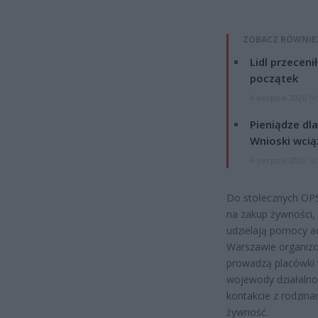
ZOBACZ RÓWNIE
Lidl przeceni
początek
4 sierpnia 2026 16
Pieniądze dla
Wnioski wcią
4 sierpnia 2026 12
Do stołecznych OPS
na zakup żywności, 
udzielają pomocy ad
Warszawie organizo
prowadzą placówki w
wojewody działalnoś
kontakcie z rodzin
żywność.