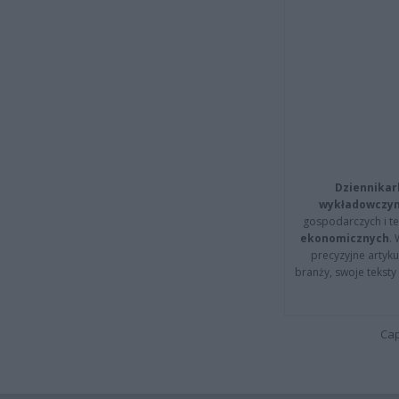
Dziennikar
wykładowczyn
gospodarczych i t
ekonomicznych
.
precyzyjne artyku
branży, swoje tekst
Cap