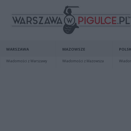
WARSZAWA
MAZOWSZE
POLSK
Wiadomości z Warszawy
Wiadomości z Mazowsza
Wiadomo