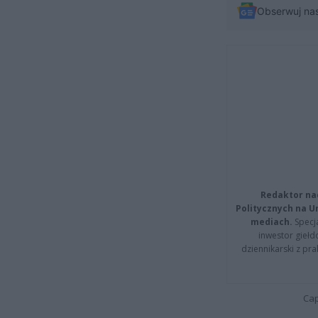
Obserwuj na
Redaktor na
Politycznych na 
mediach.
Specja
inwestor giełd
dziennikarski z pr
Cap