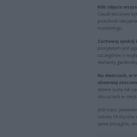
Rób zdjęcia wszys
Claudii kluczowe był
przechodź obojętni
monitoringu.
Zachowaj spokój i
priorytetem jest ug
szczegółów o wyglą
elementy garderoby.
Na dworcach, w m
obserwuj otoczen
dziwne ruchy lub za
obu uszach w miejs
Jeśli masz jakiekol
sobotę 18 stycznia 
spisie pociągów, sk