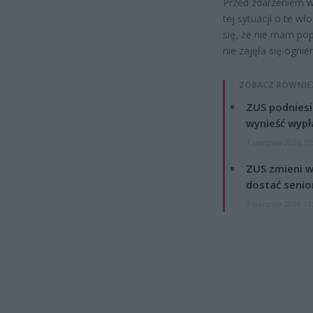
Przed zdarzeniem w
tej sytuacji o te wł
się, że nie mam pop
nie zajęła się ogni
ZOBACZ RÓWNIE
ZUS podniesie
wynieść wypł
7 sierpnia 2026 19
ZUS zmieni w
dostać senio
7 sierpnia 2026 13