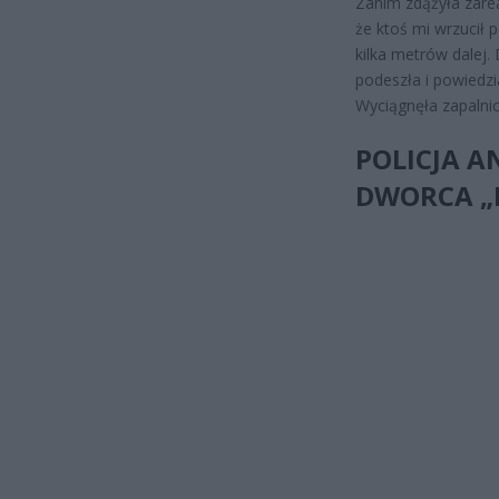
Zanim zdążyła zare
że ktoś mi wrzucił 
kilka metrów dalej.
podeszła i powiedzia
Wyciągnęła zapalnic
POLICJA 
DWORCA „P