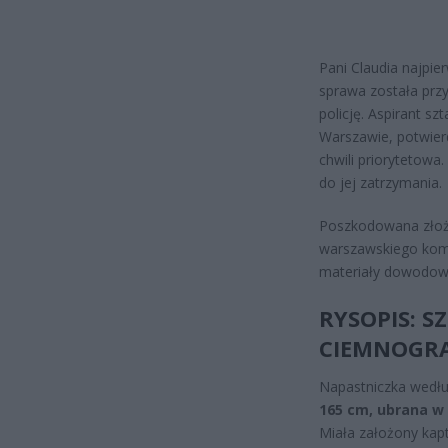
Pani Claudia najpie
sprawa została przy
policję. Aspirant s
Warszawie, potwierd
chwili priorytetowa
do jej zatrzymania.
Poszkodowana złoży
warszawskiego komi
materiały dowodowe
RYSOPIS: S
CIEMNOGR
Napastniczka wedłu
165 cm, ubrana w
Miała założony kaptu