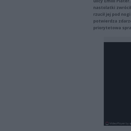
ulicy Emilii Plate
nastolatki zwrócił
rzucił jej pod no
potwierdza zdarze
priorytetowa spr