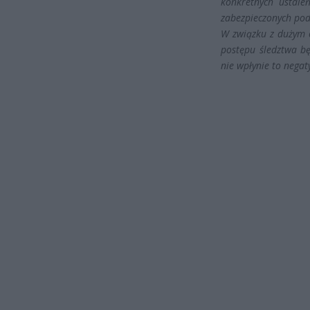
konkretnych ustale
zabezpieczonych po
W związku z dużym 
postępu śledztwa b
nie wpłynie to nega