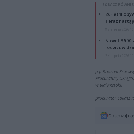
ZOBACZ RÓWNIE
26-letni obyw
Teraz nastąp
8 sierpnia 2026 15
Nawet 3600 z
rodziców dzie
7 sierpnia 2026 19
p.f. Rzecznik Prasow
Prokuratury Okręgo
w Białymstoku
prokurator Łukasz J
Obserwuj na