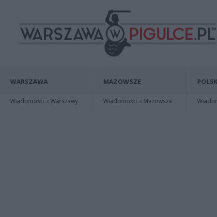
WARSZAWA
MAZOWSZE
POLSK
Wiadomości z Warszawy
Wiadomości z Mazowsza
Wiadomo