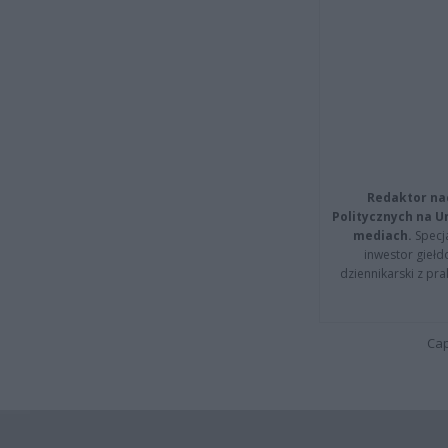
Redaktor na
Politycznych na 
mediach.
Specja
inwestor giełd
dziennikarski z pr
Cap