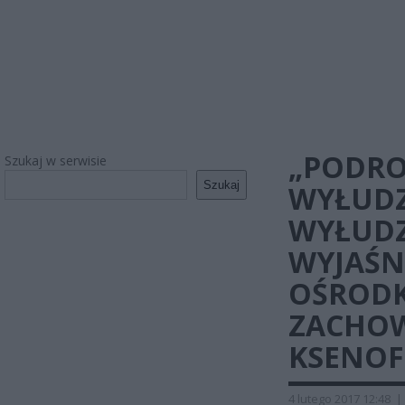
„PODRO
Szukaj w serwisie
Szukaj
WYŁUDZ
WYŁUDZ
WYJAŚN
OŚROD
ZACHOW
KSENOF
4 lutego 2017 12:48
|