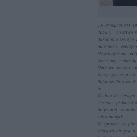
„W Prokuraturze Ok
2016 r. – śledztwo 
dokonania szeregu 
należności wierzyc
Stowarzyszenia Teat
(wcześniej z siedzi
Śledztwo zostało za
toczącego się prze
Rafałowi Piotrowi G. 
in.
W dniu dzisiejszym 
zlecenie prokurat
dotyczącej podmio
zabronionych.
W sprawie są plan
śledztwa nie jest 