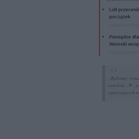
Lidl przeceni
początek
4 sierpnia 2026 16
Pieniądze dla
Wnioski wcią
4 sierpnia 2026 12
„Będziemy wymag
samolotu. W prz
opuszczających n