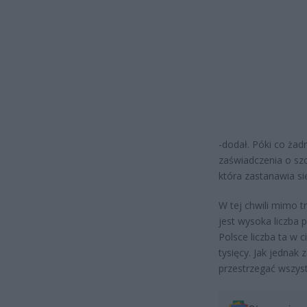
-dodał. Póki co żad
zaświadczenia o sz
która zastanawia si
W tej chwili mimo 
jest wysoka liczba
Polsce liczba ta w c
tysięcy. Jak jednak
przestrzegać wszys