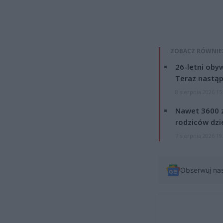
ZOBACZ RÓWNIE
26-letni obyw
Teraz nastąp
8 sierpnia 2026 15
Nawet 3600 z
rodziców dzie
7 sierpnia 2026 19
Obserwuj na