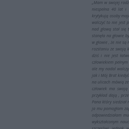
„Mam w swojej rodz
niespełna 40 lat i
krytykują osoby mają
walczyć to nie jest 
nad głową stał się
stanęła na głowie by
w głowie , że nie są 
rozstaniu ze swoją 
dziś i nie jest ła
człowiekiem pełnym e
ale my nadal walczy
jak i Mój Brat kiedy
na ulicach mówią ze 
człowiek ma swoją 
przykład dają , prze
Pana który siedział 
ja mu pomogłam zap
odpowiedziałam mu t
wykształconym nauc
szczesliwi jednak 