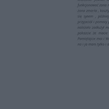
funkcjonować żona r
żona zmarła , koszt
się synem , późnie
przyjaciół i pomocy 
należało zadłużył m
pokażcie że macie 
Pamiętajcie moi i W
no i ja mam tylko i a