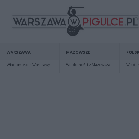
WARSZAWA
MAZOWSZE
POLSK
Wiadomości z Warszawy
Wiadomości z Mazowsza
Wiadomo