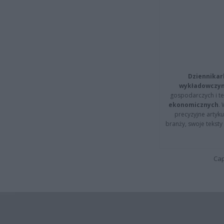
Dziennikar
wykładowczyn
gospodarczych i t
ekonomicznych
.
precyzyjne artyku
branży, swoje tekst
Cap