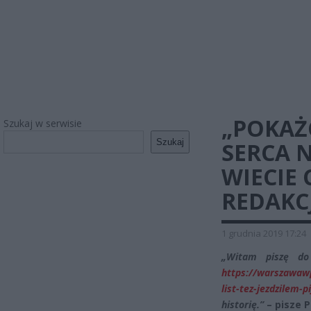
„POKAŻ
Szukaj w serwisie
Szukaj
SERCA N
WIECIE 
REDAKCJ
1 grudnia 2019 17:24
„Witam piszę do
https://warszawawp
list-tez-jezdzilem-p
historię.”
– pisze P