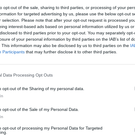
to opt-out of the sale, sharing to third parties, or processing of your per
formation for targeted advertising by us, please use the below opt-out s
r selection. Please note that after your opt-out request is processed y
eing interest-based ads based on personal information utilized by us or
disclosed to third parties prior to your opt-out. You may separately opt-
losure of your personal information by third parties on the IAB’s list of
. This information may also be disclosed by us to third parties on the
IA
Participants
that may further disclose it to other third parties.
l Data Processing Opt Outs
Fot. pixabay.com
o opt-out of the Sharing of my personal data.
In
ąc niektóre gałęzie przemysłu przez ostatnie lata niestety zapomni
ochronie środowiska, ale też uciążliwościach zapachowych.
o opt-out of the Sale of my Personal Data.
In
rdziej uciążliwych należą zwłaszcza fermy zwierząt, zakłady przetw
rzeźnie, fabryki meblarskie i chemicznych. W skali całego kraju ozna
to opt-out of processing my Personal Data for Targeted
ing.
 milionów Polaków żyje w smrodzie.