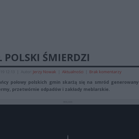
 POLSKI ŚMIERDZI
19 12:13
|
Autor:
Jerzy Nowak
|
Aktualności
|
Brak komentarzy
ńcy połowy polskich gmin skarżą się na smród generowany 
ermy, przetwórnie odpadów i zakłady meblarskie.
REKLAMA