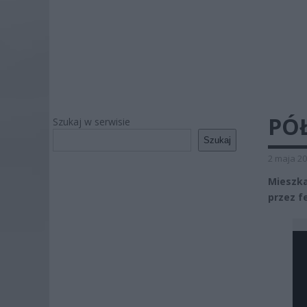
PÓŁ
Szukaj w serwisie
Szukaj
2 maja 20
Mieszka
przez f