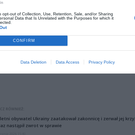
In
o opt-out of Collection, Use, Retention, Sale, and/or Sharing
ersonal Data that Is Unrelated with the Purposes for which it
lected.
Out
CONFIRM
ad
Data Deletion
Data Access
Privacy Policy
CZ RÓWNIEŻ:
letni obywatel Ukrainy zaatakował zakonnicę i zerwał jej krzy
az nastąpił zwrot w sprawie
erpnia 2026 15:40