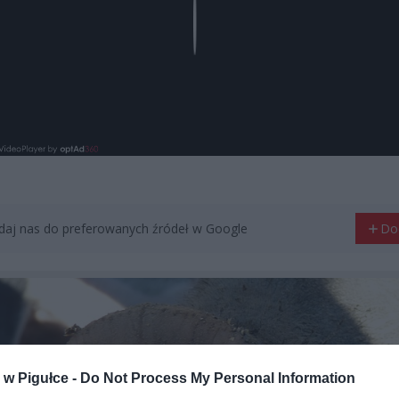
Play
aj nas do preferowanych źródeł w Google
Do
w Pigułce -
Do Not Process My Personal Information