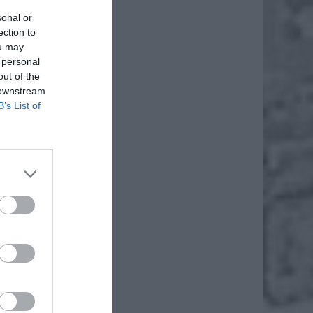
sonal or
ection to
ou may
 personal
out of the
 downstream
B’s List of
ano nie
arzania
cza to,