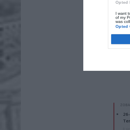
Opted 
I want t
of my P
was col
Opted 
ZOBA
26-
Ter
8 si