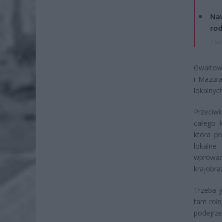
Naw
rod
7 si
Gwałtow
i Mazura
lokalnyc
Przeciwk
całego 
która pr
lokalne
wprowadz
krajobra
Trzeba j
tam roln
podejr