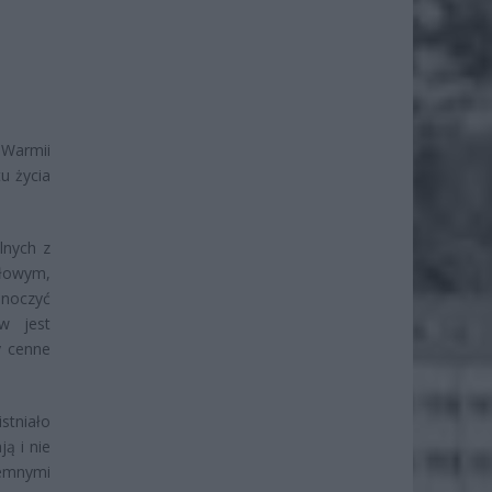
 Warmii
u życia
lnych z
słowym,
dnoczyć
w jest
y cenne
stniało
ą i nie
emnymi