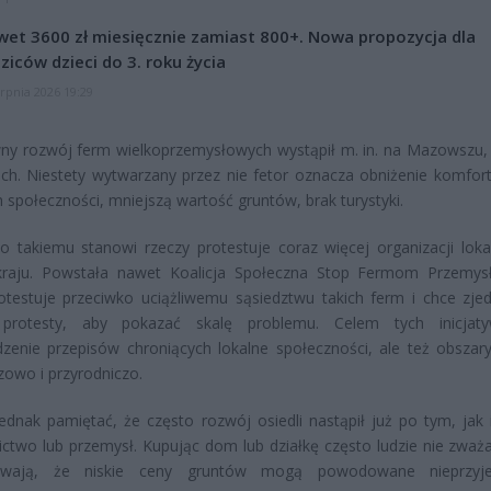
et 3600 zł miesięcznie zamiast 800+. Nowa propozycja dla
ziców dzieci do 3. roku życia
erpnia 2026 19:29
ny rozwój ferm wielkoprzemysłowych wystąpił m. in. na Mazowszu,
ch. Niestety wytwarzany przez nie fetor oznacza obniżenie komfort
h społeczności, mniejszą wartość gruntów, brak turystyki.
o takiemu stanowi rzeczy protestuje coraz więcej organizacji loka
kraju. Powstała nawet Koalicja Społeczna Stop Fermom Przemy
otestuje przeciwko uciążliwemu sąsiedztwu takich ferm i chce zje
 protesty, aby pokazać skalę problemu. Celem tych inicjaty
enie przepisów chroniących lokalne społeczności, ale też obszar
zowo i przyrodniczo.
ednak pamiętać, że często rozwój osiedli nastąpił już po tym, jak i
ictwo lub przemysł. Kupując dom lub działkę często ludzie nie zważaj
zewają, że niskie ceny gruntów mogą powodowane nieprzyj