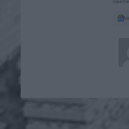
zapacha
O