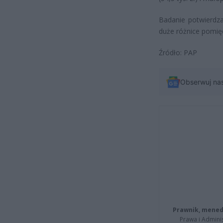
Badanie potwierdza
duże różnice pomię
Źródło: PAP
Obserwuj na
Prawnik, menedż
Prawa i Adminis