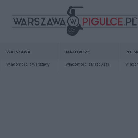
WARSZAWA
MAZOWSZE
POLSK
Wiadomości z Warszawy
Wiadomości z Mazowsza
Wiadomo