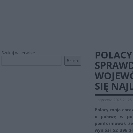
POLACY
Szukaj w serwisie
Szukaj
SPRAWD
WOJEWÓ
SIĘ NAJL
1 stycznia 2025 21:25
Polacy mają coraz
o połowę w por
poinformował, ż
wyniósł 52 396 z