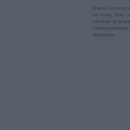
Analiza GUS dotycz
na osobę, który j
członków gospoda
transfery pieniężn
skarbowym.