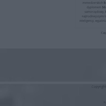
menedżerskich
E
dyplomem
SG
samorządowy, kt
najtrudniejszymi t
inteligencji, wyjaś
Cap
Copyrigh
K