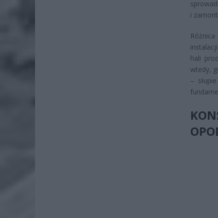
sprowadz
i zamont
Różnica
instalac
hali pro
wtedy, g
– słupi
fundame
KON
OPO