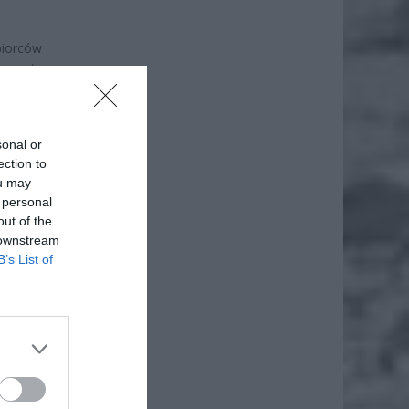
biorców
 ruszyła
jących
egółach
sonal or
ection to
ou may
 personal
out of the
 downstream
B’s List of