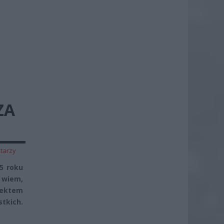
ZA
tarzy
5 roku
 wiem,
iektem
tkich.