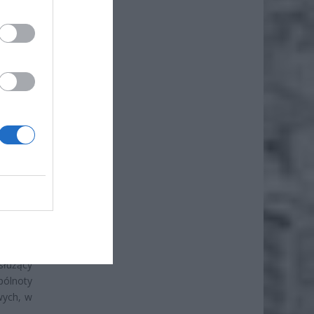
alnych
e mogą
ce może
twa pod
ĘTY
jasno –
odatku.
ntowana
atku od
budowle
służący
pólnoty
wych, w
.