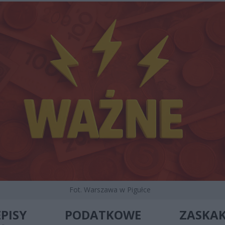
Fot. Warszawa w Pigułce
ZEPISY PODATKOWE ZASKAK