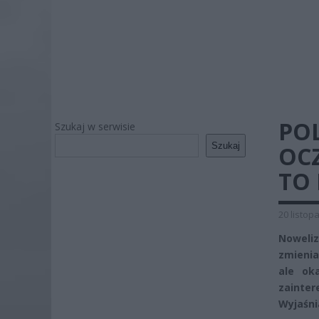
PO
Szukaj w serwisie
Szukaj
OCZ
TO
20 listop
Noweli
zmienia
ale ok
zainter
Wyjaśni