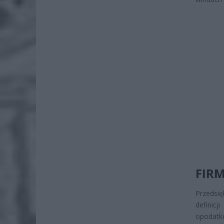
FIRM
Przedsię
definic
opodatk