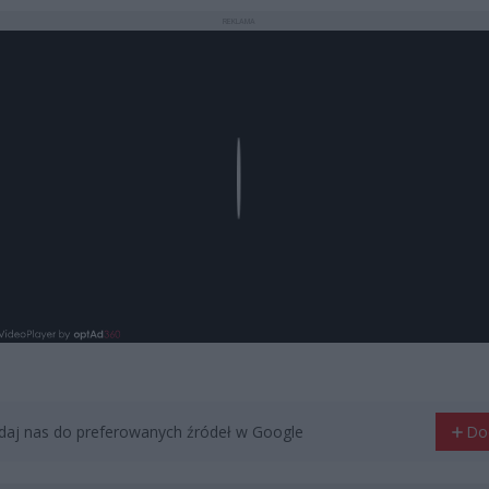
REKLAMA
Play
aj nas do preferowanych źródeł w Google
Do