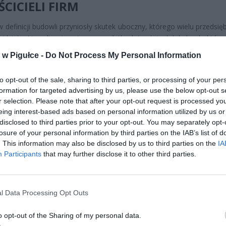
CICIELI FIRM
 definicji budowli przyniosły skutek uboczny, którego wielu przedsię
widziało. Nowelizacja ustawy o podatkach i opłatach lokalnych, która
kiem od nowego roku, rozszerzyła katalog obiektów podlega
w Pigułce -
Do Not Process My Personal Information
waniu. Kamery nie znalazły się tam wprost, ale diabeł tkwi w szcz
cyjnych.
to opt-out of the sale, sharing to third parties, or processing of your per
formation for targeted advertising by us, please use the below opt-out s
r selection. Please note that after your opt-out request is processed y
eing interest-based ads based on personal information utilized by us or
disclosed to third parties prior to your opt-out. You may separately opt-
losure of your personal information by third parties on the IAB’s list of
. This information may also be disclosed by us to third parties on the
IA
Participants
that may further disclose it to other third parties.
ad
l Data Processing Opt Outs
o opt-out of the Sharing of my personal data.