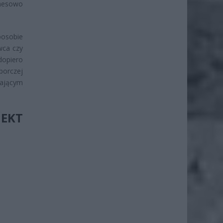
znesowo
posobie
wca czy
dopiero
porczej
gającym
EKT