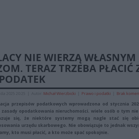
LACY NIE WIERZĄ WŁASNYM
OM. TERAZ TRZEBA PŁACIĆ 
 PODATEK
ada 2025 20:25
|
Autor:
Michał Wierzbicki
|
Prawo i podatki
|
Brak komen
zacja przepisów podatkowych wprowadzona od stycznia 202
 zasady opodatkowania nieruchomości. wiele osób o tym nie
azuje się, że niektóre systemy mogą nagle stać się ob
esowania urzędu skarbowego. Nie obowiązuje to jednak wszys
amy, kto musi płacić, a kto może spać spokojnie.