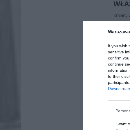
WŁAŚ
Zmiany w
nie prze
ze skut
Warszawa 
opodatko
konstruk
If you wish 
sensitive in
confirm you
continue se
information 
further disc
participants
Downstream 
Persona
I want t