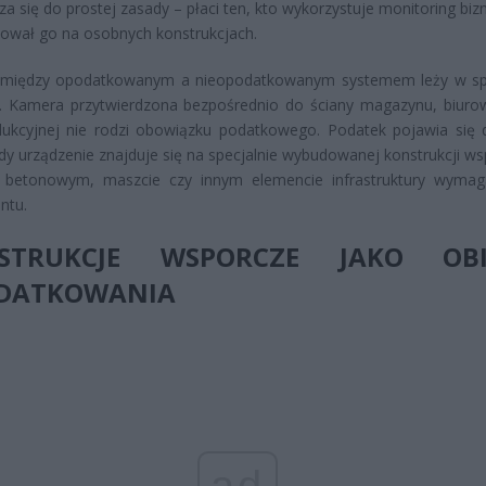
a się do prostej zasady – płaci ten, kto wykorzystuje monitoring bi
ował go na osobnych konstrukcjach.
 między opodatkowanym a nieopodatkowanym systemem leży w s
ji. Kamera przytwierdzona bezpośrednio do ściany magazynu, biuro
dukcyjnej nie rodzi obowiązku podatkowego. Podatek pojawia się 
dy urządzenie znajduje się na specjalnie wybudowanej konstrukcji ws
e betonowym, maszcie czy innym elemencie infrastruktury wyma
ntu.
STRUKCJE WSPORCZE JAKO OBI
DATKOWANIA
ad