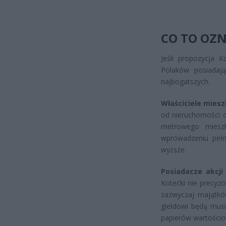
CO TO OZN
Jeśli propozycja K
Polaków posiadają
najbogatszych.
Właściciele mies
od nieruchomości o
metrowego mieszk
wprowadzeniu pełn
wyższe.
Posiadacze akcji 
Kotecki nie precyz
zazwyczaj majątków
giełdowi będą musi
papierów wartościo