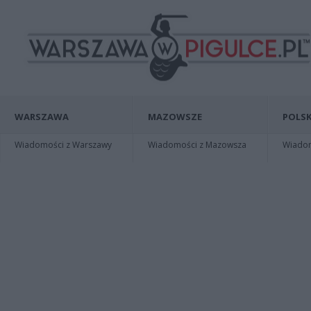
WARSZAWA
MAZOWSZE
POLSK
Wiadomości z Warszawy
Wiadomości z Mazowsza
Wiadomo