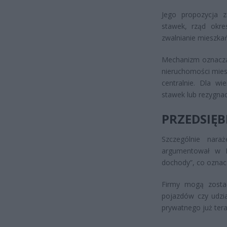
Jego propozycja z
stawek, rząd okre
zwalnianie mieszka
Mechanizm oznaczał
nieruchomości mies
centralnie. Dla w
stawek lub rezygnacj
PRZEDSIĘ
Szczególnie nara
argumentował w Rz
dochody”, co oznacz
Firmy mogą zosta
pojazdów czy udzi
prywatnego już ter