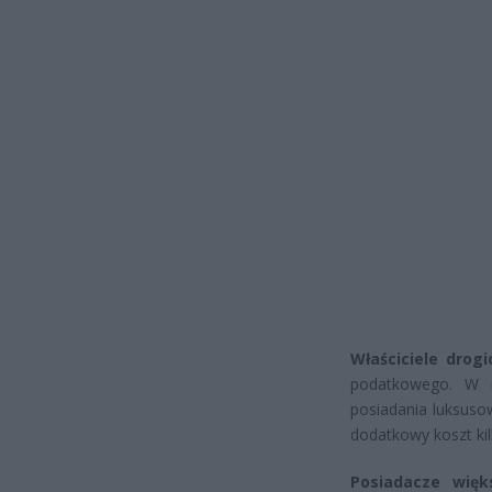
Właściciele dro
podatkowego. W ni
posiadania luksuso
dodatkowy koszt kilk
Posiadacze więk