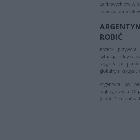
bankowych czy w o
że bezpieczne lokow
ARGENTYN
ROBIĆ
Kotecki przywołał
sytuacjach kryzysow
sięgnęła po pande
globalnym kryzysie
Argentyna po pa
najbogatszych. Ob
(około 2 milionów d