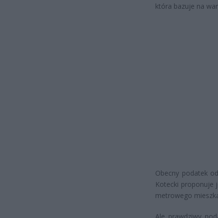
która bazuje na wart
Obecny podatek od 
Kotecki proponuje j
metrowego mieszkani
Ale prawdziwy poda