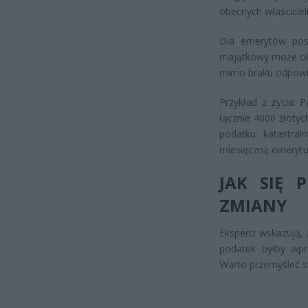
obecnych właścicieli
Dla emerytów posi
majątkowy może oka
mimo braku odpowie
Przykład z życia: 
łącznie 4000 złotyc
podatku katastral
miesięczną emerytu
JAK SIĘ
ZMIANY
Eksperci wskazują, 
podatek byłby wpr
Warto przemyśleć s