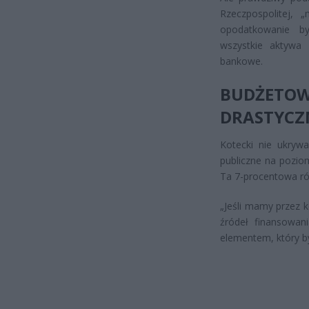
Rzeczpospolitej, 
opodatkowanie by
wszystkie aktywa
bankowe.
BUDŻET
DRASTYCZ
Kotecki nie ukryw
publiczne na pozio
Ta 7-procentowa ró
„Jeśli mamy przez 
źródeł finansowan
elementem, który b