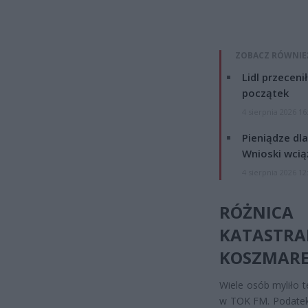
ZOBACZ RÓWNIE
Lidl przeceni
początek
4 sierpnia 2026 16
Pieniądze dla
Wnioski wcią
4 sierpnia 2026 12
RÓŻNI
KATAS
KOSZMAR
Wiele osób myliło t
w TOK FM. Podatek 