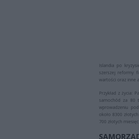
Islandia po kryzy
szerszej reformy f
wartości oraz inne 
Przykład z życia: 
samochód za 80 ty
wprowadzeniu poda
około 8300 złotych
700 złotych miesię
SAMORZ