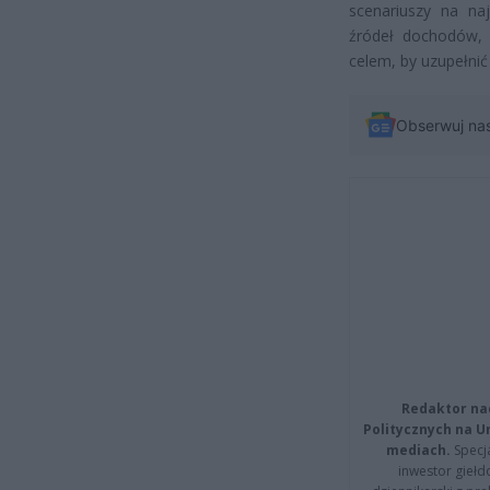
scenariuszy na na
źródeł dochodów, 
celem, by uzupełnić
Obserwuj na
Redaktor na
Politycznych na 
mediach.
Specja
inwestor giełd