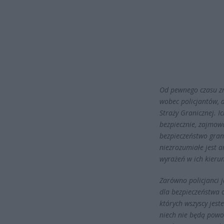
Od pewnego czasu zm
wobec policjantów, d
Straży Granicznej. I
bezpiecznie, zajmowa
bezpieczeństwo gran
niezrozumiałe jest 
wyrażeń w ich kieru
Zarówno policjanci ja
dla bezpieczeństwa o
których wszyscy jest
niech nie będą powo