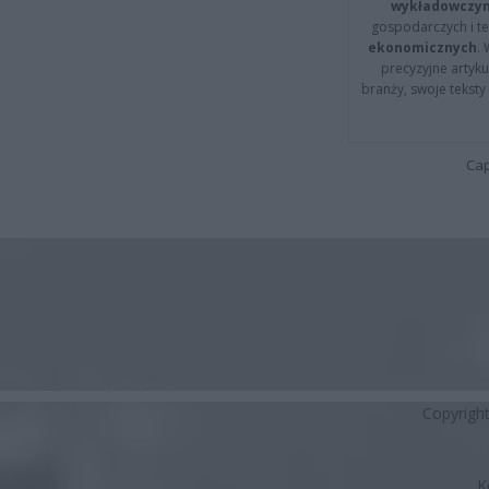
wykładowczyn
gospodarczych i t
ekonomicznych
.
precyzyjne artyku
branży, swoje tekst
Cap
Copyrigh
K