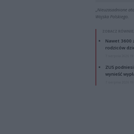
„
Nieuzasadnione atak
Wojska Polskiego.
ZOBACZ RÓWNIE
Nawet 3600 z
rodziców dzie
7 sierpnia 2026 19
ZUS podniesie
wynieść wypł
7 sierpnia 2026 19