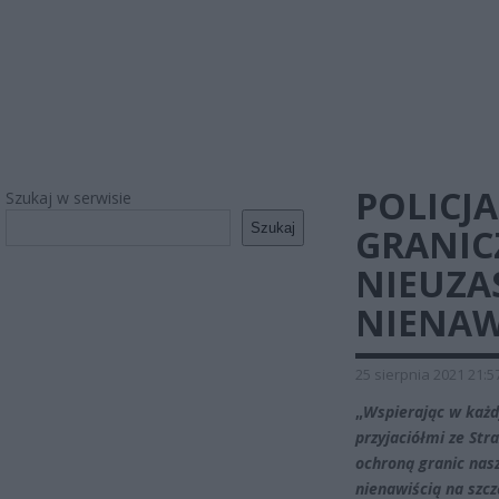
POLICJ
Szukaj w serwisie
Szukaj
GRANICZ
NIEUZA
NIENAW
25 sierpnia 2021 21:5
„
Wspierając w każd
przyjaciółmi ze Str
ochroną granic nasz
nienawiścią na szcz