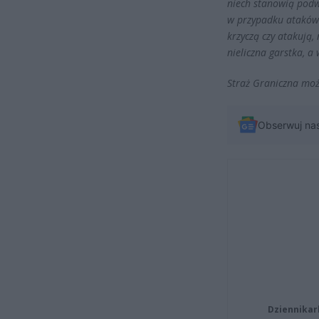
niech stanowią podw
w przypadku ataków n
krzyczą czy atakują,
nieliczna garstka, a
S
traż Graniczna może
Obserwuj na
Dziennikar