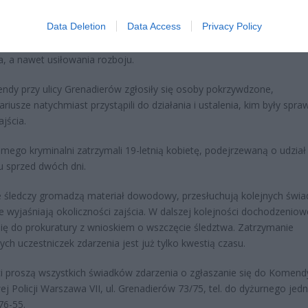
temu w tramwaju jadącym w kierunku Pragi Południe miała miejsce
Data Deletion
Data Access
Privacy Policy
, którą wywołały trzy młode kobiety. Zachowywały się one wulgarni
sażerów, atakowały inne osoby, doszło również do przepychanek,
a, a nawet usiłowania rozboju.
dy przy ulicy Grenadierów zgłosiły się osoby pokrzywdzone,
ariusze natychmiast przystąpili do działania i ustalenia, kim były spra
jścia.
amego kryminalni zatrzymali 19-letnią kobietę, podejrzewaną o udział
u sprzed dwóch dni.
e śledczy gromadzą materiał dowodowy, przesłuchują kolejnych świa
e wyjaśniają okoliczności zajścia. W dalszej kolejności dochodzeniow
ię do prokuratury z wnioskiem o wszczęcie śledztwa. Zatrzymanie
ych uczestniczek zdarzenia jest już tylko kwestią czasu.
ci proszą wszystkich świadków zdarzenia o zgłaszanie się do Komend
j Policji Warszawa VII, ul. Grenadierów 73/75, tel. do dyżurnego jedn
76-55.