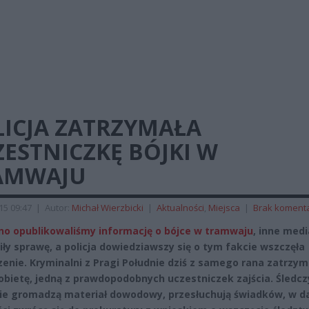
LICJA ZATRZYMAŁA
ESTNICZKĘ BÓJKI W
AMWAJU
015 09:47
|
Autor:
Michał Wierzbicki
|
Aktualności
,
Miejsca
|
Brak koment
o opublikowaliśmy informację o bójce w tramwaju
, inne medi
iły sprawę, a policja dowiedziawszy się o tym fakcie wszczęła
enie. Kryminalni z Pragi Południe dziś z samego rana zatrzyma
kobietę, jedną z prawdopodobnych uczestniczek zajścia. Śledcz
ie gromadzą materiał dowodowy, przesłuchują świadków, w da