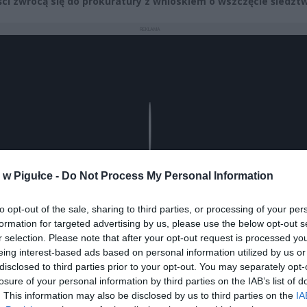
ści zwrócą się do prokuratury z wnioskiem o wszczęcie śledzt
REKLAMA
Play
w Pigułce -
Do Not Process My Personal Information
to opt-out of the sale, sharing to third parties, or processing of your per
formation for targeted advertising by us, please use the below opt-out s
r selection. Please note that after your opt-out request is processed y
eing interest-based ads based on personal information utilized by us or
disclosed to third parties prior to your opt-out. You may separately opt-
losure of your personal information by third parties on the IAB’s list of
aj nas do preferowanych źródeł w Google
Do
. This information may also be disclosed by us to third parties on the
IA