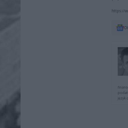
https:/
O
finans
podat
język 