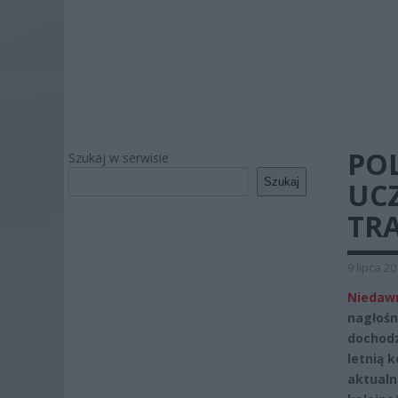
PO
Szukaj w serwisie
Szukaj
UCZ
TR
9 lipca 2
Niedawn
nagłośn
dochodz
letnią 
aktualn