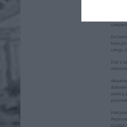
Dwa dni 
awantura
wobec pa
szarpani
Do komen
funkcjon
całego za
Dziś z s
zdarzeni
Aktualni
dokładni
zwrócą s
pozostał
Policjan
Rejonowe
(22)603-