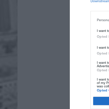
Downstream 
Persona
I want t
Opted 
I want t
Opted 
I want 
Advertis
Opted 
I want t
of my P
was col
Opted 