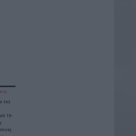
arzy
a też
li 19-
y
lszej