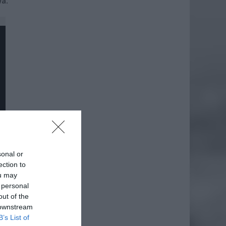
wa.
sonal or
ection to
ou may
 personal
out of the
 downstream
daj
B’s List of