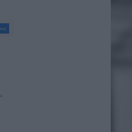
wuj
na