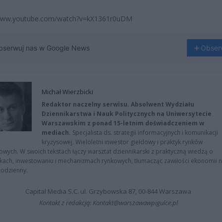
/www.youtube.com/watch?v=kX1361r0uDM
bserwuj nas w Google News
Obser
Michał Wierzbicki
Redaktor naczelny serwisu. Absolwent Wydziału
Dziennikarstwa i Nauk Politycznych na Uniwersytecie
Warszawskim z ponad 15-letnim doświadczeniem w
mediach.
Specjalista ds. strategii informacyjnych i komunikacji
kryzysowej. Wieloletni inwestor giełdowy i praktyk rynków
owych. W swoich tekstach łączy warsztat dziennikarski z praktyczną wiedzą o
kach, inwestowaniu i mechanizmach rynkowych, tłumacząc zawiłości ekonomii 
codzienny.
Capital Media S.C. ul. Grzybowska 87, 00-844 Warszawa
Kontakt z redakcją: Kontakt@warszawawpigulce.pl