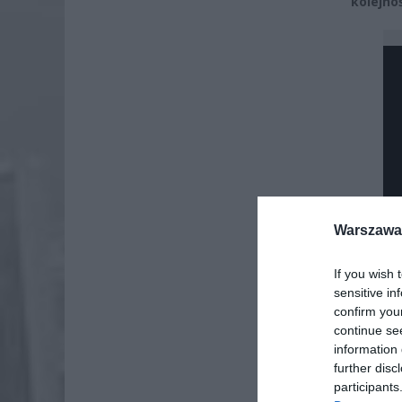
kolejno
Warszawa 
If you wish 
sensitive in
confirm you
continue se
information 
further disc
Dod
participants