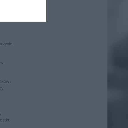
e
wczynie
 w
dków i
cy
y
ostki: