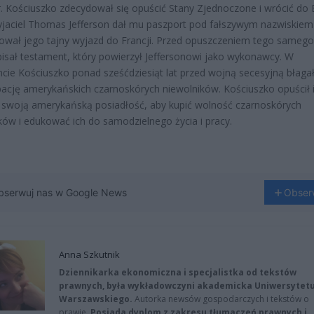
. Kościuszko zdecydował się opuścić Stany Zjednoczone i wrócić do 
yjaciel Thomas Jefferson dał mu paszport pod fałszywym nazwiskiem 
ował jego tajny wyjazd do Francji. Przed opuszczeniem tego samego
pisał testament, który powierzył Jeffersonowi jako wykonawcy. W
ie Kościuszko ponad sześćdziesiąt lat przed wojną secesyjną błaga
cję amerykańskich czarnoskórych niewolników. Kościuszko opuścił 
 swoją amerykańską posiadłość, aby kupić wolność czarnoskórych
ków i edukować ich do samodzielnego życia i pracy.
bserwuj nas w Google News
Obser
Anna Szkutnik
Dziennikarka ekonomiczna i specjalistka od tekstów
prawnych, była wykładowczyni akademicka Uniwersytet
Warszawskiego.
Autorka newsów gospodarczych i tekstów o
prawie.
Posiada dyplom z zakresu tłumaczeń prawnych i