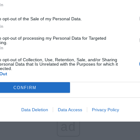
In
Fot. Marcin
o opt-out of the Sale of my Personal Data.
In
miejscy policjanci przedstawili zarzut pierwszej z osób podejrzanych o zniewa
to opt-out of processing my Personal Data for Targeted
ika Tadeusza Kościuszki w Warszawie. Do zdarzenia doszło na początku czerwc
ing.
ności wykonywane były z udziałem adwokata. 22-letnia mieszkanka Wars
In
wiła składania wyjaśnień.
o opt-out of Collection, Use, Retention, Sale, and/or Sharing
licja Warszawa (@Policja_KSP)
June 25, 2020
ersonal Data that Is Unrelated with the Purposes for which it
lected.
Out
CONFIRM
Data Deletion
Data Access
Privacy Policy
ad