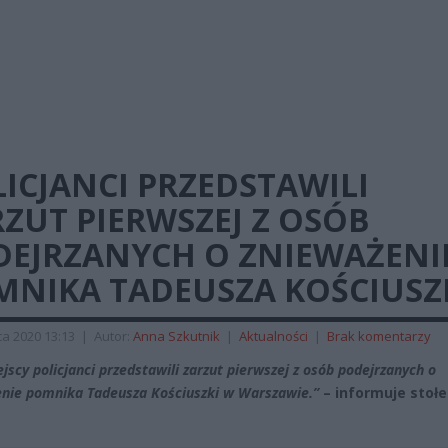
ICJANCI PRZEDSTAWILI
ZUT PIERWSZEJ Z OSÓB
DEJRZANYCH O ZNIEWAŻENI
MNIKA TADEUSZA KOŚCIUSZ
a 2020 13:13
|
Autor:
Anna Szkutnik
|
Aktualności
|
Brak komentarzy
jscy policjanci przedstawili zarzut pierwszej z osób podejrzanych o
nie pomnika Tadeusza Kościuszki w Warszawie.”
– informuje stoł