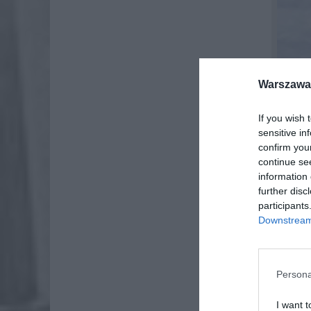
Warszawa 
If you wish 
sensitive in
confirm you
continue se
information 
further disc
participants
Downstream 
Persona
I want t