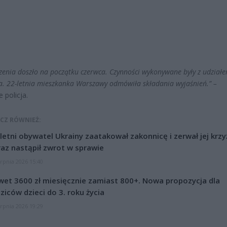
zenia doszło na początku czerwca. Czynności wykonywane były z udział
. 22-letnia mieszkanka Warszawy odmówiła składania wyjaśnień.” –
 policja.
CZ RÓWNIEŻ:
letni obywatel Ukrainy zaatakował zakonnicę i zerwał jej krzy
az nastąpił zwrot w sprawie
erpnia 2026 15:40
et 3600 zł miesięcznie zamiast 800+. Nowa propozycja dla
ziców dzieci do 3. roku życia
erpnia 2026 19:29