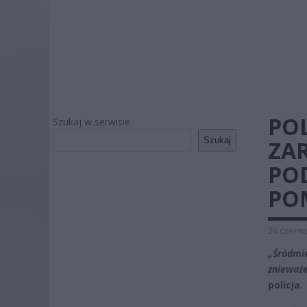
POL
Szukaj w serwisie
Szukaj
ZAR
PO
PO
26 czerwc
„Śródmie
znieważe
policja.