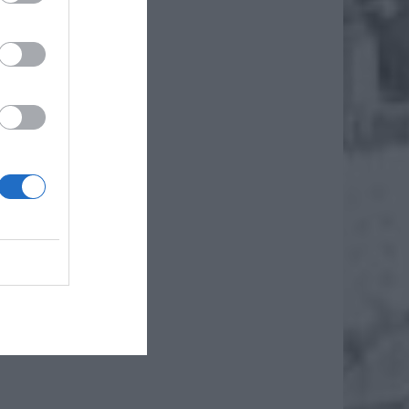
żenie
a.
zawy