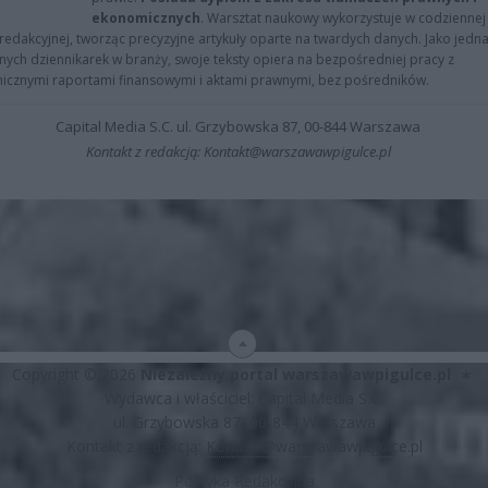
ekonomicznych
. Warsztat naukowy wykorzystuje w codziennej
redakcyjnej, tworząc precyzyjne artykuły oparte na twardych danych. Jako jedna
znych dziennikarek w branży, swoje teksty opiera na bezpośredniej pracy z
nicznymi raportami finansowymi i aktami prawnymi, bez pośredników.
Capital Media S.C. ul. Grzybowska 87, 00-844 Warszawa
Kontakt z redakcją: Kontakt@warszawawpigulce.pl
Copyright © 2026
Niezależny portal warszawawpigulce.pl
∗
Wydawca i właściciel: Capital Media S.C.
ul. Grzybowska 87, 00-844 Warszawa
Kontakt z redakcją:
Kontakt@warszawawpigulce.pl
Polityka Redakcyjna