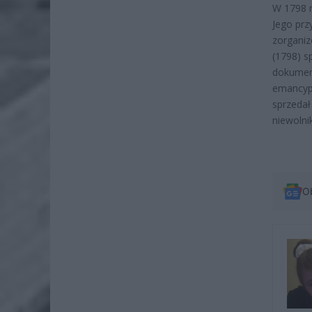
W 1798 r
Jego prz
zorganiz
(1798) s
dokumenc
emancypa
sprzedał
niewolni
O