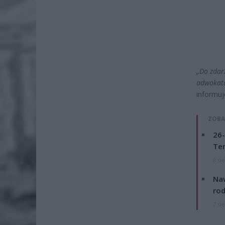
„Do zdar
adwokata
informuje
ZOBA
26-
Ter
8 si
Naw
rod
7 si