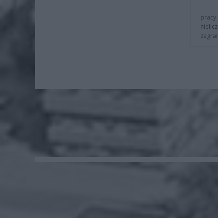
pracy 
nielic
zagra