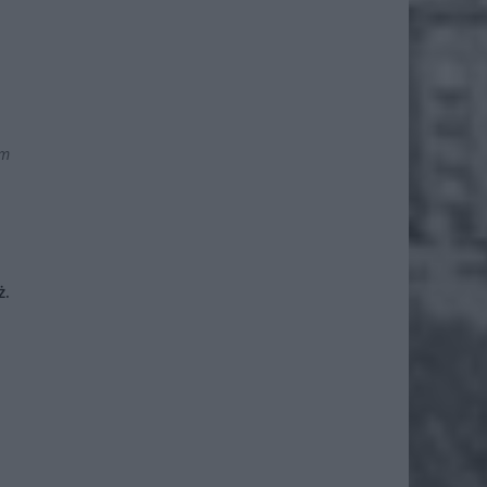
em
ż.