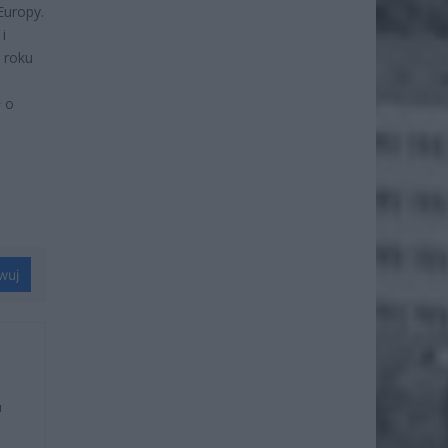
Europy.
i
 roku
ł o
i
wuj
u