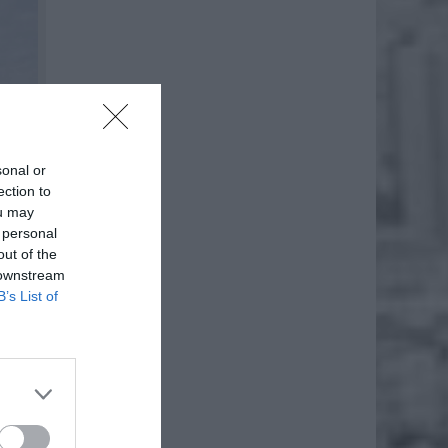
sonal or
ection to
ou may
 personal
out of the
 downstream
B’s List of