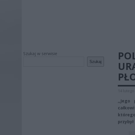
POL
Szukaj w serwisie
Szukaj
UR
PŁ
14 lutego
,,Jego
całkowi
którego
przybył