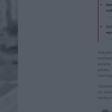
Naw
rod
7 si
ZUS
wyn
7 si
Policjan
momenci
wołanie
pożaru.
starszeg
Zachowan
raz pok
naszej c