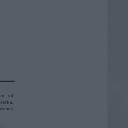
dom od
latka,
ratunek