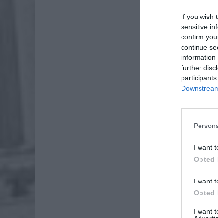
If you wish 
sensitive in
confirm you
continue se
information 
further disc
participants
Downstream 
Persona
I want t
Opted 
I want t
Opted 
I want 
Advertis