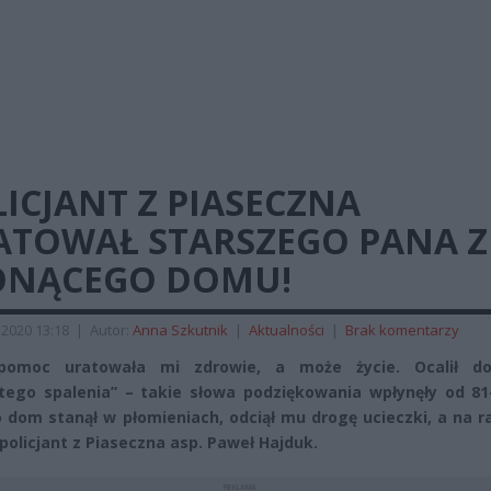
ICJANT Z PIASECZNA
ATOWAŁ STARSZEGO PANA Z
ONĄCEGO DOMU!
 2020 13:18
|
Autor:
Anna Szkutnik
|
Aktualności
|
Brak komentarzy
 pomoc uratowała mi zdrowie, a może życie. Ocalił 
tego spalenia” – takie słowa podziękowania wpłynęły od 81-
 dom stanął w płomieniach, odciął mu drogę ucieczki, a na 
 policjant z Piaseczna asp. Paweł Hajduk.
REKLAMA