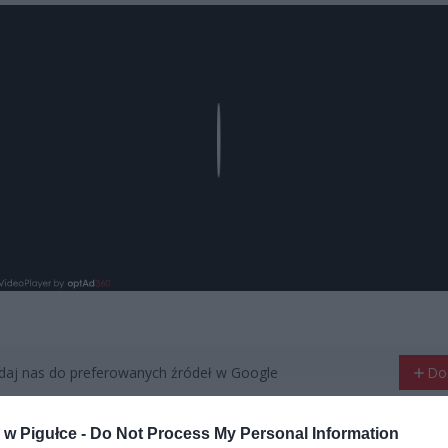
Play
aj nas do preferowanych źródeł w Google
Do
w Pigułce -
Do Not Process My Personal Information