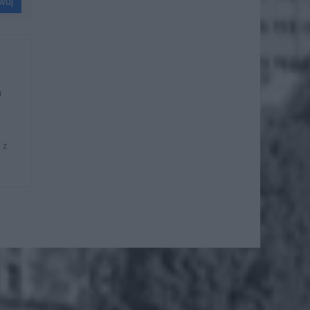
wuj
u
 z