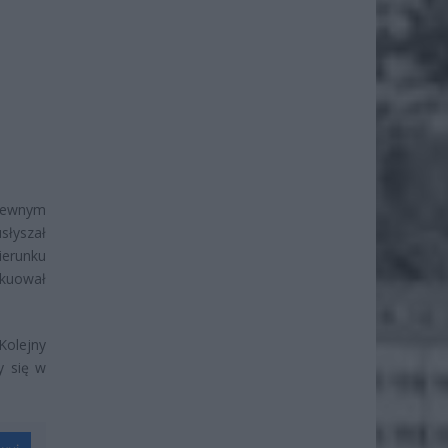
 pewnym
słyszał
ierunku
akuował
Kolejny
y się w