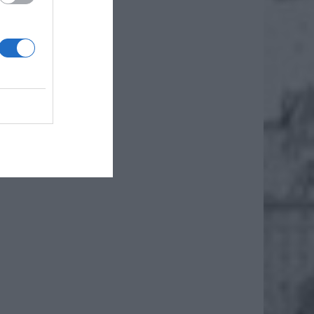
Starszy
. Ogień