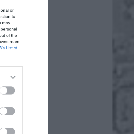
sonal or
ection to
ou may
 personal
out of the
 downstream
B’s List of