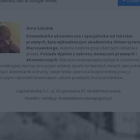
bserwuj nas w Google News
Obser
Anna Szkutnik
Dziennikarka ekonomiczna i specjalistka od tekstów
prawnych, była wykładowczyni akademicka Uniwersytet
Warszawskiego.
Autorka newsów gospodarczych i tekstów o
prawie.
Posiada dyplom z zakresu tłumaczeń prawnych i
ekonomicznych
. Warsztat naukowy wykorzystuje w codziennej
redakcyjnej, tworząc precyzyjne artykuły oparte na twardych danych. Jako jedna
znych dziennikarek w branży, swoje teksty opiera na bezpośredniej pracy z
nicznymi raportami finansowymi i aktami prawnymi, bez pośredników.
Capital Media S.C. ul. Grzybowska 87, 00-844 Warszawa
Kontakt z redakcją: Kontakt@warszawawpigulce.pl