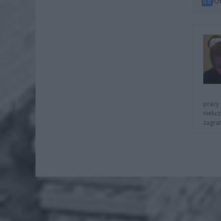
O
pracy 
nielic
zagra