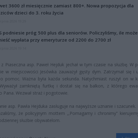
et 3600 zł miesięcznie zamiast 800+. Nowa propozycja dla
ziców dzieci do 3. roku życia
erpnia 2026 19:29
 podniesie próg 500 plus dla seniorów. Policzyliśmy, ile może
ieść wypłata przy emeryturze od 2200 do 2700 zł
erpnia 2026 19:14
t z Piaseczna asp. Paweł Hejduk jechał w tym czasie na służbę. W
e w miejscowości Jesówka zauważył gęsty dym. Zatrzymał się i u
 o pomoc. Ważna była każda sekunda. Natychmiast ruszył on w k
 Wyważył zamkniętą furtkę i dostał się na balkon, z którego ew
o Pana. Wezwał straż i pogotowie.
ie asp. Pawła Hejduka zasługuje na najwyższe uznanie i szacunek. 
azaliśmy, że policyjnym mottem ,,Pomagamy i chronimy” kierujem
odziennej służbie obywatelom.