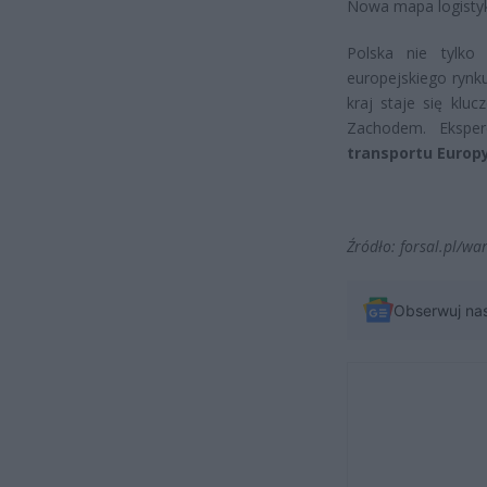
Nowa mapa logistyk
Polska nie tylko 
europejskiego rynku
kraj staje się k
Zachodem. Ekspe
transportu Europ
Źródło: forsal.pl/w
Obserwuj na