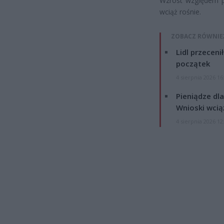
Wzrost względem p
wciąż rośnie.
ZOBACZ RÓWNIE
Lidl przeceni
początek
4 sierpnia 2026 16
Pieniądze dla
Wnioski wcią
4 sierpnia 2026 12