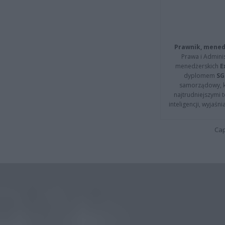
Prawnik, menedż
Prawa i Adminis
menedżerskich
E
dyplomem
SG
samorządowy, kt
najtrudniejszymi t
inteligencji, wyjaś
Cap