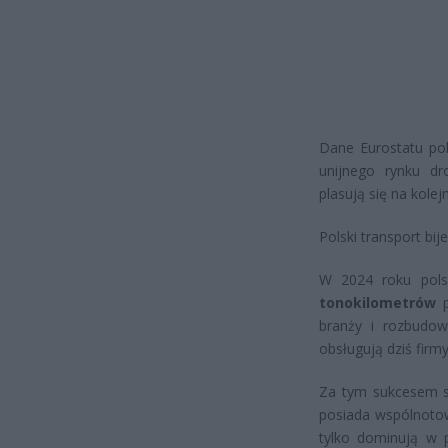
Dane Eurostatu po
unijnego rynku dr
plasują się na kolej
Polski transport bij
W 2024 roku pols
tonokilometrów
p
branży i rozbudow
obsługują dziś firmy
Za tym sukcesem 
posiada wspólnotow
tylko dominują w p