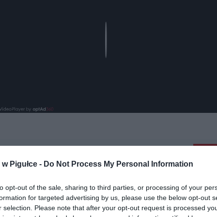
Play
aj nas do preferowanych źródeł w Google
Do
w Pigułce -
Do Not Process My Personal Information
to opt-out of the sale, sharing to third parties, or processing of your per
formation for targeted advertising by us, please use the below opt-out s
r selection. Please note that after your opt-out request is processed y