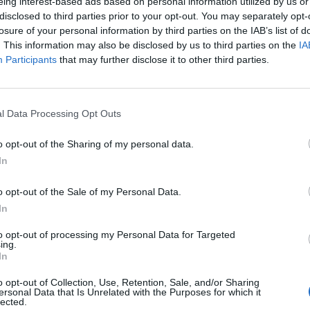
eing interest-based ads based on personal information utilized by us or
disclosed to third parties prior to your opt-out. You may separately opt-
losure of your personal information by third parties on the IAB’s list of
. This information may also be disclosed by us to third parties on the
IA
Participants
that may further disclose it to other third parties.
l Data Processing Opt Outs
o opt-out of the Sharing of my personal data.
In
o opt-out of the Sale of my Personal Data.
fot. Pixabay
In
to opt-out of processing my Personal Data for Targeted
trzymała swoją nazwę by uczcić Polaka Stanisława Pełczyńskiego, k
ing.
a wyspę, gdy jej mieszkańcy mieli problemy z nawadnianiem plantacji
In
ch.
o opt-out of Collection, Use, Retention, Sale, and/or Sharing
ersonal Data that Is Unrelated with the Purposes for which it
lected.