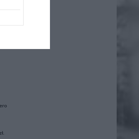
iero
ł.