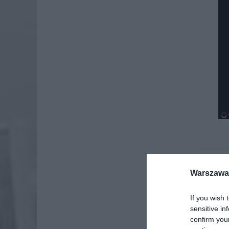
Dod
Warszawa 
If you wish 
sensitive in
confirm you