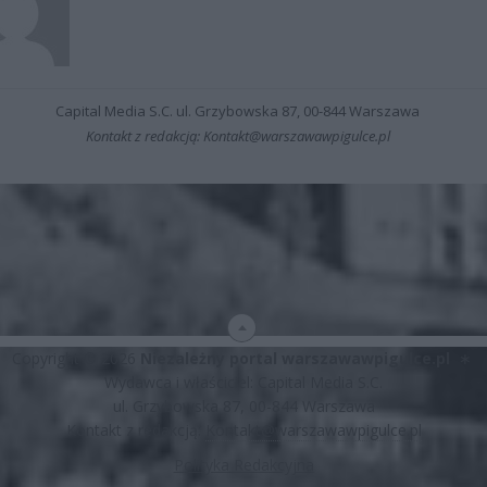
Capital Media S.C. ul. Grzybowska 87, 00-844 Warszawa
Kontakt z redakcją: Kontakt@warszawawpigulce.pl
Copyright © 2026
Niezależny portal warszawawpigulce.pl
∗
Wydawca i właściciel: Capital Media S.C.
ul. Grzybowska 87, 00-844 Warszawa
Kontakt z redakcją:
Kontakt@warszawawpigulce.pl
Polityka Redakcyjna