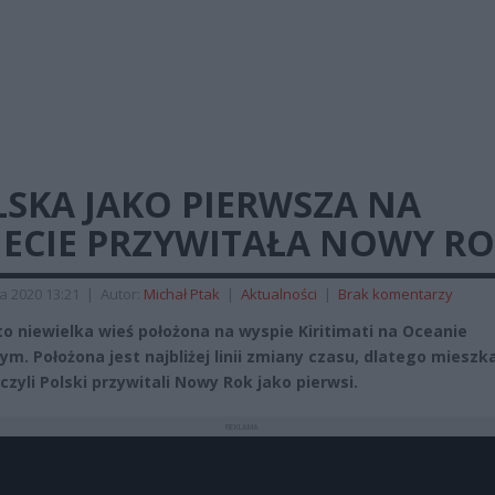
LSKA JAKO PIERWSZA NA
ECIE PRZYWITAŁA NOWY ROK
a 2020 13:21
|
Autor:
Michał Ptak
|
Aktualności
|
Brak komentarzy
to niewielka wieś położona na wyspie Kiritimati na Oceanie
ym. Położona jest najbliżej linii zmiany czasu, dlatego mieszk
 czyli Polski przywitali Nowy Rok jako pierwsi.
REKLAMA