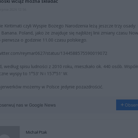
oski wciąż można składać
erpnia 2026 12:56
e Kiritimati czyli Wyspie Bożego Narodzenia leżą jeszcze trzy osady: 
 Banana. Poland, jako że znajduje się najbliżej linii zmiany czasu No
o pierwsza o godzinie 11.00 czasu polskiego.
twitter.com/reymar0627/status/1344588575590019072
, według spisu ludności z 2010 roku, mieszkało ok. 440 osób. Współ
czne wyspy to 1°53′ N i 157°51′ W.
ajerwerków możemy w Polsce jedynie pozazdrościć.
bserwuj nas w Google News
Obser
Michał Ptak