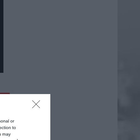
daj
sonal or
ection to
ou may