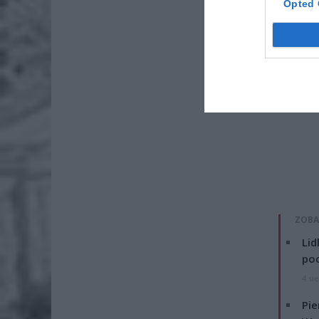
Opted 
ZOBA
Lid
po
4 si
Pie