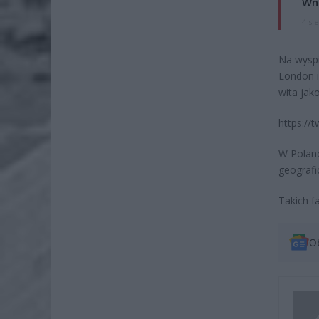
Wni
4 si
Na wyspi
London i
wita jak
https://
W Poland
geografi
Takich f
O