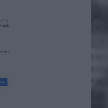
Paris,
wy Rok
rzędne
wuj