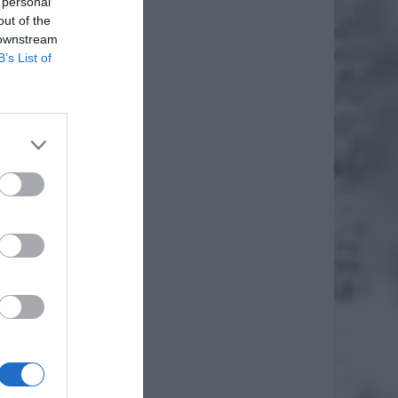
 personal
out of the
 downstream
B’s List of
tóry