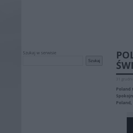
PO
Szukaj w serwisie
Szukaj
ŚWI
31 grudni
Poland 
Spokojn
Poland,