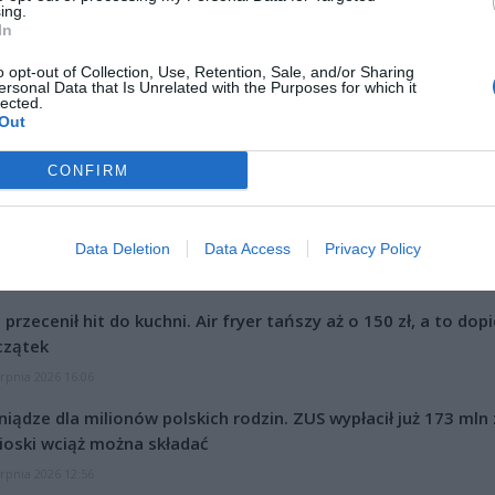
ing.
In
o opt-out of Collection, Use, Retention, Sale, and/or Sharing
ersonal Data that Is Unrelated with the Purposes for which it
lected.
Out
a Zawadzka, polska modelka i prezenterka oraz Miss Polonia 2011 us
ok sądu w głośnej sprawy o wyłudzanie podatku VAT, która dotyczyła
CONFIRM
rcelina Zawadzka w sprawie jest oskarżona o oszustwa skarbowe,
two faktur i pranie brudnych pieniędzy. Jako jedyna jednak nie usłysza
udziału w zorganizowanej grupie przestępczej.
Data Deletion
Data Access
Privacy Policy
CZ RÓWNIEŻ:
l przecenił hit do kuchni. Air fryer tańszy aż o 150 zł, a to dop
czątek
erpnia 2026 16:06
niądze dla milionów polskich rodzin. ZUS wypłacił już 173 mln z
oski wciąż można składać
erpnia 2026 12:56