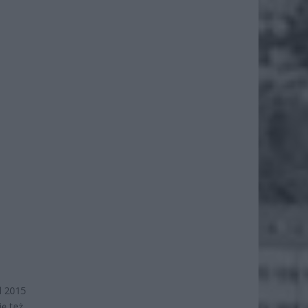
d 2015
ię też