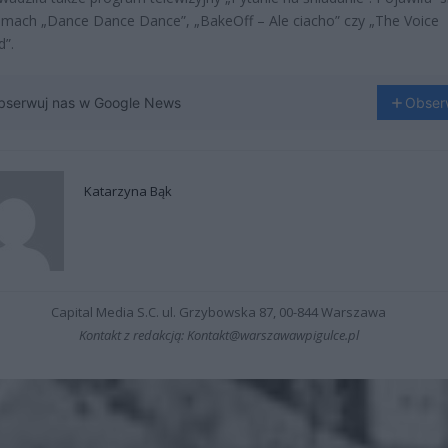
mach „Dance Dance Dance”, „BakeOff – Ale ciacho” czy „The Voice
d”.
bserwuj nas w Google News
Obser
Katarzyna Bąk
Capital Media S.C. ul. Grzybowska 87, 00-844 Warszawa
Kontakt z redakcją: Kontakt@warszawawpigulce.pl