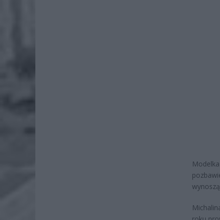
Modelka 
pozbawie
wynosząc
Michalin
roku pro