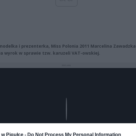
modelka i prezenterka, Miss Polonia 2011 Marcelina Zawadzka
ła wyrok w sprawie tzw. karuzeli VAT-owskiej.
REKLAMA
Play
w Pigułce -
Do Not Process My Personal Information