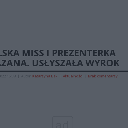
SKA MISS I PREZENTERKA
AZANA. USŁYSZAŁA WYROK
022 15:38
|
Autor:
Katarzyna Bąk
|
Aktualności
|
Brak komentarzy
ad