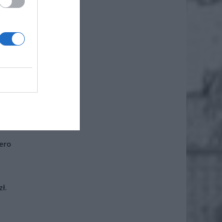
łyszała
 aż 18
ła
iero
ł.