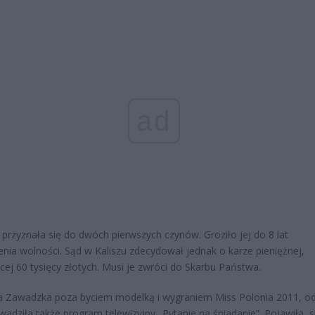
ad
przyznała się do dwóch pierwszych czynów. Groziło jej do 8 lat
nia wolności. Sąd w Kaliszu zdecydował jednak o karze pieniężnej,
ej 60 tysięcy złotych. Musi je zwróci do Skarbu Państwa.
a Zawadzka poza byciem modelką i wygraniem Miss Polonia 2011, o
wadziła także program telewizyjny „Pytanie na śniadanie”. Pojawiła s