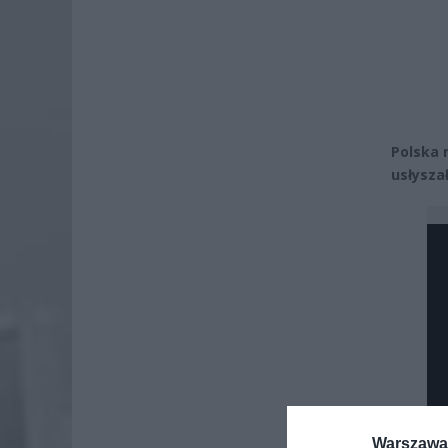
Polska 
usłysza
Warszawa 