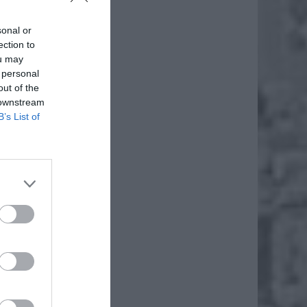
sonal or
ection to
ou may
 personal
out of the
 downstream
B’s List of
daj