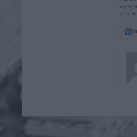
w progra
of Polan
O