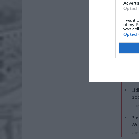
Advertis
Opted 
I want t
of my P
was col
Opted 
Marcelin
dziś wyr
osób. Ma
fałszers
zarzutu 
ZOBA
Lid
po
4 si
Pie
Wni
4 si