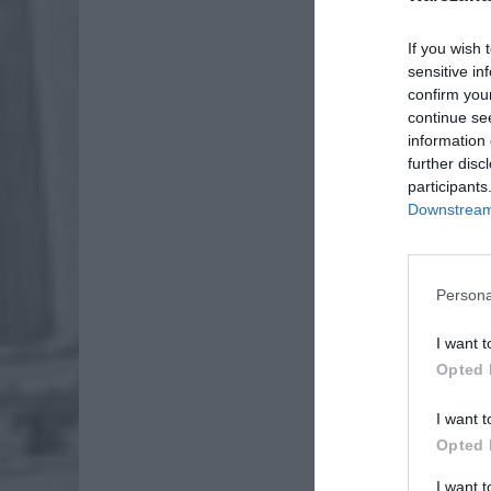
If you wish 
sensitive in
confirm you
continue se
information 
further disc
participants
Downstream 
Persona
I want t
Opted 
I want t
Opted 
Dod
I want 