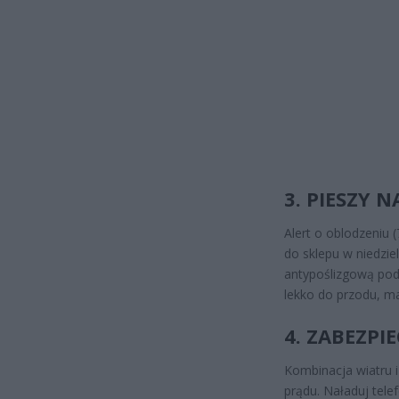
3. PIESZY 
Alert o oblodzeniu
do sklepu w niedzie
antypoślizgową pode
lekko do przodu, ma
4. ZABEZPI
Kombinacja wiatru i
prądu. Naładuj tele