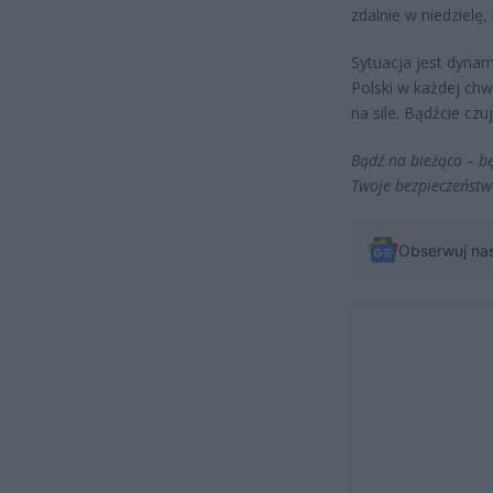
zdalnie w niedzielę
Sytuacja jest dynam
Polski w każdej chw
na sile. Bądźcie czu
Bądź na bieżąco – b
Twoje bezpieczeństwo
Obserwuj na