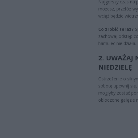
Najgorszy czas na p
możesz, przełóż wyj
wciąż będzie wietrzn
Co zrobić teraz?
Sp
zachowaj odstęp co 
hamulec nie działa.
2. UWAŻAJ 
NIEDZIELĘ
Ostrzeżenie o silny
sobotę upewnij się,
mogłyby zostać por
oblodzone gałęzie