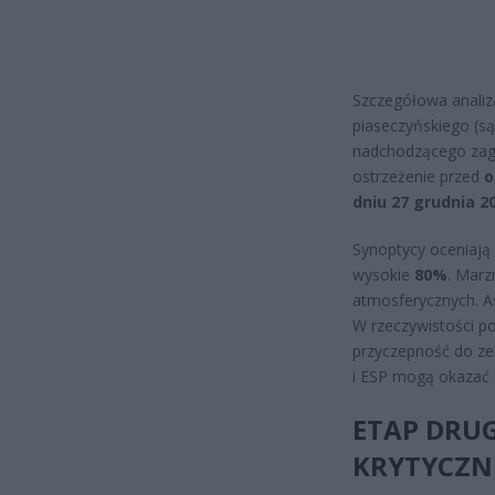
Szczegółowa analiza
piaseczyńskiego (s
nadchodzącego zagr
ostrzeżenie przed
o
dniu 27 grudnia 20
Synoptycy oceniają
wysokie
80%
. Marz
atmosferycznych. As
W rzeczywistości po
przyczepność do zer
i ESP mogą okazać s
ETAP DRUG
KRYTYCZN