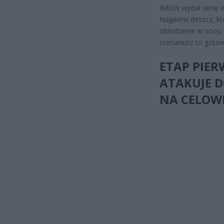
IMGW wydał serię o
Najpierw deszcz, k
oblodzenie w nocy, a
scenariusz to gotow
ETAP PIER
ATAKUJE D
NA CELOW