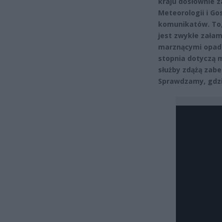
kraju dosłownie z
Meteorologii i G
komunikatów. To, 
jest zwykłe załam
marznącymi opada
stopnia dotyczą 
służby zdążą zabe
Sprawdzamy, gdzi