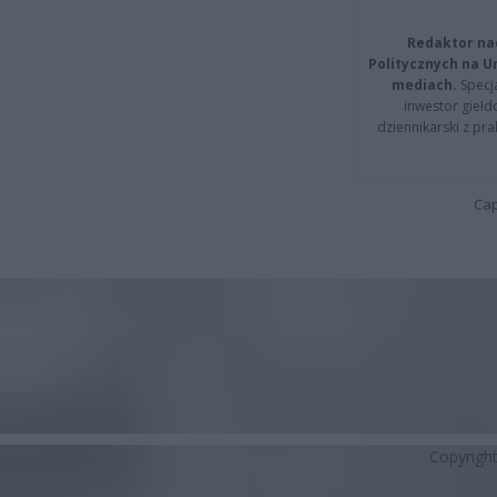
Redaktor na
Politycznych na 
mediach.
Specja
inwestor giełd
dziennikarski z pr
Cap
Copyrigh