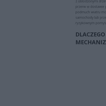
z oblodzonymi drze
przerw w dostawie p
podmuch wiatru moż
samochody lub prze
ryzykownym pomys
DLACZEGO 
MECHANIZ