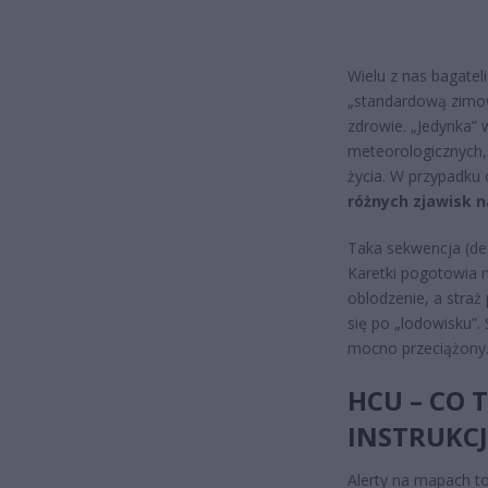
Wielu z nas bagateli
„standardową zimo
zdrowie. „Jedynka” 
meteorologicznych,
życia. W przypadku
różnych zjawisk 
Taka sekwencja (des
Karetki pogotowia 
oblodzenie, a straż
się po „lodowisku”
mocno przeciążony
HCU – CO 
INSTRUKCJ
Alerty na mapach t