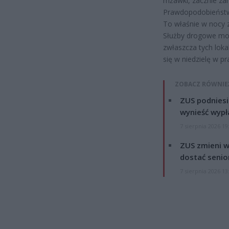
mżawki, zacznie za
Prawdopodobieństwo
To właśnie w nocy z
Służby drogowe mog
zwłaszcza tych loka
się w niedzielę w p
ZOBACZ RÓWNIE
ZUS podniesie
wynieść wypł
7 sierpnia 2026 19
ZUS zmieni w
dostać senio
7 sierpnia 2026 13