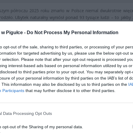
szym półroczu 2025 roku zmarło w Polsce niemal dwukrotnie więc
urodziło. Ubytek naturalny wyniósł ponad 93 tysiące ludzi – to jakby
 całe miasto wielkości Kielc. W niektórych miesiącach liczba urodzeń
19 tysięcy – poziom, którego Polska nie widziała nigdy od zakończ
w Pigułce -
Do Not Process My Personal Information
iatowej.
to opt-out of the sale, sharing to third parties, or processing of your per
formation for targeted advertising by us, please use the below opt-out s
r selection. Please note that after your opt-out request is processed y
eing interest-based ads based on personal information utilized by us or
disclosed to third parties prior to your opt-out. You may separately opt-
losure of your personal information by third parties on the IAB’s list of
. This information may also be disclosed by us to third parties on the
IA
ad
Participants
that may further disclose it to other third parties.
l Data Processing Opt Outs
o opt-out of the Sharing of my personal data.