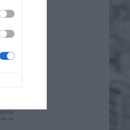
JAĆ
udzeń –
ii. Jak
wyniósł
glądają
ecka na