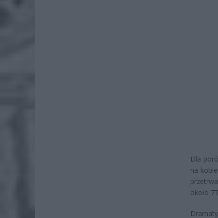
Dla poró
na kobie
przetrwa
około 77
Dramatyz