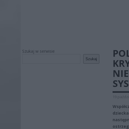
PO
Szukaj w serwisie
Szukaj
KRY
NIE
SYS
19 paździ
Współcz
dziecka
następn
ostrzeg