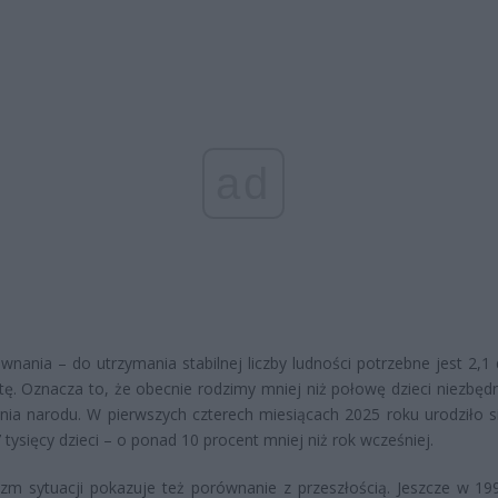
ad
wnania – do utrzymania stabilnej liczby ludności potrzebne jest 2,1 
tę. Oznacza to, że obecnie rodzimy mniej niż połowę dzieci niezbęd
nia narodu. W pierwszych czterech miesiącach 2025 roku urodziło si
 tysięcy dzieci – o ponad 10 procent mniej niż rok wcześniej.
m sytuacji pokazuje też porównanie z przeszłością. Jeszcze w 19