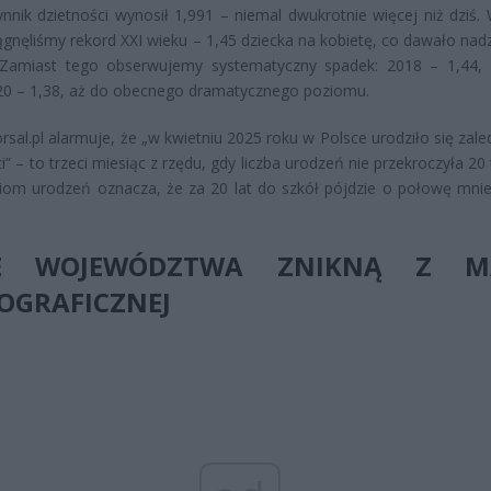
nnik dzietności wynosił 1,991 – niemal dwukrotnie więcej niż dziś.
ągnęliśmy rekord XXI wieku – 1,45 dziecka na kobietę, co dawało nadz
. Zamiast tego obserwujemy systematyczny spadek: 2018 – 1,44,
20 – 1,38, aż do obecnego dramatycznego poziomu.
orsal.pl alarmuje, że „w kwietniu 2025 roku w Polsce urodziło się zal
ci” – to trzeci miesiąc z rzędu, gdy liczba urodzeń nie przekroczyła 20 
iom urodzeń oznacza, że za 20 lat do szkół pójdzie o połowę mniej
E WOJEWÓDZTWA ZNIKNĄ Z M
OGRAFICZNEJ