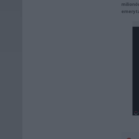
milionó
emeryta