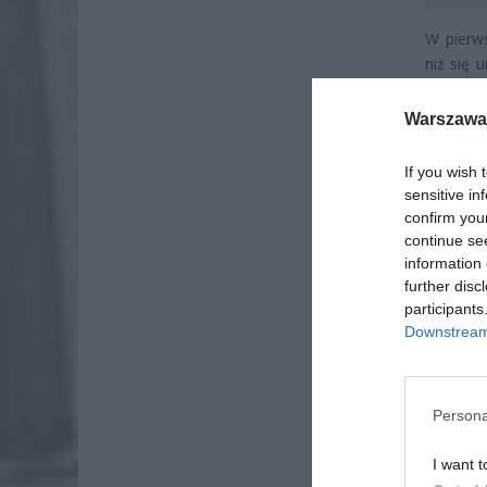
W pierw
niż się 
zniknęło
poniżej 
Warszawa 
wojny św
If you wish 
sensitive in
confirm you
continue se
information 
further disc
participants
Downstream 
Persona
I want t