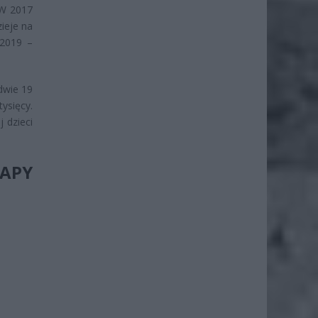
 W 2017
ieje na
 2019 –
edwie 19
tysięcy.
 dzieci
APY