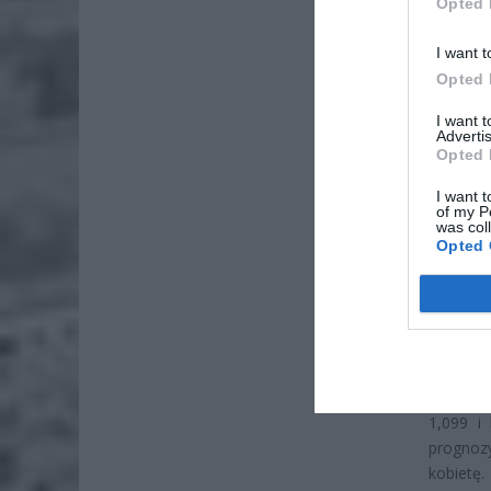
Opted 
I want t
ZOBA
Opted 
Naw
rod
I want 
Advertis
7 si
Opted 
ZUS
I want t
wyn
of my P
was col
7 si
Opted 
REKO
Najnows
Polska p
podaje 
1,099 i 
prognoz
kobietę.