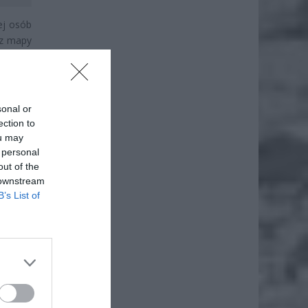
ej osób
 z mapy
 spadała
enia II
sonal or
ection to
ou may
 personal
out of the
 downstream
B’s List of