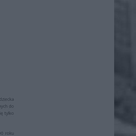
dziecka
nych do
ę tylko
90 roku