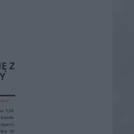
Ę Z
Y
tarzy
u 1,03
 każde
sperci
ylko 10