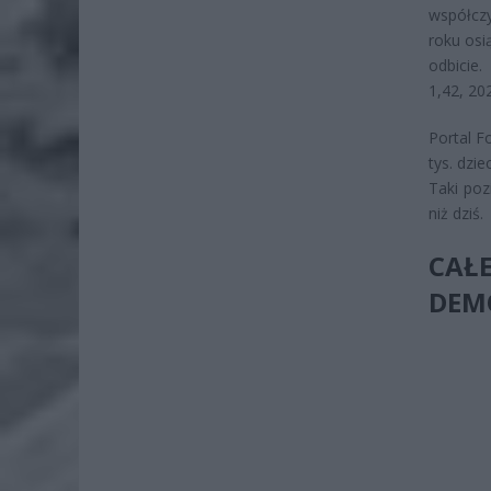
współczy
roku osi
odbicie
1,42, 20
Portal F
tys. dzie
Taki poz
niż dziś.
CAŁ
DEM