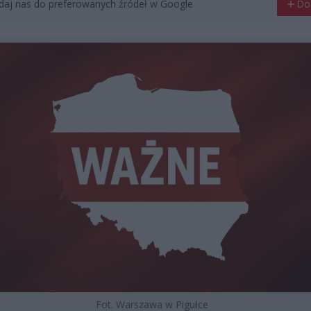
aj nas do preferowanych źródeł w Google
Do
Fot. Warszawa w Pigułce