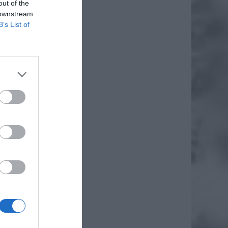
out of the
 downstream
B’s List of
daj
ą
zym.
rocie