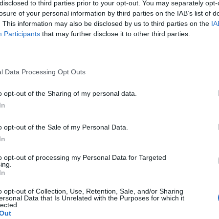
ad
disclosed to third parties prior to your opt-out. You may separately opt-
losure of your personal information by third parties on the IAB’s list of
. This information may also be disclosed by us to third parties on the
IA
Participants
that may further disclose it to other third parties.
l Data Processing Opt Outs
o opt-out of the Sharing of my personal data.
aj nas do preferowanych źródeł w Google
Do
In
o opt-out of the Sale of my Personal Data.
In
nspektorat Farmaceutyczny ostrzega przed możliwą wadą jakościow
to opt-out of processing my Personal Data for Targeted
ing.
ego produktu przeznaczonego dla pacjentów z nadciśnieniem tętnic
In
 lek Sumilar HCT. W związku z tym zdecydowano o wstrzymaniu w ob
e całego kraju serii leku.
o opt-out of Collection, Use, Retention, Sale, and/or Sharing
ersonal Data that Is Unrelated with the Purposes for which it
lected.
Out
CZ RÓWNIEŻ: