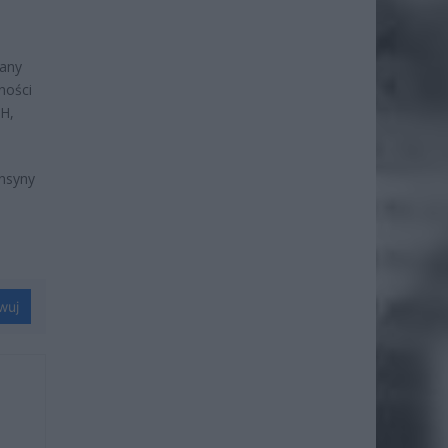
iany
ności
H,
ensyny
wuj