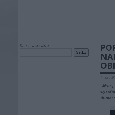
PO
Szukaj w serwisie
Szukaj
NA
OB
4 maja 20
Główny 
wycofan
tłumacz