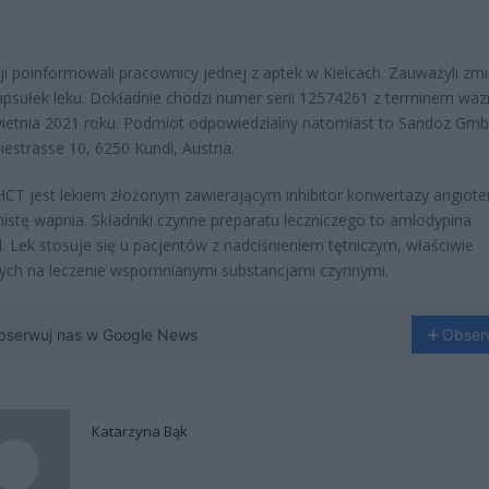
ji poinformowali pracownicy jednej z aptek w Kielcach. Zauważyli zm
apsułek leku. Dokładnie chodzi numer serii 12574261 z terminem waz
ietnia 2021 roku. Podmiot odpowiedzialny natomiast to Sandoz Gmb
estrasse 10, 6250 Kundl, Austria.
HCT jest lekiem złożonym zawierającym inhibitor konwertazy angiot
nistę wapnia. Składniki czynne preparatu leczniczego to amlodypina
yl. Lek stosuje się u pacjentów z nadciśnieniem tętniczym, właściwie
ych na leczenie wspomnianymi substancjami czynnymi.
bserwuj nas w Google News
Obser
Katarzyna Bąk