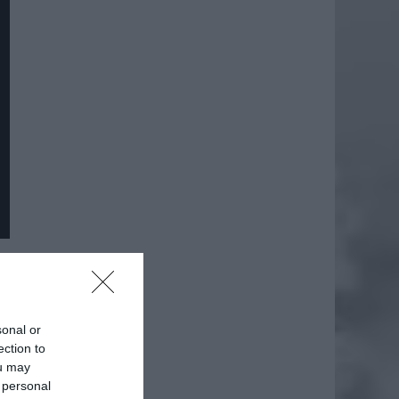
sonal or
ection to
ou may
 personal