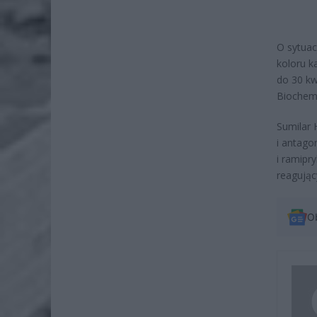
O sytuac
koloru k
do 30 kw
Biochemi
Sumilar 
i antago
i ramipr
reagując
O