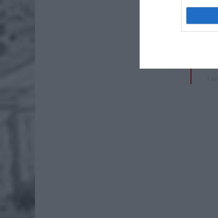
26-
Ter
8 si
Naw
rod
7 si