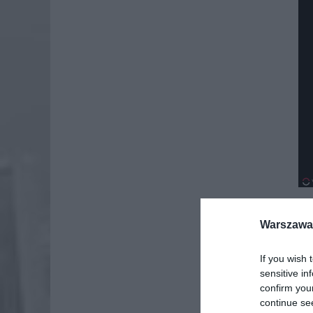
Warszawa 
If you wish 
sensitive in
confirm you
continue se