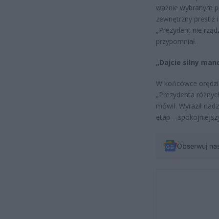
ważnie wybranym p
zewnętrzny prestiż 
„Prezydent nie rząd
przypomniał.
„Dajcie silny man
W końcówce orędzia
„Prezydenta różnych
mówił. Wyraził nadz
etap – spokojniejszy
Obserwuj na