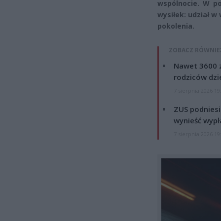
wspólnocie. W po
wysiłek: udział w 
pokolenia.
ZOBACZ RÓWNIE
Nawet 3600 z
rodziców dzie
7 sierpnia 2026 19
ZUS podniesie
wynieść wypł
7 sierpnia 2026 19