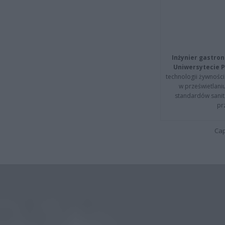
Inżynier gastron
Uniwersytecie P
technologii żywności 
w prześwietlani
standardów sanita
pr
Cap