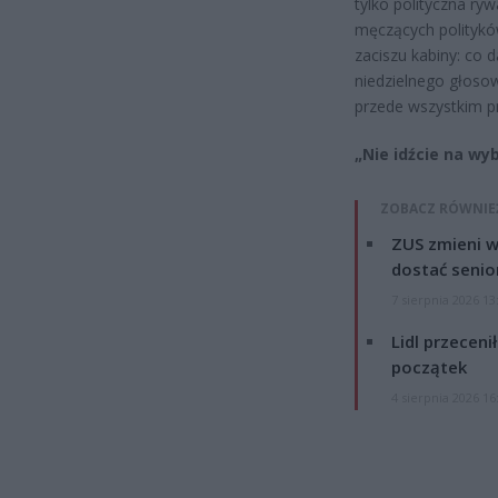
tylko polityczna ryw
męczących politykó
zaciszu kabiny: co 
niedzielnego głosow
przede wszystkim pr
„Nie idźcie na wyb
ZOBACZ RÓWNIE
ZUS zmieni w
dostać senio
7 sierpnia 2026 13
Lidl przeceni
początek
4 sierpnia 2026 16