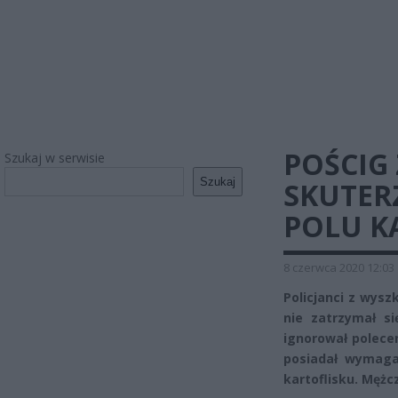
POŚCIG 
Szukaj w serwisie
Szukaj
SKUTER
POLU K
8 czerwca 2020 12:03
Policjanci z wysz
nie zatrzymał s
ignorował polecen
posiadał wymaga
kartoflisku. Mężc