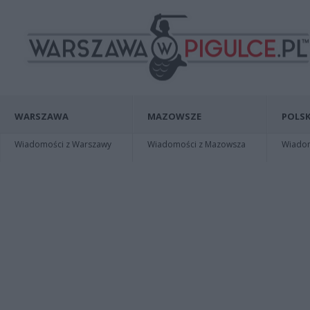
WARSZAWA
MAZOWSZE
POLSK
Wiadomości z Warszawy
Wiadomości z Mazowsza
Wiadomo