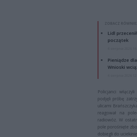
ZOBACZ RÓWNIE
Lidl przeceni
początek
4 sierpnia 2026 16
Pieniądze dla
Wnioski wcią
4 sierpnia 2026 12
Policjanci włączyl
podjęli próbę zatr
ulicami Brańszczyka
reagował na pol
radiowóz. W ostatn
pole porośnięte zbo
dobiegli do uciekini