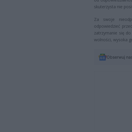
skuterzysta nie po
Za swoje nieodp
odpowiedzieć przed
zatrzymanie się do 
wolności, wysoka g
Obserwuj na