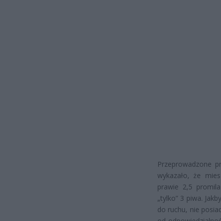
Przeprowadzone pr
wykazało, że mies
prawie 2,5 promila
„tylko” 3 piwa. Jak
do ruchu, nie posi
od odpowiedzialnośc