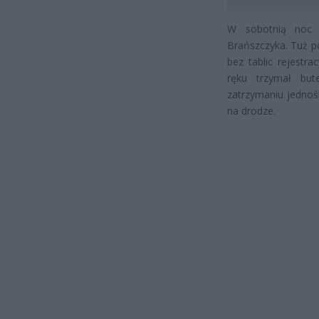
W sobotnią noc p
Brańszczyka. Tuż po
bez tablic rejestr
ręku trzymał bute
zatrzymaniu jednoś
na drodze.