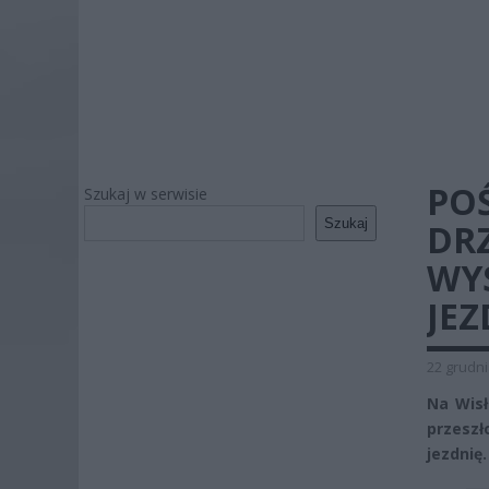
POŚ
Szukaj w serwisie
Szukaj
DRZ
WYS
JEZ
22 grudni
Na Wisł
przesz
jezdnię.