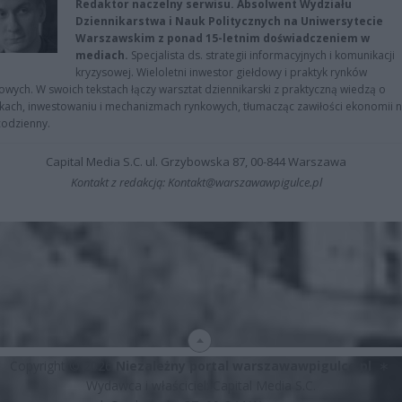
Redaktor naczelny serwisu. Absolwent Wydziału
Dziennikarstwa i Nauk Politycznych na Uniwersytecie
Warszawskim z ponad 15-letnim doświadczeniem w
mediach.
Specjalista ds. strategii informacyjnych i komunikacji
kryzysowej. Wieloletni inwestor giełdowy i praktyk rynków
owych. W swoich tekstach łączy warsztat dziennikarski z praktyczną wiedzą o
kach, inwestowaniu i mechanizmach rynkowych, tłumacząc zawiłości ekonomii 
codzienny.
Capital Media S.C. ul. Grzybowska 87, 00-844 Warszawa
Kontakt z redakcją: Kontakt@warszawawpigulce.pl
Copyright © 2026
Niezależny portal warszawawpigulce.pl
∗
Wydawca i właściciel: Capital Media S.C.