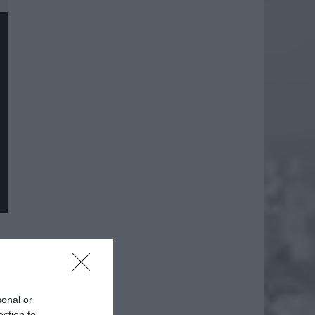
sonal or
ection to