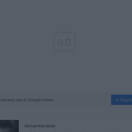
ad
bserwuj nas w Google News
Obser
Michał Wierzbicki