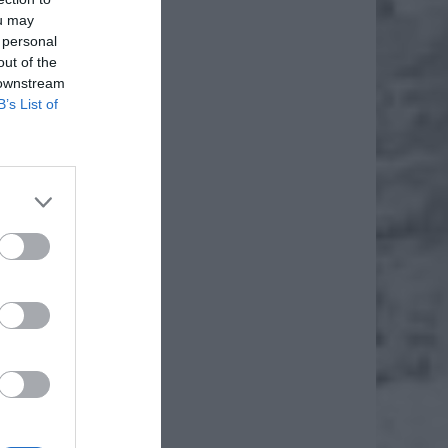
ou may
 personal
out of the
 downstream
B’s List of
daj