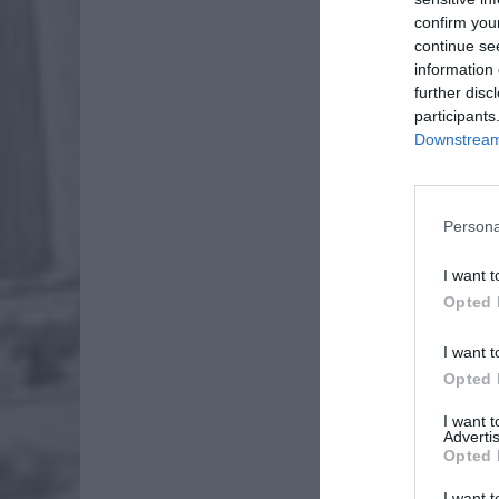
confirm you
continue se
information 
further disc
participants
Downstream 
Persona
Dod
I want t
Opted 
I want t
Opted 
I want 
Advertis
Opted 
I want t