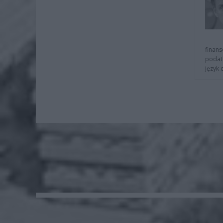
finans
podat
język 