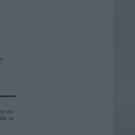
,
jej aut
dła na