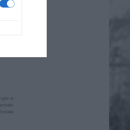
awa w
rzyło w
jechało
Została
.