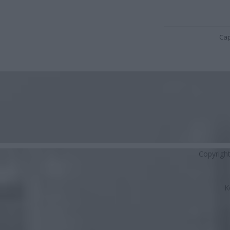
Cap
Copyrigh
K