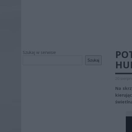
PO
Szukaj w serwisie
Szukaj
HU
20 sierpn
Na skrz
kierują
świetln