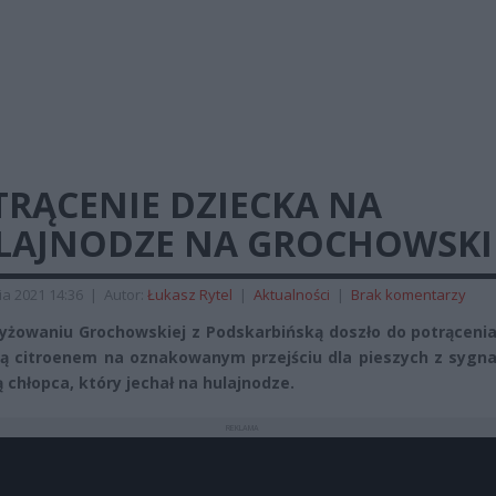
TRĄCENIE DZIECKA NA
LAJNODZE NA GROCHOWSKI
ia 2021 14:36
|
Autor:
Łukasz Rytel
|
Aktualności
|
Brak komentarzy
yżowaniu Grochowskiej z Podskarbińską doszło do potrącenia
cą citroenem na oznakowanym przejściu dla pieszych z sygna
ą chłopca, który jechał na hulajnodze.
REKLAMA