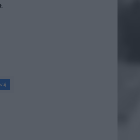
ż.
wuj