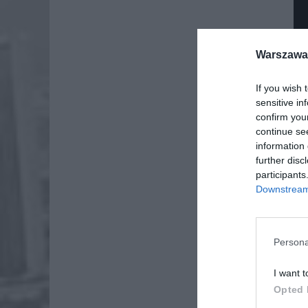
Warszawa 
If you wish 
sensitive in
confirm you
continue se
information 
further disc
participants
Downstream 
Dod
Persona
I want t
Opted 