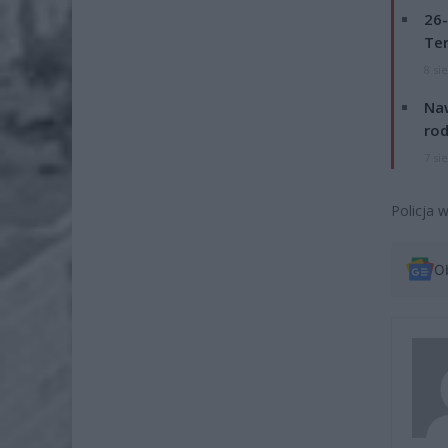
26-
Ter
8 si
Naw
rod
7 si
Policja 
O