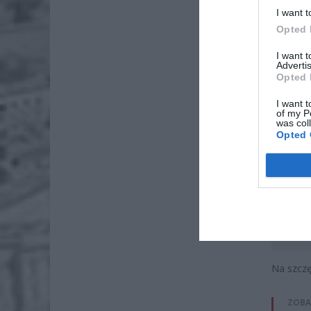
I want t
Opted 
I want 
Advertis
Opted 
I want t
of my P
was col
Opted 
Na szczęś
ZOBA