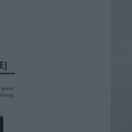
EJ
 przez
lizacją