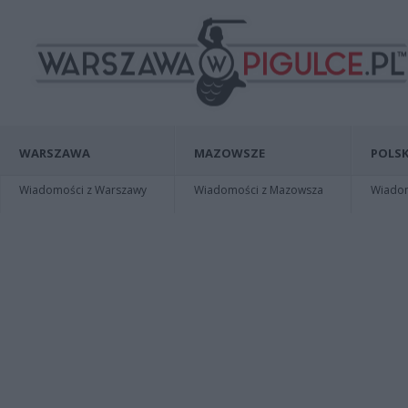
WARSZAWA
MAZOWSZE
POLSK
Wiadomości z Warszawy
Wiadomości z Mazowsza
Wiadomo