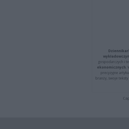
Dziennikar
wykładowczyn
gospodarczych i t
ekonomicznych
.
precyzyjne artyku
branży, swoje tekst
Cap