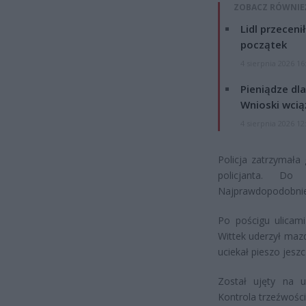
ZOBACZ RÓWNIE
Lidl przeceni
początek
4 sierpnia 2026 16
Pieniądze dla
Wnioski wcią
4 sierpnia 2026 12
Policja zatrzymała
policjanta. Do 
Najprawdopodobniej
Po pościgu ulicami
Wittek uderzył mazd
uciekał pieszo jesz
Został ujęty na u
Kontrola trzeźwośc