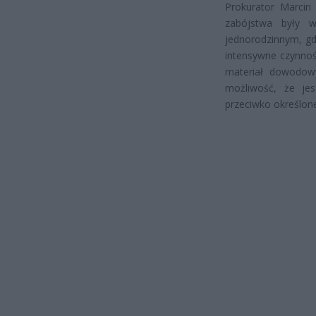
Prokurator Marcin 
zabójstwa były 
jednorodzinnym, gdz
intensywne czynnoś
materiał dowodowy
możliwość, że je
przeciwko określone