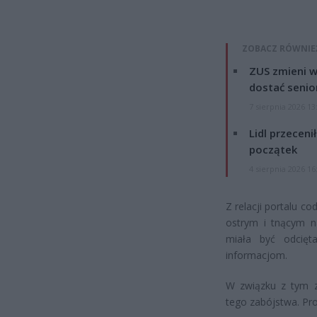
ZOBACZ RÓWNIE
ZUS zmieni w
dostać senio
7 sierpnia 2026 13
Lidl przeceni
początek
4 sierpnia 2026 16
Z relacji portalu c
ostrym i tnącym n
miała być odcięta
informacjom.
W związku z tym z
tego zabójstwa. Pro