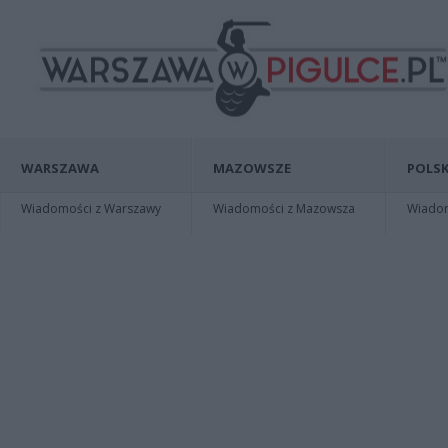
WARSZAWA
MAZOWSZE
POLSK
Wiadomości z Warszawy
Wiadomości z Mazowsza
Wiadomo