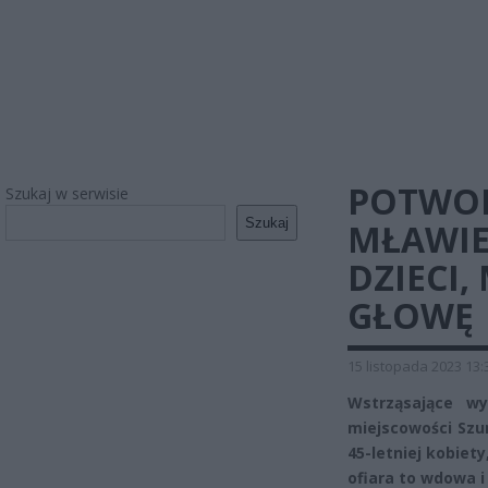
POTWOR
Szukaj w serwisie
Szukaj
MŁAWIE
DZIECI,
GŁOWĘ
15 listopada 2023 13:
Wstrząsające w
miejscowości Szu
45-letniej kobiet
ofiara to wdowa i