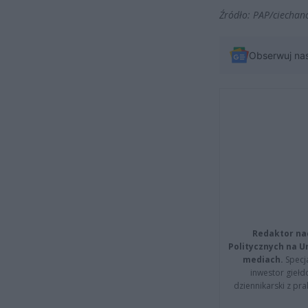
Źródło: PAP/ciechan
Obserwuj na
Redaktor na
Politycznych na 
mediach.
Specja
inwestor giełd
dziennikarski z pr