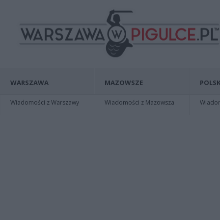
WARSZAWA
MAZOWSZE
POLSK
Wiadomości z Warszawy
Wiadomości z Mazowsza
Wiadomo