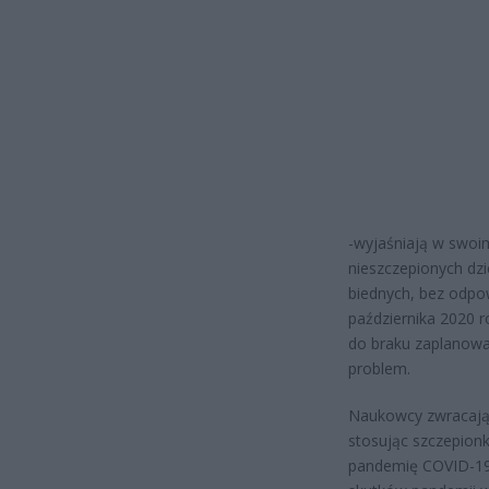
-wyjaśniają w swoim
nieszczepionych dzi
biednych, bez odpow
października 2020 
do braku zaplanowa
problem.
Naukowcy zwracają 
stosując szczepionk
pandemię COVID-19,