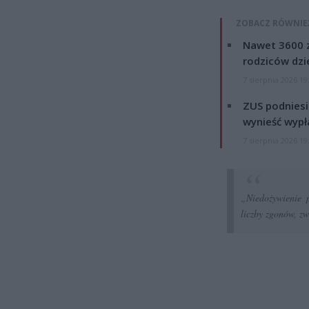
ZOBACZ RÓWNIE
Nawet 3600 z
rodziców dzie
7 sierpnia 2026 19
ZUS podniesie
wynieść wypł
7 sierpnia 2026 19
„Niedożywienie 
liczby zgonów, zw