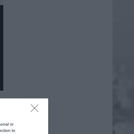
sonal or
ection to