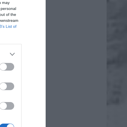
ou may
 personal
out of the
 downstream
B’s List of
daj