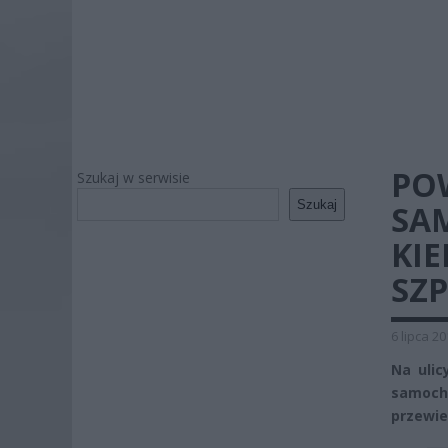
PO
Szukaj w serwisie
Szukaj
SA
KI
SZP
6 lipca 2
Na ulic
samoch
przewie