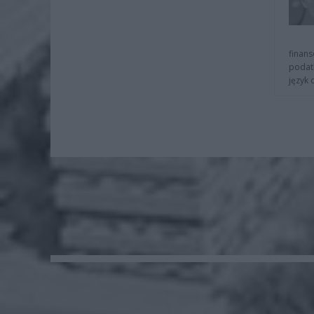
finans
podat
język 