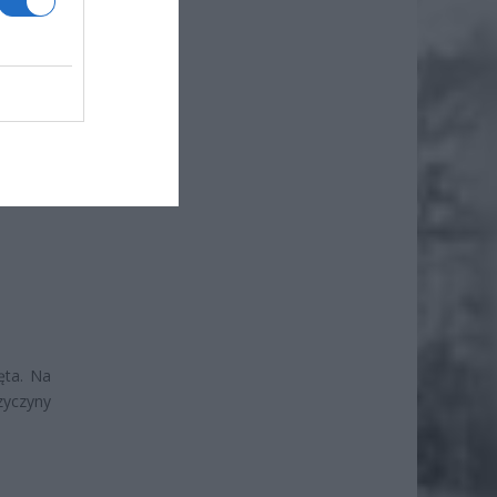
awa w
olvo.
ż.
ęta. Na
zyczyny