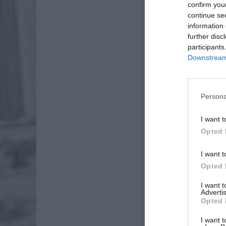
confirm you
continue se
information 
further disc
participants
Downstream 
Persona
Dod
I want t
Opted 
I want t
Opted 
I want 
Advertis
Opted 
I want t