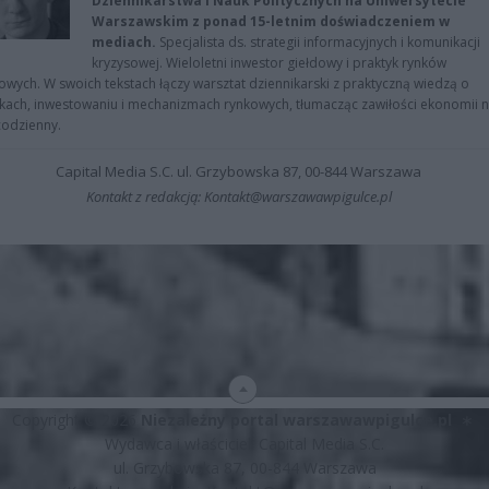
Dziennikarstwa i Nauk Politycznych na Uniwersytecie
Warszawskim z ponad 15-letnim doświadczeniem w
mediach.
Specjalista ds. strategii informacyjnych i komunikacji
kryzysowej. Wieloletni inwestor giełdowy i praktyk rynków
owych. W swoich tekstach łączy warsztat dziennikarski z praktyczną wiedzą o
kach, inwestowaniu i mechanizmach rynkowych, tłumacząc zawiłości ekonomii 
codzienny.
Capital Media S.C. ul. Grzybowska 87, 00-844 Warszawa
Kontakt z redakcją: Kontakt@warszawawpigulce.pl
Copyright © 2026
Niezależny portal warszawawpigulce.pl
∗
Wydawca i właściciel: Capital Media S.C.
ul. Grzybowska 87, 00-844 Warszawa