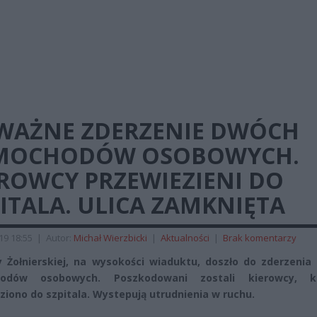
WAŻNE ZDERZENIE DWÓCH
MOCHODÓW OSOBOWYCH.
EROWCY PRZEWIEZIENI DO
ITALA. ULICA ZAMKNIĘTA
019 18:55
|
Autor:
Michał Wierzbicki
|
Aktualności
|
Brak komentarzy
y Żołnierskiej, na wysokości wiaduktu, doszło do zderzenia
odów osobowych. Poszkodowani zostali kierowcy, k
ziono do szpitala. Wystepują utrudnienia w ruchu.