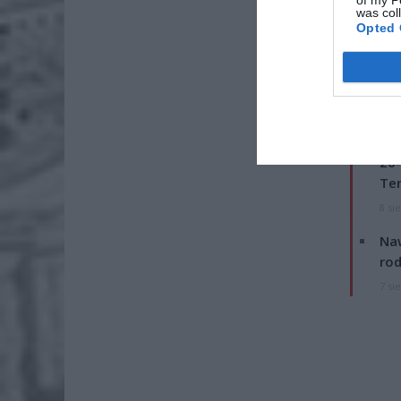
of my P
was col
Opted 
ZOBA
26-
Ter
8 si
Naw
rod
7 si