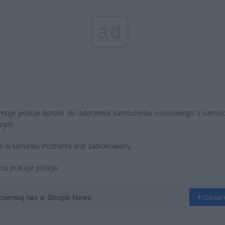
ad
ormuje policja doszło do zderzenia samochodu osobowego z sam
zym.
s w kierunku Poznania jest zablokowany.
cu pracuje policja.
bserwuj nas w Google News
Obser