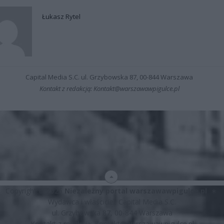
Łukasz Rytel
Capital Media S.C. ul. Grzybowska 87, 00-844 Warszawa
Kontakt z redakcją: Kontakt@warszawawpigulce.pl
Copyright © 2026
Niezależny portal warszawawpigulce.pl
∗
Wydawca i właściciel: Capital Media S.C.
ul. Grzybowska 87, 00-844 Warszawa
Kontakt z redakcją:
Kontakt@warszawawpigulce.pl