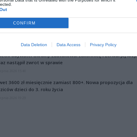
ersonal Data that Is Unrelated with the Purposes for which it
lected.
Out
CONFIRM
Data Deletion
Data Access
Privacy Policy
CZ RÓWNIEŻ:
letni obywatel Ukrainy zaatakował zakonnicę i zerwał jej krzy
az nastąpił zwrot w sprawie
erpnia 2026 15:40
et 3600 zł miesięcznie zamiast 800+. Nowa propozycja dla
ziców dzieci do 3. roku życia
erpnia 2026 19:29