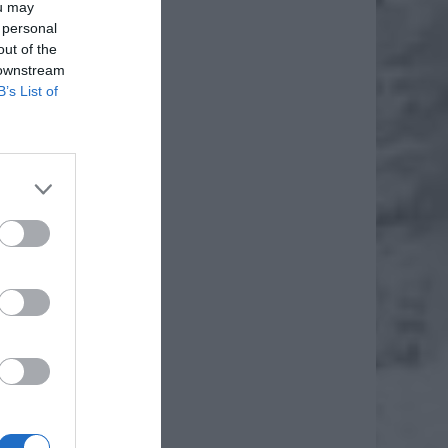
ou may
 personal
out of the
 downstream
B’s List of
daj