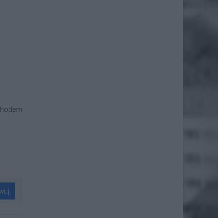
ochodem
wuj