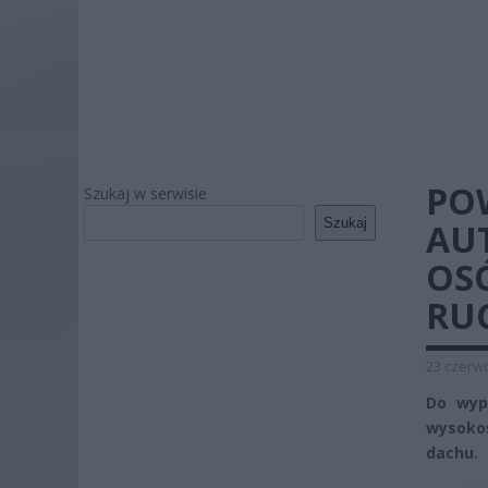
PO
Szukaj w serwisie
Szukaj
AU
OS
RU
23 czerwc
Do wyp
wysokoś
dachu.