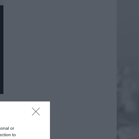
sonal or
ection to