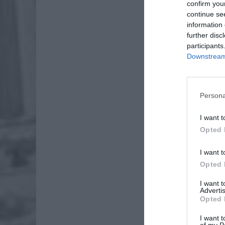
confirm you
continue se
information 
further disc
participants
Downstream 
Persona
I want t
Dod
Opted 
I want t
Opted 
I want 
Advertis
Opted 
I want t