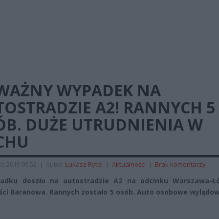
WAŻNY WYPADEK NA
TOSTRADZIE A2! RANNYCH 5
ÓB. DUŻE UTRUDNIENIA W
CHU
a 2019 09:52
|
Autor:
Łukasz Rytel
|
Aktualności
|
Brak komentarzy
adku doszło na autostradzie A2 na odcinku Warszawa-Ł
ci Baranowa. Rannych zostało 5 osób. Auto osobowe wylądow