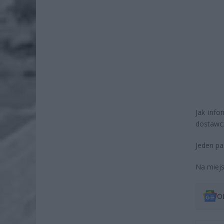
Jak inf
dostawc
Jeden pa
Na miejs
O