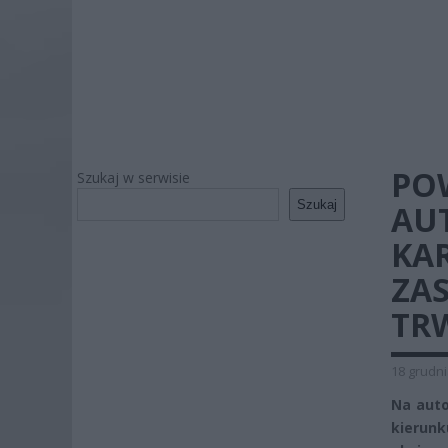
PO
Szukaj w serwisie
Szukaj
AUT
KAR
ZA
TR
18 grudni
Na auto
kierun