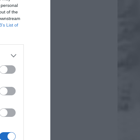
 personal
out of the
 downstream
B’s List of
daj