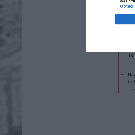
was col
Opted 
Fot
W drodze
ZOBA
26-
Ter
8 si
Naw
rod
7 si