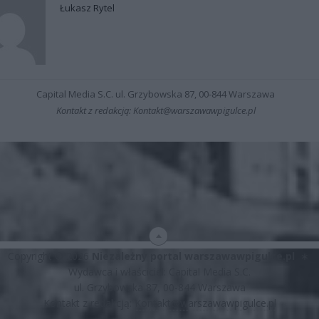
Łukasz Rytel
Capital Media S.C. ul. Grzybowska 87, 00-844 Warszawa
Kontakt z redakcją: Kontakt@warszawawpigulce.pl
Copyright © 2026
Niezależny portal warszawawpigulce.pl
∗
Wydawca i właściciel: Capital Media S.C.
ul. Grzybowska 87, 00-844 Warszawa
Kontakt z redakcją:
Kontakt@warszawawpigulce.pl