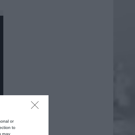
sonal or
ection to
ou may