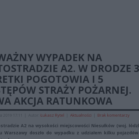
WAŻNY WYPADEK NA
OSTRADZIE A2. W DRODZE 
ETKI POGOTOWIA I 5
STĘPÓW STRAŻY POŻARNEJ.
WA AKCJA RATUNKOWA
a 2019 17:11
|
Autor:
Łukasz Rytel
|
Aktualności
|
Brak komentarzy
stradzie A2 na wysokości miejscowości Niesułków (woj. łódz
ku Warszawy doszło do wypadku z udziałem kilku pojazdów