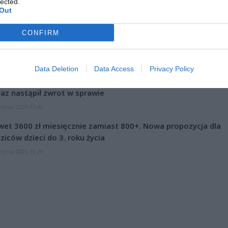
lected.
Out
. Łukasz/ Warszawa w Pigułce
Fot. Łukasz/ Warszawa w Pigu
CONFIRM
 są trzy karetki pogotowia i pięć zastępów straży pożarnej.
CZ RÓWNIEŻ:
Data Deletion
Data Access
Privacy Policy
letni obywatel Ukrainy zaatakował zakonnicę i zerwał jej krzy
az nastąpił zwrot w sprawie
erpnia 2026 15:40
et 3600 zł miesięcznie zamiast 800+. Nowa propozycja dla
ziców dzieci do 3. roku życia
erpnia 2026 19:29