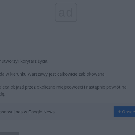
ad
 utworzyli korytarz życia.
da w kierunku Warszawy jest całkowicie zablokowana.
zaleca objazd przez okoliczne miejscowości i następnie powrót na
dę.
bserwuj nas w Google News
Obser