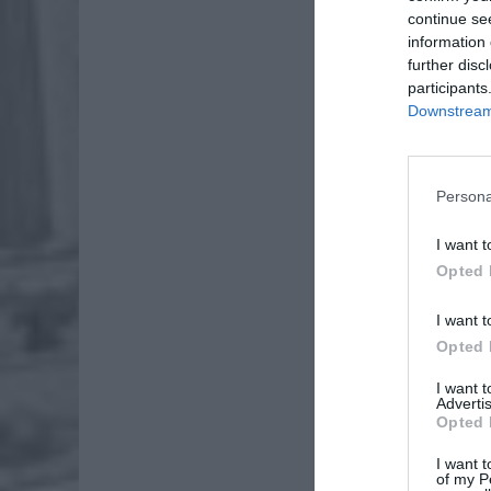
continue se
information 
further disc
participants
Downstream 
Persona
I want t
Opted 
Dod
I want t
Opted 
I want 
Advertis
Opted 
I want t
of my P