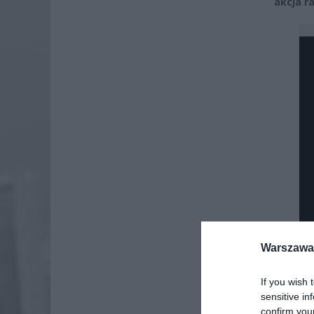
akcja r
Warszawa 
If you wish 
sensitive in
confirm you