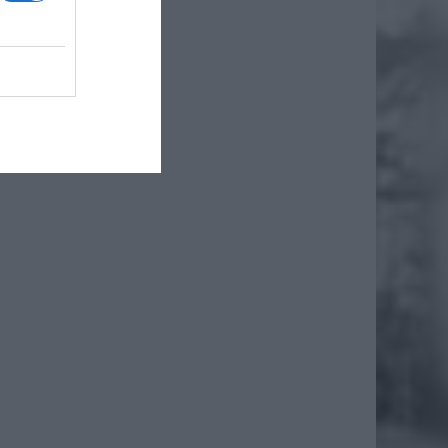
łce
ż.