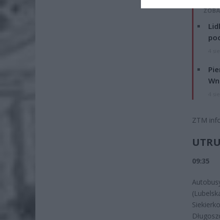
ZOBA
Lid
po
4 si
Pie
Wni
4 si
ZTM inf
UTRU
09:35
Autobu
(Lubels
Siekie
Długosz