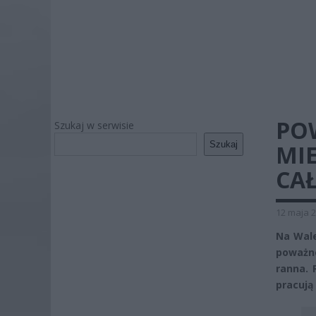
PO
Szukaj w serwisie
Szukaj
MI
CA
12 maja 2
Na Wale
poważne
ranna. 
pracują 