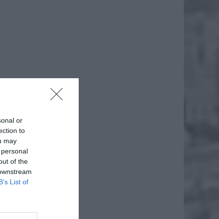
daj
sonal or
ection to
ou may
 personal
out of the
 downstream
B’s List of