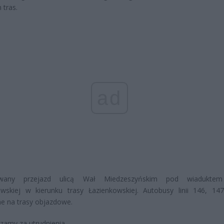
 tras.
ad
owany przejazd ulicą Wał Miedzeszyńskim pod wiaduktem
owskiej w kierunku trasy Łazienkowskiej. Autobusy linii 146, 14
e na trasy objazdowe.
zamy za utrudnienia