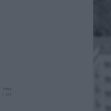
 trasy
7 i 213