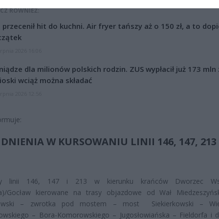
CZ RÓWNIEŻ:
l przecenił hit do kuchni. Air fryer tańszy aż o 150 zł, a to dop
czątek
erpnia 2026 16:06
niądze dla milionów polskich rodzin. ZUS wypłacił już 173 mln z
oski wciąż można składać
erpnia 2026 12:56
ormuje:
DNIENIA W KURSOWANIU LINII
146, 147, 213
sy linii 146, 147 i 213 w kierunku krańców Dworzec Ws
ka)/Gocław kierowane na trasy objazdowe od Wał Miedzeszyńs
rkowski – zwrotka pod mostem – most Siekierkowski – Wie
owskiego – Bora-Komorowskiego – Jugosłowiańska – Fieldorfa i d