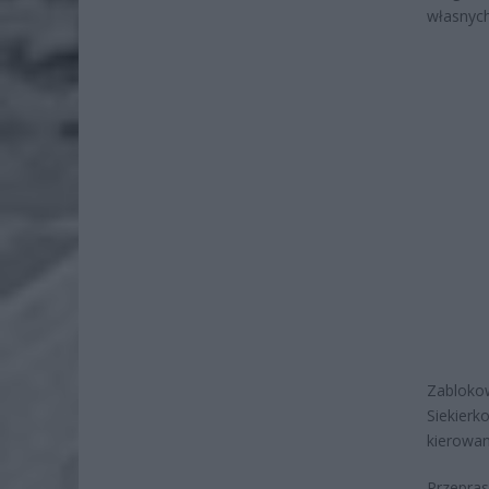
własnych
Zablok
Siekierk
kierowan
Przepras