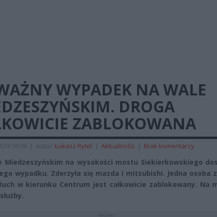
WAŻNY WYPADEK NA WALE
EDZESZYŃSKIM. DROGA
ŁKOWICIE ZABLOKOWANA
019 10:09
|
Autor:
Łukasz Rytel
|
Aktualności
|
Brak komentarzy
 Miedzeszyńskim na wysokości mostu Siekierkowskiego dos
go wypadku. Zderzyła się mazda i mitsubishi. Jedna osoba z
Ruch w kierunku Centrum jest całkowicie zablokowany. Na m
służby.
REKLAMA