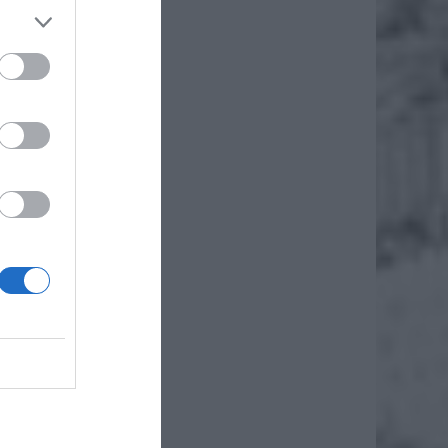
awa w
wej