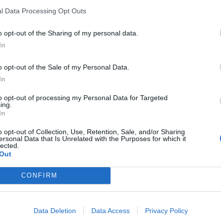
kasz / Warszawa w
Fot. Łukasz / Warszawa w
Fot. Łukasz / Warsz
l Data Processing Opt Outs
Pigułce
Pigułce
Pigułce
 w rozmowie z Warszawą w Pigułce Jarosław Florczak z sekcji praso
o opt-out of the Sharing of my personal data.
Stołecznej Policji doszło do zderzenia dwóch aut. Jedna osoba jest
In
badana w karetce. Ruch w kierunku Centrum jest zablokowany.
o opt-out of the Sale of my Personal Data.
In
to opt-out of processing my Personal Data for Targeted
ing.
In
o opt-out of Collection, Use, Retention, Sale, and/or Sharing
ad
ersonal Data that Is Unrelated with the Purposes for which it
lected.
Out
CONFIRM
Data Deletion
Data Access
Privacy Policy