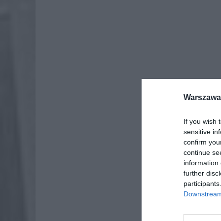
Warszawa 
Dod
If you wish 
sensitive in
confirm you
continue se
information 
further disc
participants
Downstream 