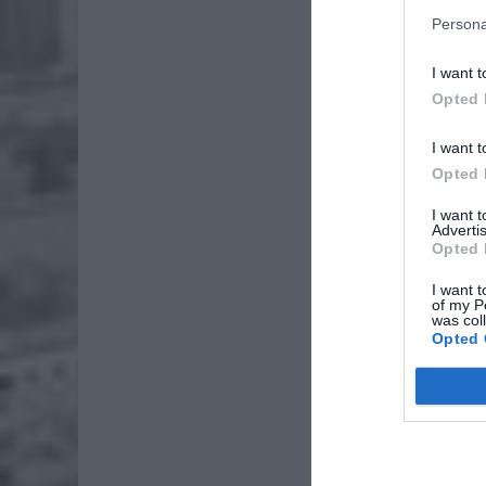
Fot. Łu
Persona
Jak mówi
I want t
Komendy 
Opted 
obecnie 
I want t
Opted 
I want 
Advertis
Opted 
I want t
of my P
was col
Opted 