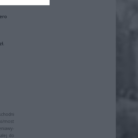
iero
ł.
chodni
ki/most
niawy-
alej do