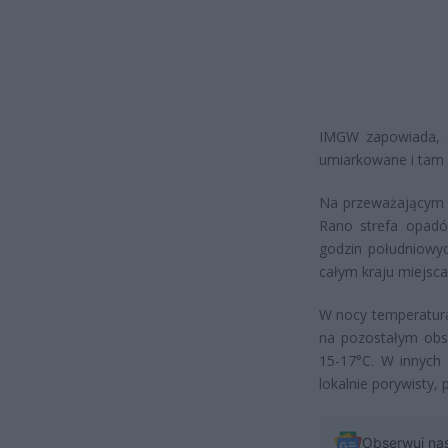
IMGW zapowiada, ż
umiarkowane i tam 
Na przeważającym o
Rano strefa opadó
godzin południowyc
całym kraju miejsca
W nocy temperatura
na pozostałym obsz
15-17°C. W innych 
lokalnie porywisty,
Obserwuj na