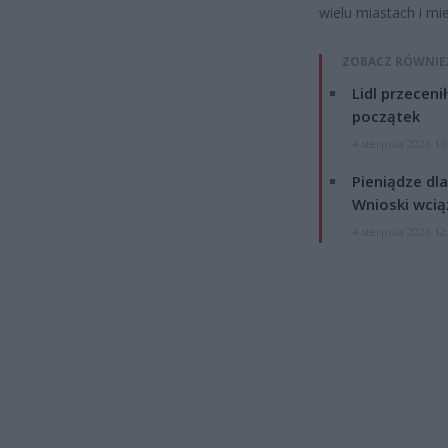
wielu miastach i mi
ZOBACZ RÓWNIE
Lidl przeceni
początek
4 sierpnia 2026 16
Pieniądze dla
Wnioski wcią
4 sierpnia 2026 12