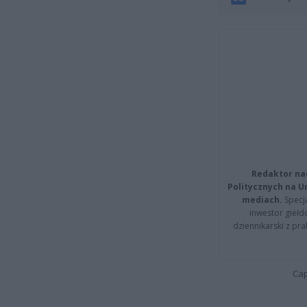
Redaktor na
Politycznych na 
mediach.
Specja
inwestor giełd
dziennikarski z pr
Cap