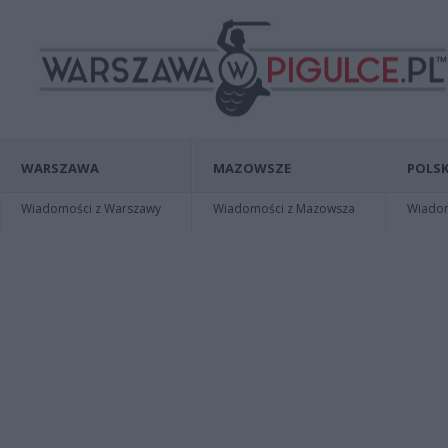
WARSZAWA
MAZOWSZE
POLSK
Wiadomości z Warszawy
Wiadomości z Mazowsza
Wiadomo