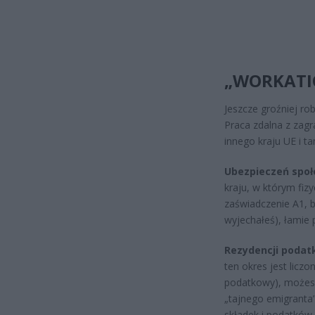
„WORKATI
Jeszcze groźniej rob
Praca zdalna z zagr
innego kraju UE i t
Ubezpieczeń społ
kraju, w którym fiz
zaświadczenie A1, b
wyjechałeś), łamie 
Rezydencji podat
ten okres jest licz
podatkowy), możesz
„tajnego emigranta”
składek i podatków.