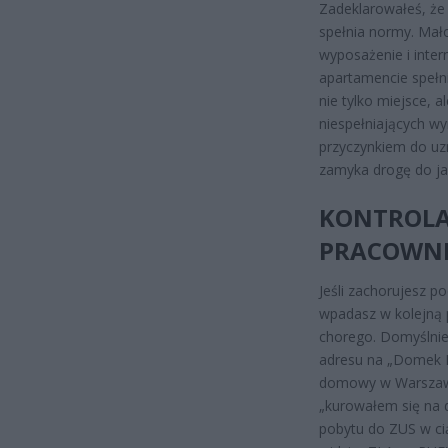
Zadeklarowałeś, że 
spełnia normy. Mał
wyposażenie i inter
apartamencie spełn
nie tylko miejsce, 
niespełniających w
przyczynkiem do uzn
zamyka drogę do j
KONTROLA 
PRACOWNI
Jeśli zachorujesz p
wpadasz w kolejną p
chorego. Domyślnie 
adresu na „Domek Le
domowy w Warszawie
„kurowałem się na d
pobytu do ZUS w cią