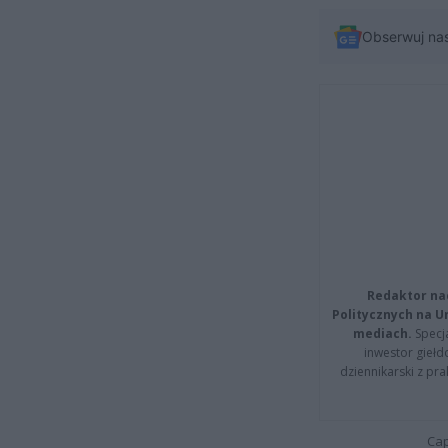
Obserwuj na
Redaktor na
Politycznych na 
mediach.
Specja
inwestor giełd
dziennikarski z pr
Cap