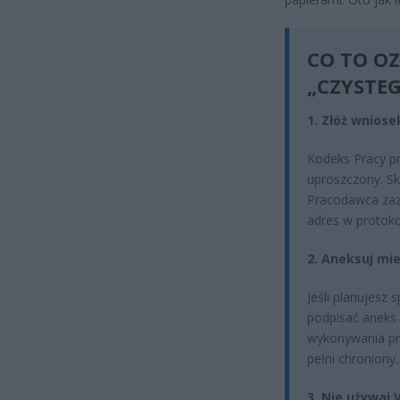
CO TO OZ
„CZYSTEG
1. Złóż wniose
Kodeks Pracy pr
uproszczony. Sk
Pracodawca zazw
adres w protoko
2. Aneksuj mie
Jeśli planujesz
podpisać aneks 
wykonywania pr
pełni chroniony.
3. Nie używaj