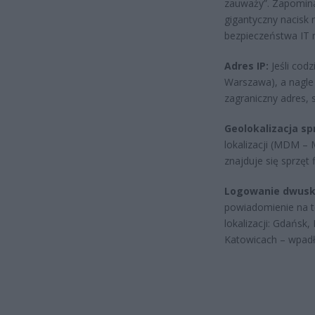
zauważy”. Zapomina
gigantyczny nacisk 
bezpieczeństwa IT 
Adres IP:
Jeśli codz
Warszawa), a nagle
zagraniczny adres, 
Geolokalizacja sp
lokalizacji (MDM – 
znajduje się sprzęt
Logowanie dwuskł
powiadomienie na t
lokalizacji: Gdańsk,
Katowicach – wpadł