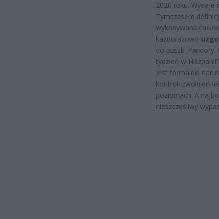
2020 roku. Wydaje na
Tymczasem definicja
wykonywana całkowi
każdorazowo
uzgo
do puszki Pandory. 
tydzień w Hiszpanii
jest formalnie nar
kontroli zwolnień l
poziomach. A najbol
nieszczęśliwy wypa