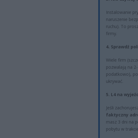
Instalowanie pr
naruszenie bezp
ruchu). To pros
firmy.
4. Sprawdź pol
Wiele firm (szc
pozwalają na 2-3
podatkowo), pod
ukrywać.
5. L4 na wyjeź
Jeśli zachorujes
faktyczny adr
masz 3 dni na p
pobytu w trakci