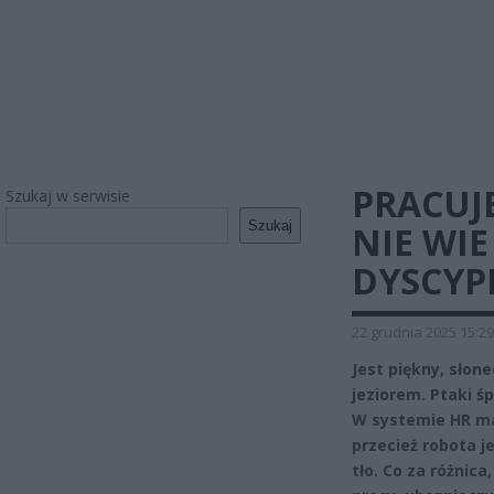
PRACUJ
Szukaj w serwisie
Szukaj
NIE WIE
DYSCYP
22 grudnia 2025 15:29
Jest piękny, słon
jeziorem. Ptaki ś
W systemie HR ma
przecież robota j
tło. Co za różnica