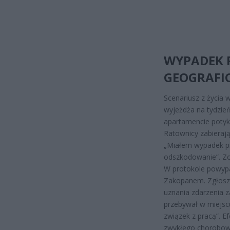
WYPADEK 
GEOGRAFI
Scenariusz z życia 
wyjeżdża na tydzień
apartamencie potyka
Ratownicy zabieraj
„Miałem wypadek prz
odszkodowanie”. Zo
W protokole powyp
Zakopanem. Zgłosz
uznania zdarzenia z
przebywał w miejsc
związek z pracą”. 
zwykłego choroboweg