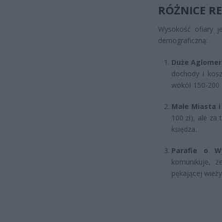
RÓŻNICE RE
Wysokość ofiary je
demograficzną:
Duże Aglomera
dochody i kosz
wokół 150-200 z
Małe Miasta i
100 zł), ale za
księdza.
Parafie o W
komunikuje, ż
pękającej wież