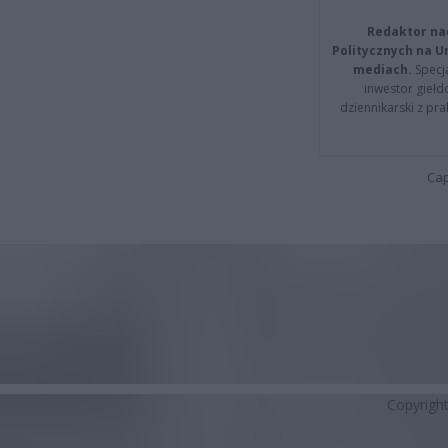
Redaktor na
Politycznych na 
mediach.
Specja
inwestor giełd
dziennikarski z pr
Cap
Copyrigh