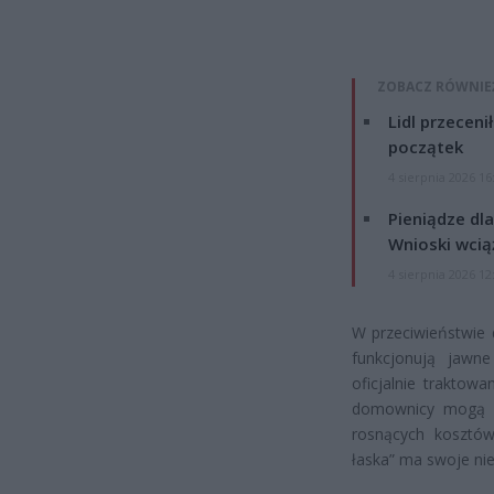
ZOBACZ RÓWNIE
Lidl przeceni
początek
4 sierpnia 2026 16
Pieniądze dla
Wnioski wcią
4 sierpnia 2026 12
W przeciwieństwie 
funkcjonują jawne
oficjalnie traktow
domownicy mogą pr
rosnących kosztów 
łaska” ma swoje nie