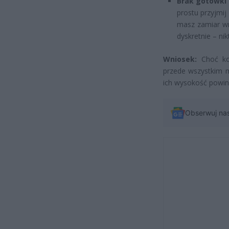
Brak gotówki 
prostu przyjmij 
masz zamiar wrę
dyskretnie – nik
Wniosek:
Choć kol
przede wszystkim m
ich wysokość powinn
Obserwuj na