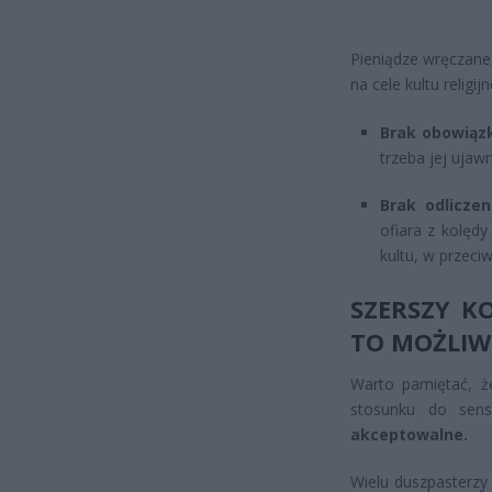
Pieniądze wręczane
na cele kultu religij
Brak obowiąz
trzeba jej ujaw
Brak odliczen
ofiara z kolęd
kultu, w przeci
SZERSZY K
TO MOŻLIW
Warto pamiętać, że
stosunku do sen
akceptowalne.
Wielu duszpasterzy