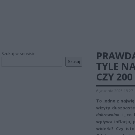
PRAWDA
Szukaj w serwisie
Szukaj
TYLE N
CZY 200
6 grudnia 2025 18:27
To jedno z najwię
wizyty duszpaster
dobrowolna
i „co 
wpływa inflacja, 
widełki? Czy ist