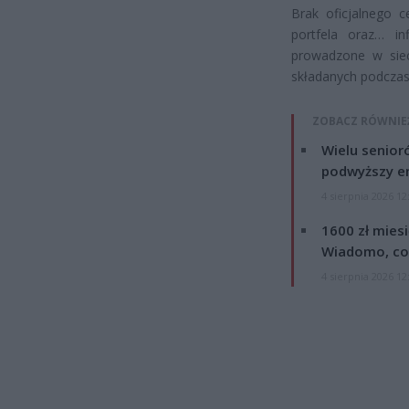
Brak oficjalnego c
portfela oraz… in
prowadzone w sieci
składanych podczas
ZOBACZ RÓWNIE
Wielu senior
podwyższy e
4 sierpnia 2026 12
1600 zł mies
Wiadomo, co
4 sierpnia 2026 12