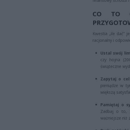
finansowy schodzi n
CO TO O
PRZYGOTOW
Kwestia „ile dać” 
racjonalny i odpowi
Ustal swój lim
czy hojna (20
świąteczne wyda
Zapytaj o cel
pieniądze w t
większą satysfa
Pamiętaj o s
Zadbaj o to, 
ważniejsze niż 