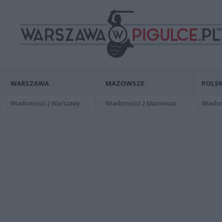
WARSZAWA
MAZOWSZE
POLSK
Wiadomości z Warszawy
Wiadomości z Mazowsza
Wiadomo