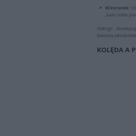
Wizerunek:
Ust
„każe sobie pła
Dlatego obowiązuj
dawania jakiejkolwi
KOLĘDA A 