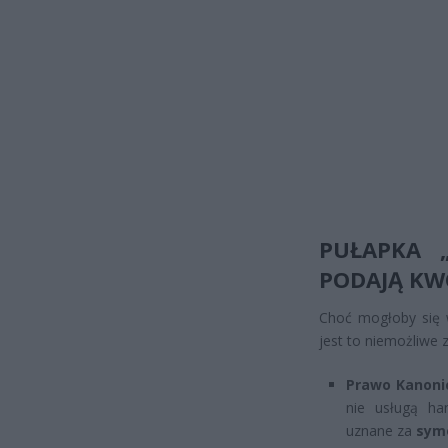
PUŁAPKA „
PODAJĄ KW
Choć mogłoby się w
jest to niemożliwe 
Prawo Kanoni
nie usługą ha
uznane za
sym