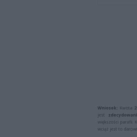
Wniosek:
Kwota
2
jest
zdecydowani
większości parafii.
wciąż jest to darow