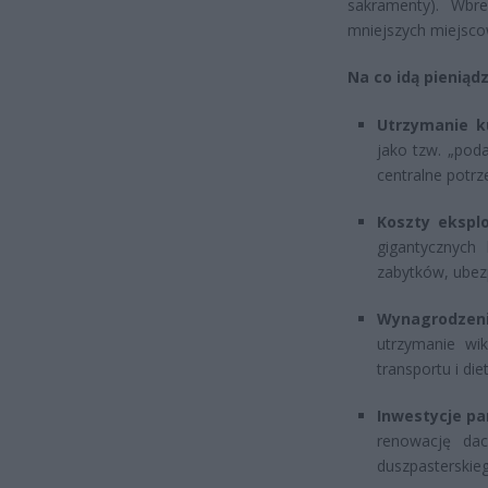
sakramenty). Wbr
mniejszych miejsco
Na co idą pieniąd
Utrzymanie ku
jako tzw. „poda
centralne potrze
Koszty eksplo
gigantycznych
zabytków, ubez
Wynagrodzeni
utrzymanie wik
transportu i di
Inwestycje par
renowację da
duszpasterskieg