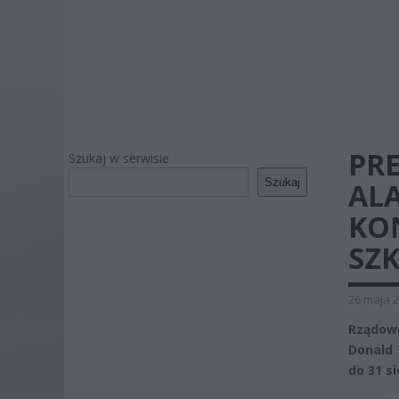
PR
Szukaj w serwisie
Szukaj
AL
KO
SZ
26 maja 2
Rządowe
Donald 
do 31 s