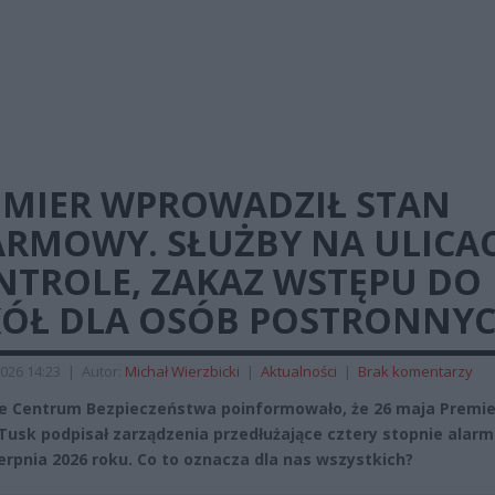
EMIER WPROWADZIŁ STAN
ARMOWY. SŁUŻBY NA ULICA
NTROLE, ZAKAZ WSTĘPU DO
KÓŁ DLA OSÓB POSTRONNY
026 14:23
|
Autor:
Michał Wierzbicki
|
Aktualności
|
Brak komentarzy
 Centrum Bezpieczeństwa poinformowało, że 26 maja Premie
Tusk podpisał zarządzenia przedłużające cztery stopnie alar
ierpnia 2026 roku. Co to oznacza dla nas wszystkich?