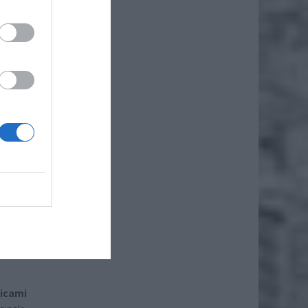
ugi
mację
ł dla
lnej
ego
yjnych
nicami