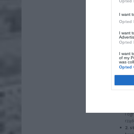
Opted 
I want t
Opted 
Decyzja 
I want 
Advertis
obszaru.
Opted 
2. s
I want t
of my P
pozi
was col
zagr
Opted 
o po
admi
czuj
2. s
cybe
moni
i og
rząd
2. 