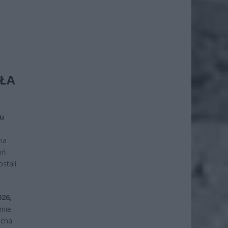
ĘŁA
ku
na
eń
stali
026,
enie
ecna