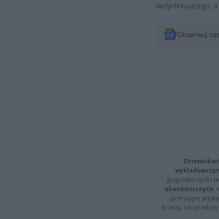
dezynfekującego, a 
Obserwuj na
Dziennikar
wykładowczyn
gospodarczych i t
ekonomicznych
.
precyzyjne artyku
branży, swoje tekst