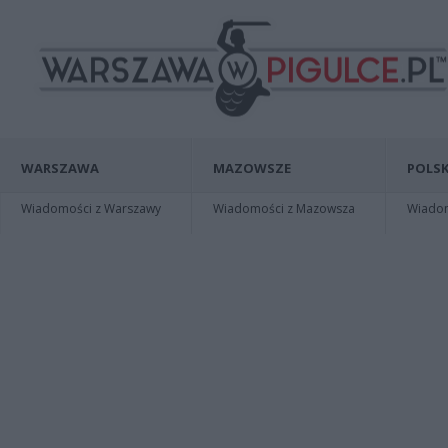
WARSZAWA
MAZOWSZE
POLSK
Wiadomości z Warszawy
Wiadomości z Mazowsza
Wiadomo