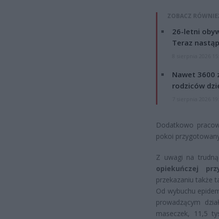
ZOBACZ RÓWNIE
26-letni obyw
Teraz nastąp
8 sierpnia 2026 15
Nawet 3600 z
rodziców dzie
7 sierpnia 2026 19
Dodatkowo pracown
pokoi przygotowany
Z uwagi na trudną
opiekuńczej prz
przekazaniu także 
Od wybuchu epidemi
prowadzącym dział
maseczek, 11,5 tys