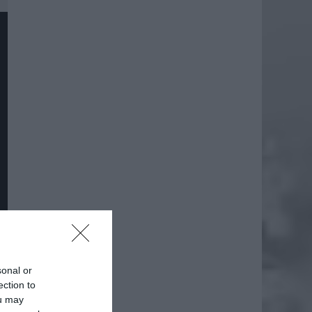
daj
sonal or
ection to
ou may