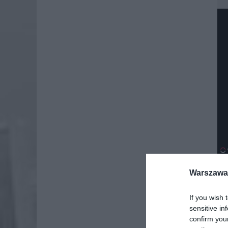
Warszawa 
Dod
If you wish 
sensitive in
confirm you