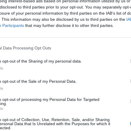
eing interest-based ads based on personal information utilized by us or
disclosed to third parties prior to your opt-out. You may separately opt-
losure of your personal information by third parties on the IAB’s list of
. This information may also be disclosed by us to third parties on the
IA
Participants
that may further disclose it to other third parties.
l Data Processing Opt Outs
o opt-out of the Sharing of my personal data.
In
o opt-out of the Sale of my Personal Data.
In
to opt-out of processing my Personal Data for Targeted
Fot. Warszawa w Pigułce
ing.
In
nt Andrzej Duda
: Zapewniam wszystkich, że będę stał cały czas na
o opt-out of Collection, Use, Retention, Sale, and/or Sharing
ucyjnych zasad. W tym zasady wolności słowa, swobody prowa
ersonal Data that Is Unrelated with the Purposes for which it
ości gospodarczej, a także zasady prawa własności i wszystkich innyc
lected.