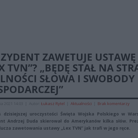
EZYDENT ZAWETUJE USTAWĘ
X TVN”? „BĘDĘ STAŁ NA STR
LNOŚCI SŁOWA I SWOBODY
SPODARCZEJ”
ia 2021 14:03
|
Autor:
Łukasz Rytel
|
Aktualności
|
Brak komentarzy
 dzisiejszej uroczystości Święta Wojska Polskiego w War
nt Andrzej Duda skierował do Amerykanów kilka słów. Pre
lucza zawetowania ustawy „Lex TVN” jak trafi w jego ręce.