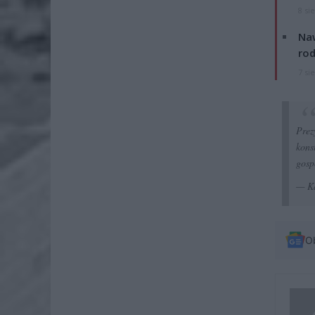
8 si
Naw
rod
7 si
Pre
kons
gosp
— Ka
O