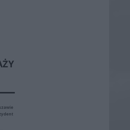
AŻY
szawie
zydent