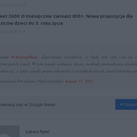
erpnia 2026 15:40
et 3600 zł miesięcznie zamiast 800+. Nowa propozycja dla
ziców dzieci do 3. roku życia
erpnia 2026 19:29
zydent
@AndrzejDuda
: Zapewniam wszystkich, że będę stał cały czas na s
tytucyjnych zasad. W tym zasady wolności słowa, swobody prowadzenia działal
odarczej, a także zasady prawa własności i wszystkich innych zasad konstytucyj
ncelaria Prezydenta (@prezydentpl)
August 15, 2021
bserwuj nas w Google News
Obser
Łukasz Rytel