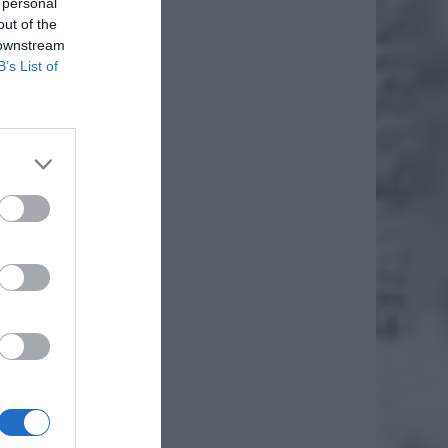
 personal
out of the
 downstream
B’s List of
 straży
dzenia
h zasad