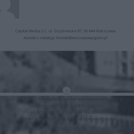
Capital Media S.C. ul. Grzybowska 87, 00-844 Warszawa
Kontakt z redakcją: Kontakt@warszawawpigulce.pl
Copyright © 2026
Niezależny portal warszawawpigulce.pl
∗
Wydawca i właściciel: Capital Media S.C.
ul. Grzybowska 87, 00-844 Warszawa
Kontakt z redakcją:
Kontakt@warszawawpigulce.pl
Polityka Redakcyjna