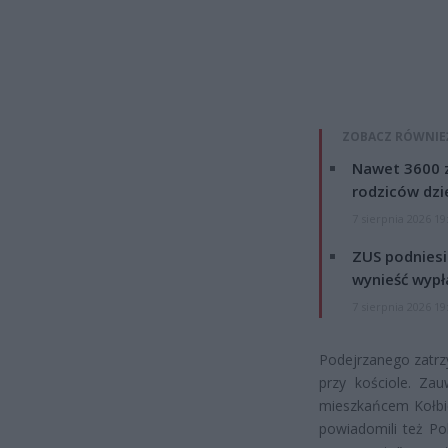
ZOBACZ RÓWNIE
Nawet 3600 z
rodziców dzie
7 sierpnia 2026 19
ZUS podniesie
wynieść wypł
7 sierpnia 2026 19
Podejrzanego zatr
przy kościole. Za
mieszkańcem Kołbie
powiadomili też Poli