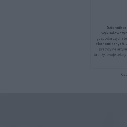
Dziennikar
wykładowczyn
gospodarczych i t
ekonomicznych
.
precyzyjne artyku
branży, swoje tekst
Cap