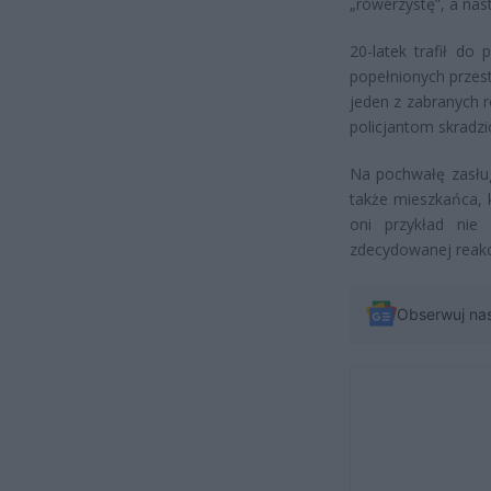
„rowerzystę”, a na
20-latek trafił do 
popełnionych przest
jeden z zabranych 
policjantom skradzi
Na pochwałę zasług
także mieszkańca, k
oni przykład nie 
zdecydowanej reakcj
Obserwuj na