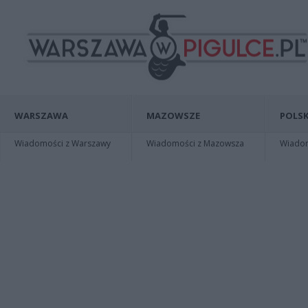
WARSZAWA
MAZOWSZE
POLSK
Wiadomości z Warszawy
Wiadomości z Mazowsza
Wiadomo