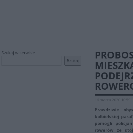
PROBOS
Szukaj w serwisie
Szukaj
MIESZK
PODEJR
ROWER
16 marca 2020 10:59
Prawdziwie oby
kołbielskiej par
pomogli policja
rowerów ze stoj