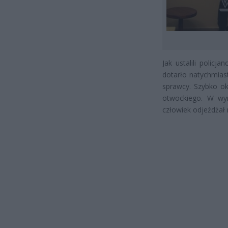
Jak ustalili policj
dotarło natychmias
sprawcy. Szybko ok
otwockiego. W wyn
człowiek odjeżdżał