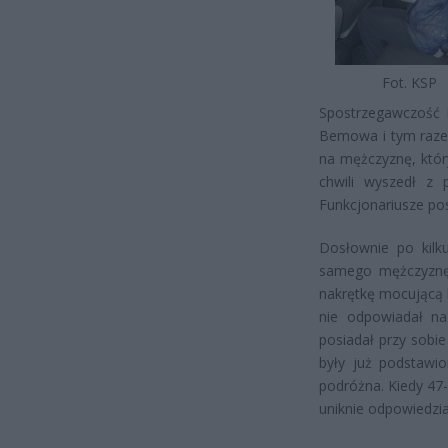
Fot. KSP
Spostrzegawczość i
Bemowa i tym razem
na mężczyznę, któr
chwili wyszedł z p
Funkcjonariusze pos
Dosłownie po kilk
samego mężczyznę.
nakrętkę mocującą k
nie odpowiadał na 
posiadał przy sobi
były już podstawio
podróżna. Kiedy 47-l
uniknie odpowiedzia