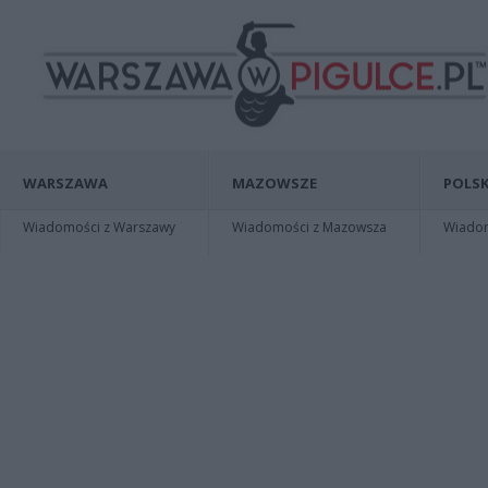
WARSZAWA
MAZOWSZE
POLSK
Wiadomości z Warszawy
Wiadomości z Mazowsza
Wiadomo