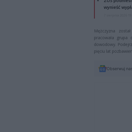
ZUS podniesie
wynieść wypł
7 sierpnia 2026 19
Mężczyzna został
pracowała grupa d
dowodowy. Podejrza
pięciu lat pozbawien
Obserwuj na